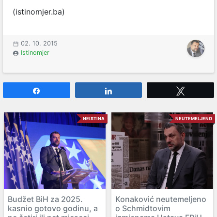
(istinomjer.ba)
02. 10. 2015
Istinomjer
Share
Share
Tweet
NEISTINA
NEUTEMELJENO
Budžet BiH za 2025.
Konaković neutemeljeno
kasnio gotovo godinu, a
o Schmidtovim