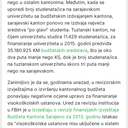
nego u ostalim kantonima. Međutim, kada se
uporedi broj studenata/ica na sarajevskom
univerzitetu sa budžetskim izdvajanjem kantona,
sarajevski kanton ponovo ne izdvaja najveća
sredstva “po glavi” studenta. Tuzlanski kanton, na
čijem univerzitetu studira 11.429 studenata/ica, za
finansiranje univerziteta u 2015. godini predviđa
35.180.925 KM
budžetskih sredstava
, što je oko
dva puta manje nego KS, dok je broj studenata/ica
na tuzlanskom univerzitetu skoro tri puta manji
nego na sarajevskom.
Zanimljivo je da se, godinama unazad, u revizorskim
izvještajima o izvršenju kantonalnog budžeta
ponavljaju negativne ocjene upravo za finansiranje
visokoškolskih ustanova. Ured za reviziju institucija
u FBiH je u
Izvještaju o reviziji finansijskih izvještaja
Budžeta Kantona Sarajevo za 2013. godinu
istakao
da “visokoškolske ustanove nisu uključene u sistem