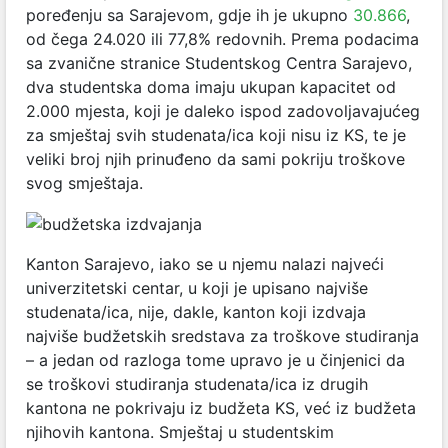
poređenju sa Sarajevom, gdje ih je ukupno
30.866
,
od čega 24.020 ili 77,8% redovnih. Prema podacima
sa zvanične stranice Studentskog Centra Sarajevo,
dva studentska doma imaju ukupan kapacitet od
2.000 mjesta, koji je daleko ispod zadovoljavajućeg
za smještaj svih studenata/ica koji nisu iz KS, te je
veliki broj njih prinuđeno da sami pokriju troškove
svog smještaja.
Kanton Sarajevo, iako se u njemu nalazi najveći
univerzitetski centar, u koji je upisano najviše
studenata/ica, nije, dakle, kanton koji izdvaja
najviše budžetskih sredstava za troškove studiranja
– a jedan od razloga tome upravo je u činjenici da
se troškovi studiranja studenata/ica iz drugih
kantona ne pokrivaju iz budžeta KS, već iz budžeta
njihovih kantona. Smještaj u studentskim