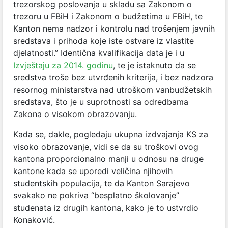
trezorskog poslovanja u skladu sa Zakonom o
trezoru u FBiH i Zakonom o budžetima u FBiH, te
Kanton nema nadzor i kontrolu nad trošenjem javnih
sredstava i prihoda koje iste ostvare iz vlastite
djelatnosti.” Identična kvalifikacija data je i u
Izvještaju za 2014. godinu
, te je istaknuto da se
sredstva troše bez utvrđenih kriterija, i bez nadzora
resornog ministarstva nad utroškom vanbudžetskih
sredstava, što je u suprotnosti sa odredbama
Zakona o visokom obrazovanju.
Kada se, dakle, pogledaju ukupna izdvajanja KS za
visoko obrazovanje, vidi se da su troškovi ovog
kantona proporcionalno manji u odnosu na druge
kantone kada se uporedi veličina njihovih
studentskih populacija, te da Kanton Sarajevo
svakako ne pokriva “besplatno školovanje”
studenata iz drugih kantona, kako je to ustvrdio
Konaković.