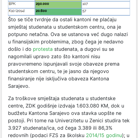
Što se tiče tvrdnje da ostali kantoni ne plaćaju
smještaj studenata u studentskom centru, ona je
potpuno netačna. Ova se ustanova već dugo nalazi
u finansijskim problemima, zbog čega je nedavno
došlo i do
protesta
studenata, a dugovi su se
nagomilali upravo zato što kantoni nisu
pravovremeno ispunjavali svoje obaveze prema
studentskom centru, te je jasno da njegovo
finansiranje nije isključiva obaveza Kantona
Sarajevo.
Za troškove smještaja studenata u studentske
centre, ZDK godišnje izdvaja 1.603.080 KM, dok u
budžetu Kantona Sarajevo ova stavka uopšte ne
postoji. Pri tome na Univerzitetu u Zenici studira tek
3.927 studenata/ica, od čega 3.389 ili 86,3%
redovnih (podaci FZS za školsku
2014/15 godinu
); u