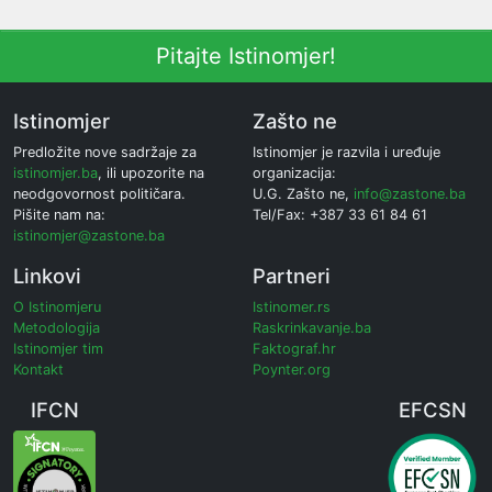
Pitajte Istinomjer!
Istinomjer
Zašto ne
Predložite nove sadržaje za
Istinomjer je razvila i uređuje
istinomjer.ba
, ili upozorite na
organizacija:
neodgovornost političara.
U.G. Zašto ne,
info@zastone.ba
Pišite nam na:
Tel/Fax: +387 33 61 84 61
istinomjer@zastone.ba
Linkovi
Partneri
O Istinomjeru
Istinomer.rs
Metodologija
Raskrinkavanje.ba
Istinomjer tim
Faktograf.hr
Kontakt
Poynter.org
IFCN
EFCSN