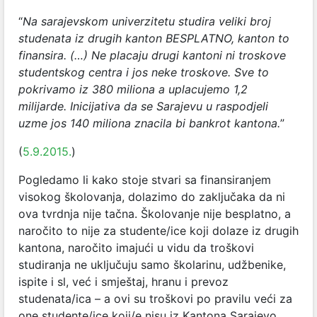
“
Na sarajevskom univerzitetu studira veliki broj
studenata iz drugih kanton BESPLATNO, kanton to
finansira. (…) Ne placaju drugi kantoni ni troskove
studentskog centra i jos neke troskove. Sve to
pokrivamo iz 380 miliona a uplacujemo 1,2
milijarde. Inicijativa da se Sarajevu u raspodjeli
uzme jos 140 miliona znacila bi bankrot kantona.
”
(
5.9.2015.
)
Pogledamo li kako stoje stvari sa finansiranjem
visokog školovanja, dolazimo do zaključaka da ni
ova tvrdnja nije tačna. Školovanje nije besplatno, a
naročito to nije za studente/ice koji dolaze iz drugih
kantona, naročito imajući u vidu da troškovi
studiranja ne uključuju samo školarinu, udžbenike,
ispite i sl, već i smještaj, hranu i prevoz
studenata/ica – a ovi su troškovi po pravilu veći za
one studente/ice koji/e nisu iz Kantona Sarajevo.