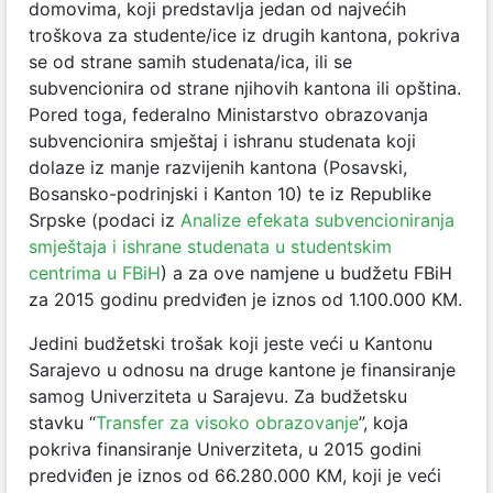
domovima, koji predstavlja jedan od najvećih
troškova za studente/ice iz drugih kantona, pokriva
se od strane samih studenata/ica, ili se
subvencionira od strane njihovih kantona ili opština.
Pored toga, federalno Ministarstvo obrazovanja
subvencionira smještaj i ishranu studenata koji
dolaze iz manje razvijenih kantona (Posavski,
Bosansko-podrinjski i Kanton 10) te iz Republike
Srpske (podaci iz
Analize efekata subvencioniranja
smještaja i ishrane studenata u studentskim
centrima u FBiH
) a za ove namjene u budžetu FBiH
za 2015 godinu predviđen je iznos od 1.100.000 KM.
Jedini budžetski trošak koji jeste veći u Kantonu
Sarajevo u odnosu na druge kantone je finansiranje
samog Univerziteta u Sarajevu. Za budžetsku
stavku “
Transfer za visoko obrazovanje
”, koja
pokriva finansiranje Univerziteta, u 2015 godini
predviđen je iznos od 66.280.000 KM, koji je veći