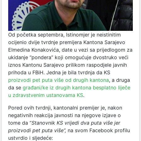
Od početka septembra, Istinomjer je neistinitim
ocijenio dvije tvrdnje premijera Kantona Sarajevo
Elmedina Konakovića, date u vezi sa prijedlogom za
ukidanje “pondera” koji omogućuje dvostruko veći
iznos Kantonu Sarajevo prilikom raspodjele javnih
prihoda u FBiH. Jedna je bila tvrdnja da KS
proizvodi pet puta više od drugih kantona
, a druga
da se
građani/ke iz drugih kantona besplatno liječe
u zdravstvenim ustanovama KS
.
Pored ovih tvrdnji, kantonalni premijer je, nakon
negativnih reakcija javnosti na njegove izjave o
tome da “
Stanovnik KS vrijedi dva puta više jer
proizvodi pet puta više”,
na svom Facebook profilu
ustvrdio i sljedeće: