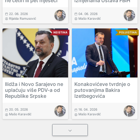
ne četiri ili pet mjeseci
izmjenama Ustava FBiH
22. 06. 2026
04. 06. 2026
Rijalda Ramusović
Mašo Karavdić
NEISTINA
POLUISTINA
Ilidža i Novo Sarajevo ne
Konakovićeve tvrdnje o
uplaćuju više PDV-a od
putovanjima Bakira
Republike Srpske
Izetbegovića
20. 05. 2026
16. 04. 2026
Mašo Karavdić
Mašo Karavdić