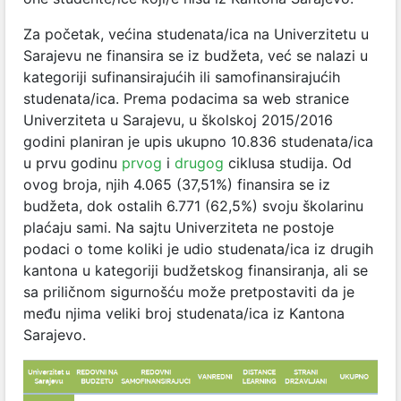
Za početak, većina studenata/ica na Univerzitetu u
Sarajevu ne finansira se iz budžeta, već se nalazi u
kategoriji sufinansirajućih ili samofinansirajućih
studenata/ica. Prema podacima sa web stranice
Univerziteta u Sarajevu, u školskoj 2015/2016
godini planiran je upis ukupno 10.836 studenata/ica
u prvu godinu
prvog
i
drugog
ciklusa studija. Od
ovog broja, njih 4.065 (37,51%) finansira se iz
budžeta, dok ostalih 6.771 (62,5%) svoju školarinu
plaćaju sami. Na sajtu Univerziteta ne postoje
podaci o tome koliki je udio studenata/ica iz drugih
kantona u kategoriji budžetskog finansiranja, ali se
sa priličnom sigurnošću može pretpostaviti da je
među njima veliki broj studenata/ica iz Kantona
Sarajevo.