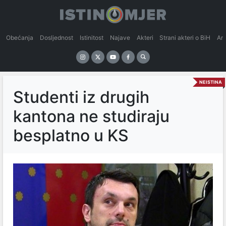
Obećanja
Dosljednost
Istinitost
Najave
Akteri
Strani akteri o BiH
An
NEISTINA
Studenti iz drugih
kantona ne studiraju
besplatno u KS