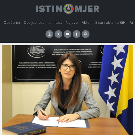
Obećanja
Dosljednost
Istinitost
Najave
Akteri
Strani akteri o BiH
An