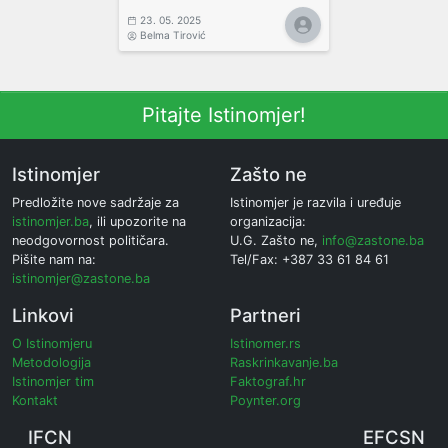
23. 05. 2025
Belma Tirović
Pitajte Istinomjer!
Istinomjer
Zašto ne
Predložite nove sadržaje za
Istinomjer je razvila i uređuje
istinomjer.ba
, ili upozorite na
organizacija:
neodgovornost političara.
U.G. Zašto ne,
info@zastone.ba
Pišite nam na:
Tel/Fax: +387 33 61 84 61
istinomjer@zastone.ba
Linkovi
Partneri
O Istinomjeru
Istinomer.rs
Metodologija
Raskrinkavanje.ba
Istinomjer tim
Faktograf.hr
Kontakt
Poynter.org
IFCN
EFCSN