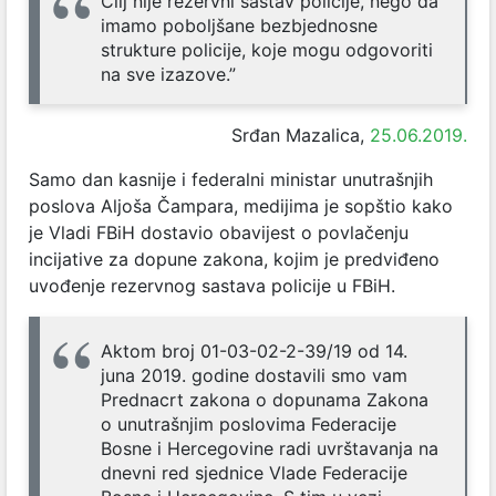
Cilj nije rezervni sastav policije, nego da
imamo poboljšane bezbjednosne
strukture policije, koje mogu odgovoriti
na sve izazove.”
Srđan Mazalica,
25.06.2019.
Samo dan kasnije i federalni ministar unutrašnjih
poslova Aljoša Čampara, medijima je sopštio kako
je Vladi FBiH dostavio obavijest o povlačenju
incijative za dopune zakona, kojim je predviđeno
uvođenje rezervnog sastava policije u FBiH.
Aktom broj 01-03-02-2-39/19 od 14.
juna 2019. godine dostavili smo vam
Prednacrt zakona o dopunama Zakona
o unutrašnjim poslovima Federacije
Bosne i Hercegovine radi uvrštavanja na
dnevni red sjednice Vlade Federacije