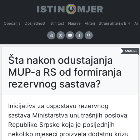
Obećanja
Dosljednost
Istinitost
Najave
Akteri
Strani akteri o BiH
An
ANALIZE
Šta nakon odustajanja
MUP-a RS od formiranja
rezervnog sastava?
Inicijativa za uspostavu rezervnog
sastava Ministarstva unutrašnjih poslova
Republike Srpske koja je posljednjih
nekoliko mjeseci proizvela dodatnu krizu