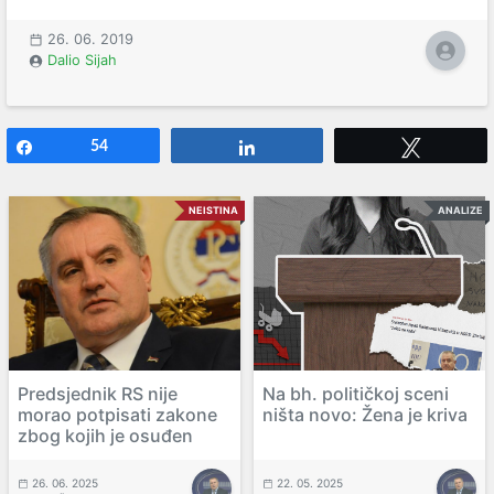
26. 06. 2019
Dalio Sijah
Share
54
Share
Tweet
NEISTINA
ANALIZE
Predsjednik RS nije
Na bh. političkoj sceni
morao potpisati zakone
ništa novo: Žena je kriva
zbog kojih je osuđen
26. 06. 2025
22. 05. 2025