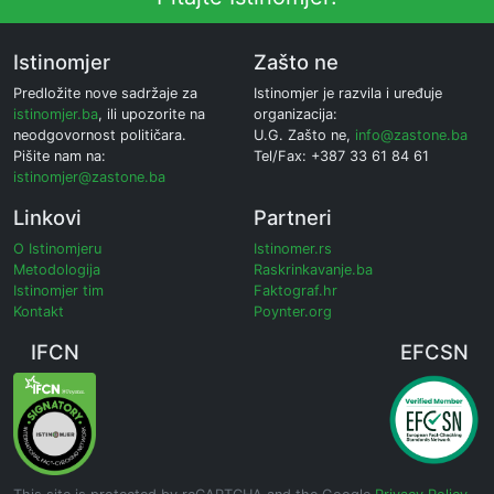
Istinomjer
Zašto ne
Predložite nove sadržaje za
Istinomjer je razvila i uređuje
istinomjer.ba
, ili upozorite na
organizacija:
neodgovornost političara.
U.G. Zašto ne,
info@zastone.ba
Pišite nam na:
Tel/Fax: +387 33 61 84 61
istinomjer@zastone.ba
Linkovi
Partneri
O Istinomjeru
Istinomer.rs
Metodologija
Raskrinkavanje.ba
Istinomjer tim
Faktograf.hr
Kontakt
Poynter.org
IFCN
EFCSN