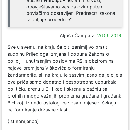
Bosne i Hercegovine. S tim u vezi,
obavještavamo vas da ovim putem
povlačimo dostavljeni Prednacrt zakona
iz daljnje procedure”
Aljoša Čampara,
26.06.2019.
Sve u svemu, na kraju će biti zanimljivo pratiti
sudbinu Prijedloga izmjena i dopuna Zakona o
policiji i unutrašnjim poslovima RS, s obzirom na
najave premijera Viškovića o formiranju
žandarmerije, ali na kraju je sasvim jasno da je cijela
ova priča samo dodatno i bespotrebno uzburkala
političku arenu u BiH kao i skrenula pažnju sa
brojnih mnogo važnijih problema građana i građanki
BiH koji između ostalog već osam mjeseci čekaju
na formiranje državne vlasti.
(Istinomjer.ba)