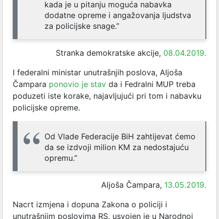
kada je u pitanju moguća nabavka
dodatne opreme i angažovanja ljudstva
za policijske snage.”
Stranka demokratske akcije,
08.04.2019.
I federalni ministar unutrašnjih poslova, Aljoša
Čampara
ponovio je stav
da i Fedralni MUP treba
poduzeti iste korake, najavljujući pri tom i nabavku
policijske opreme.
Od Vlade Federacije BiH zahtijevat ćemo
da se izdvoji milion KM za nedostajuću
opremu.”
Aljoša Čampara,
13.05.2019.
Nacrt izmjena i dopuna Zakona o policiji i
unutrašnjim poslovima RS, usvojen je u Narodnoj