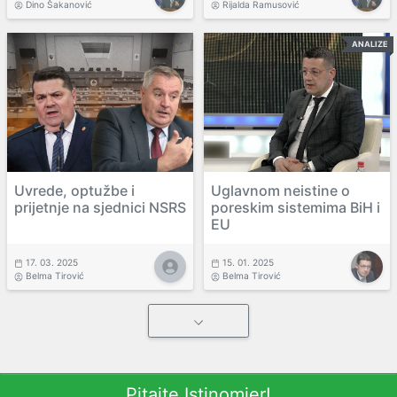
Dino Šakanović
Rijalda Ramusović
ANALIZE
Uvrede, optužbe i
Uglavnom neistine o
prijetnje na sjednici NSRS
poreskim sistemima BiH i
EU
17. 03. 2025
15. 01. 2025
Belma Tirović
Belma Tirović
Pitajte Istinomjer!