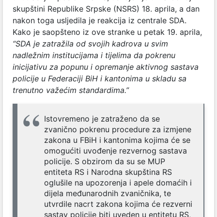
skupštini Republike Srpske (NSRS) 18. aprila, a dan
nakon toga usljedila je reakcija iz centrale SDA.
Kako je saopšteno iz ove stranke u petak 19. aprila,
“SDA je zatražila od svojih kadrova u svim
nadležnim institucijama i tijelima da pokrenu
inicijativu za popunu i opremanje aktivnog sastava
policije u Federaciji BiH i kantonima u skladu sa
trenutno važećim standardima.”
Istovremeno je zatraženo da se
zvanično pokrenu procedure za izmjene
zakona u FBiH i kantonima kojima će se
omogućiti uvođenje rezvernog sastava
policije. S obzirom da su se MUP
entiteta RS i Narodna skupština RS
oglušile na upozorenja i apele domaćih i
dijela međunarodnih zvaničnika, te
utvrdile nacrt zakona kojima će rezverni
sastav policije biti uveden u entitetu RS,