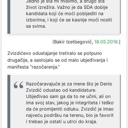
Jedno je šta mi mislimo, a drugo šta
život izrežira. Važno je da SDA dobije
kandidata koji će moći pobijediti na
izborima, i koji će se kasnije moći nositi
sa svima.
(Bakir Izetbegović,
18.05.2018.
)
Zvizdićevo odustajanje tretiralo se potpuno
drugačije, a sastojalo se od malo ubjeđivanja i
manifesta “razočarenja.”
Razočaravajuće je za mene što je Denis
Zvizdić odustao od kandidature.
Ubjeđivao sam ga da to ne učini, ali on
ima svoj stav, jakog je integriteta i teško
da će promijeniti odluku. Zvizdić je imao
najveću podršku na terenu, bio je favorit
i trebao je ostati u utrci do kraja.