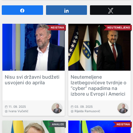
Share
Share
Tweet
NEISTINA
NEUTEMELJENO
Nisu svi državni budžeti
Neutemeljene
usvojeni do aprila
Izetbegovićeve tvrdnje o
“cyber” napadima na
izbore u Evropi i Americi
11. 09. 2025
03. 09. 2025
Ivana Vučetić
Rijalda Ramusović
ANALIZE
NEISTINA