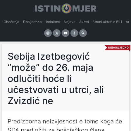
Obećanja
Dosljednost
Istinitost
Najave
Akteri
Strani akteri o BiH
An
NEDOSLJEDNO
Sebija Izetbegović
“može” do 26. maja
odlučiti hoće li
učestvovati u utrci, ali
Zvizdić ne
Predizborna neizvjesnost o tome koga će
SDA predložiti za bošnjačkog člana