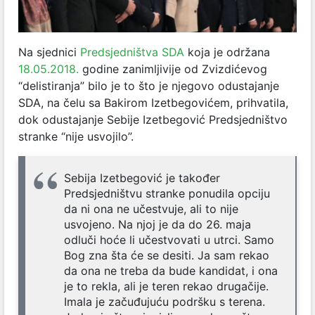
Na sjednici
Predsjedništva SDA
koja je održana
18.05.2018.
godine zanimljivije od Zvizdićevog
“delistiranja” bilo je to što je njegovo odustajanje
SDA, na čelu sa Bakirom Izetbegovićem, prihvatila,
dok odustajanje Sebije Izetbegović Predsjedništvo
stranke “nije usvojilo”.
Sebija Izetbegović je također
Predsjedništvu stranke ponudila opciju
da ni ona ne učestvuje, ali to nije
usvojeno. Na njoj je da do 26. maja
odluči hoće li učestvovati u utrci. Samo
Bog zna šta će se desiti. Ja sam rekao
da ona ne treba da bude kandidat, i ona
je to rekla, ali je teren rekao drugačije.
Imala je začuđujuću podršku s terena.