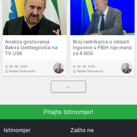
Analiza gostovanja
Broj radnika/ca u oblasti
Bakira Izetbegovića na
trgovine u FBiH nije manji
TV USK
za 6.600
29. 08. 2025
28. 08. 2025
Rijalda Ramusović
Rijalda Ramusović
Pitajte Istinomjer!
Istinomjer
Zašto ne