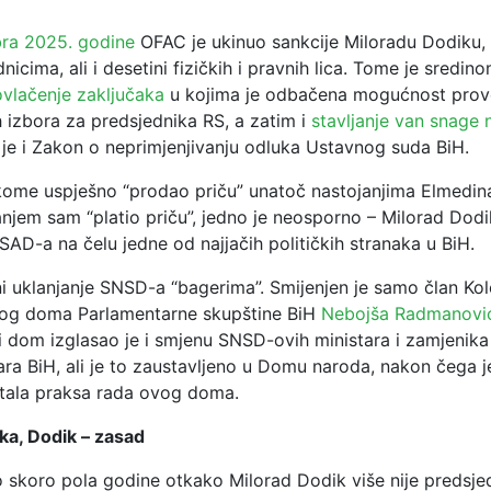
ra 2025. godine
OFAC je ukinuo sankcije Miloradu Dodiku,
nicima, ali i desetini fizičkih i pravnih lica. Tome je sredi
vlačenje zaključaka
u kojima je odbačena mogućnost prov
 izbora za predsjednika RS, a zatim i
stavljanje van snage 
je i Zakon o neprimjenjivanju odluka Ustavnog suda BiH.
ekome uspješno “prodao priču” unatoč nastojanjima Elmedi
iranjem sam “platio priču”, jedno je neosporno – Milorad Dodi
SAD-a na čelu jedne od najjačih političkih stranaka u BiH.
ni uklanjanje SNSD-a “bagerima”. Smijenjen je samo član Kol
kog doma Parlamentarne skupštine BiH
Nebojša Radmanovi
i dom izglasao je i smjenu SNSD-ovih ministara i zamjenika
ara BiH, ali je to zaustavljeno u Domu naroda, nakon čega j
ala praksa rada ovog doma.
ika, Dodik – zasad
o skoro pola godine otkako Milorad Dodik više nije predsjed