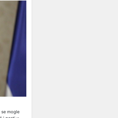
u se mogle
 i pasti u