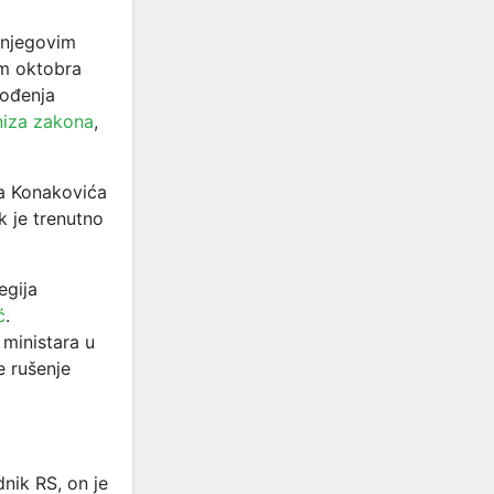
 njegovim
nom oktobra
ođenja
niza zakona
,
na Konakovića
k je trenutno
egija
ć
.
 ministara u
e rušenje
nik RS, on je