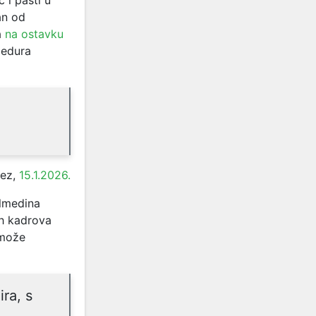
an od
a
na ostavku
cedura
lez,
15.1.2026.
Elmedina
h kadrova
 može
ra, s