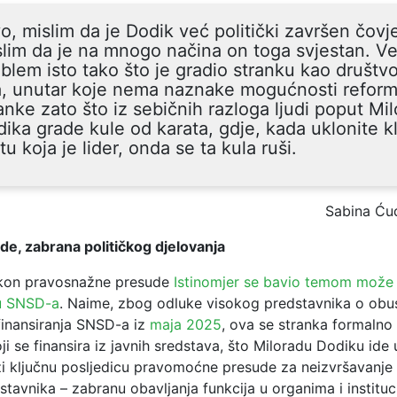
o, mislim da je Dodik već politički završen čovj
lim da je na mnogo načina on toga svjestan. Ve
blem isto tako što je gradio stranku kao društv
a, unutar koje nema naznake mogućnosti reform
anke zato što iz sebičnih razloga ljudi poput Mi
ika grade kule od karata, gdje, kada uklonite k
tu koja je lider, onda se ta kula ruši.
Sabina Ću
e, zabrana političkog djelovanja
kon pravosnažne presude
Istinomjer se bavio temom može 
lu SNSD-a
. Naime, zbog odluke visokog predstavnika o obu
inansiranja SNSD-a iz
maja 2025
, ova se stranka formalno
i se finansira iz javnih sredstava, što Miloradu Dodiku ide u
zi ključnu posljedicu pravomoćne presude za neizvršavanje
tavnika – zabranu obavljanja funkcija u organima i instituc