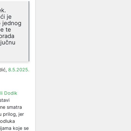
ek.
ći je
o jednog
e te
lorada
ljučnu
dić,
8.5.2025.
li Dodik
stavi
 ne smatra
 prilog, jer
 odluka
ijama koje se