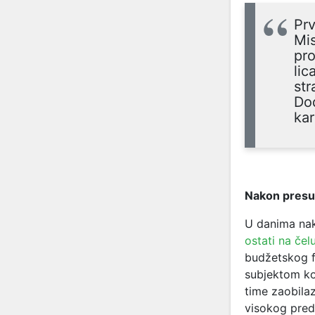
Prv
Mis
pro
lic
str
Dod
kar
Nakon presud
U danima na
ostati na če
budžetskog f
subjektom koj
time zaobila
visokog preds