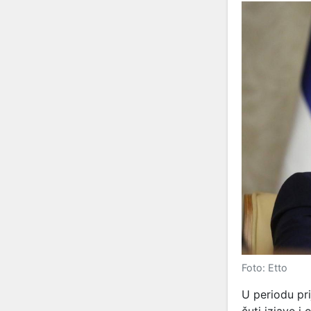
Foto: Etto
U periodu pr
čuti izjave i