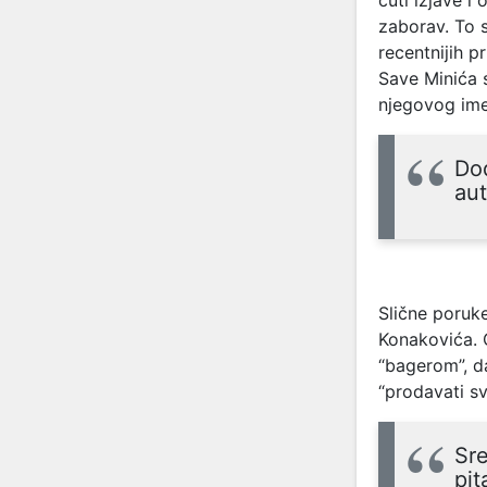
zaborav. To 
recentnijih 
Save Minića 
njegovog ime
Dod
aut
Slične poruk
Konakovića. 
“bagerom”, d
“prodavati sv
Sre
pit