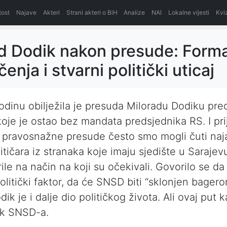
itost
Najave
Akteri
Strani akteri o BiH
Analize
NAI
Lokalne vijesti
Kvi
d Dodik nakon presude: Form
enja i stvarni politički uticaj
odinu obilježila je presuda Miloradu Dodiku pr
oje je ostao bez mandata predsjednika RS. I prij
pravosnažne presude često smo mogli čuti naj
itičara iz stranaka koje imaju sjedište u Sarajev
ile na način na koji su očekivali. Govorilo se da 
olitički faktor, da će SNSD biti “sklonjen bagero
ik je i dalje dio političkog života. Ali ovaj put 
ik SNSD-a.