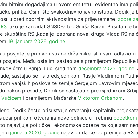
svim bitnim događajima u ovom entitetu i evidentno ima pol
itičke prilike. Osim što svakodnevno javno istupa, Dodik je b
čnost u predizbornim aktivnostima za prijevremene
izbore z
 RS
iako je kandidat SNSD-a bio Siniša Karan. Prisutan je b
ne skupštine RS ,kada je izabrana nova, druga Vlada RS na č
ćem
19. januara 2026. godine
.
u posjete je primao i strane državnike, ali i sam odlazio u
posjete. Među ostalim, sastao se s premijerom Republike
nkovićem u Banjoj Luci sredinom
decembra 2025. godine
,
sude, sastajao se i s predsjednikom Rusije Vladimirom Puti
trom vanjskih poslova te zemlje Sergejom Lavrovim mjesec 
odu nakon presude, Dodik se sastajao s predsjednikom Srbij
 Vučićem
i premijerom Mađarske
Viktorom Orbanom
.
eno, Dodik često prisustvuje otvaranju kapitalnih projekat
 slučaj prilikom otvaranja nove bolnice u Trebinju
početkom
sto najavljuje političke i ekonomske poteze na koje sam ne
 je u
januaru 2026. godine
najavio i da će od premijera RS tr