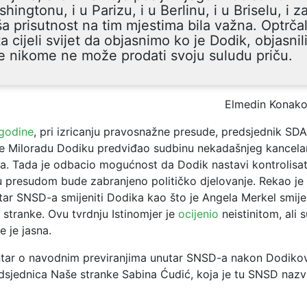
hingtonu, i u Parizu, i u Berlinu, i u Briselu, i z
a prisutnost na tim mjestima bila važna. Optrčal
a cijeli svijet da objasnimo ko je Dodik, objasnili
e nikome ne može prodati svoju suludu priču.
Elmedin Konako
 godine
, pri izricanju pravosnažne presude, predsjednik SDA
je Miloradu Dodiku predviđao sudbinu nekadašnjeg kancel
a. Tada je odbacio mogućnost da Dodik nastavi kontrolisa
 presudom bude zabranjeno političko djelovanje. Rekao je
utar SNSD-a smijeniti Dodika kao što je Angela Merkel smij
 stranke. Ovu tvrdnju Istinomjer je
ocijenio
neistinitom, ali s
e je jasna.
tar o navodnim previranjima unutar SNSD-a nakon Dodiko
redsjednica Naše stranke Sabina Ćudić, koja je tu SNSD naz