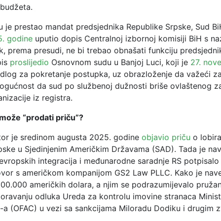
z budžeta.
 je prestao mandat predsjednika Republike Srpske, Sud Bi
. godine
uputio dopis Centralnoj izbornoj komisiji BiH s 
k, prema presudi, ne bi trebao obnašati funkciju predsjedn
pis
proslijedio
Osnovnom sudu u Banjoj Luci, koji je
27. nov
edlog za pokretanje postupka, uz obrazloženje da važeći z
ogućnost da sud po službenoj dužnosti briše ovlaštenog z
nizacije iz registra.
može “prodati priču”?
tor je sredinom augusta 2025. godine
objavio priču
o lobira
pske u Sjedinjenim Američkim Državama (SAD). Tada je nav
 evropskih integracija i međunarodne saradnje RS potpisalo
govor s američkom kompanijom GS2 Law PLLC. Kako je nave
 100.000 američkih dolara, a njim se podrazumijevalo pružan
poravanju odluka Ureda za kontrolu imovine stranaca Minis
D-a (OFAC) u vezi sa sankcijama Miloradu Dodiku i drugim 