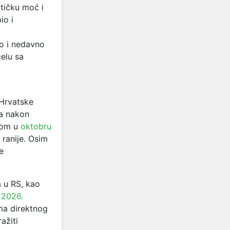
itičku moć i
io i
a
io i nedavno
elu sa
 Hrvatske
 a nakon
nom u
oktobru
ranije. Osim
e
a u RS, kao
 2026.
ma direktnog
ažiti