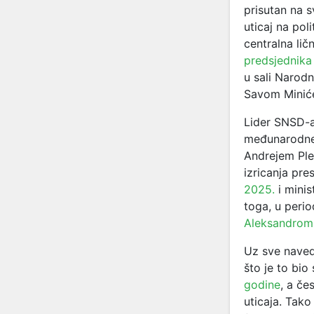
prisutan na 
uticaj na pol
centralna li
predsjednika
u sali Narod
Savom Mini
Lider SNSD-a 
međunarodne 
Andrejem Ple
izricanja pre
2025.
i minis
toga, u peri
Aleksandrom
Uz sve naved
što je to bio
godine
, a če
uticaja. Tako