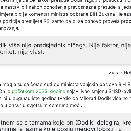
se nastavilo i nakon donošenja pravosnažne presude, a jed
primjera bio je komentar ministra odbrane BiH Zukana Helez
s pozicije premijera RS, samo da bi se ponovo provela pro
novanja.
ik više nije predsjednik ničega. Nije faktor, nije
oritet, nije vlast.
Zukan He
e mogle su se često čuti od ministra vanjskih poslova BiH 
On je
početkom 2025. godine
najavljivao smjenu SNSD-ovi
a bi u augustu iste godine tvrdio da Milorad Dodik više ne
oju priču” u svjetskim centrima moći.
tnem se s temama koje on (Dodik) delegira, krei
anjima, s lažima koje posiju njegovi lobisti i u