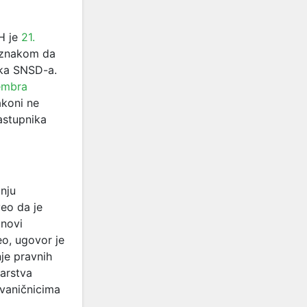
H je
21.
naznakom da
ika SNSD-a.
embra
akoni ne
astupnika
nju
eo da je
 novi
o, ugovor je
je pravnih
tarstva
zvaničnicima