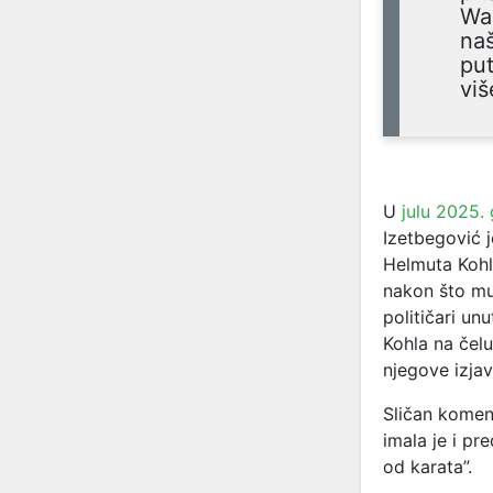
Was
naš
put
viš
U
julu 2025.
Izetbegović 
Helmuta Kohl
nakon što mu
političari un
Kohla na čelu
njegove izjav
Sličan komen
imala je i p
od karata”.