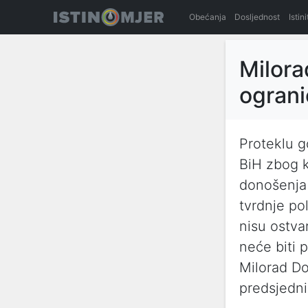
Obećanja
Dosljednost
Istin
Milora
ogranič
Proteklu g
BiH zbog k
donošenja 
tvrdnje pol
nisu ostvar
neće biti p
Milorad Dod
predsjedn