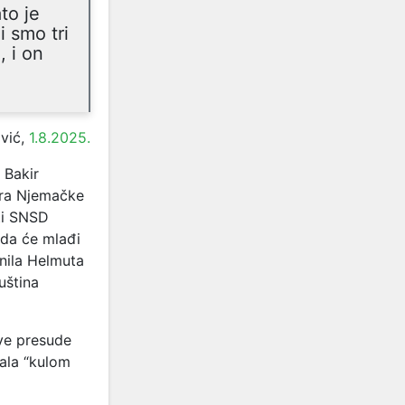
ato je
i smo tri
, i on
vić,
1.8.2025.
 Bakir
ara Njemačke
ti SNSD
 da će mlađi
enila Helmuta
uština
ve presude
vala “kulom