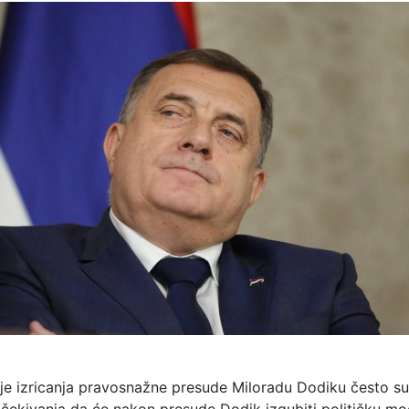
ije izricanja pravosnažne presude Miloradu Dodiku često s
 očekivanja da će nakon presude Dodik izgubiti političku moć