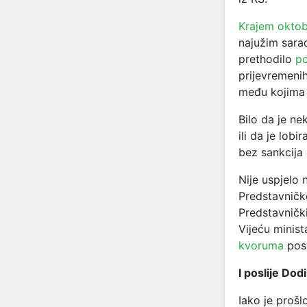
Krajem oktob
najužim sarad
prethodilo
po
prijevremenih
među kojima 
Bilo da je n
ili da je lob
bez sankcija 
Nije uspjelo 
Predstavnič
Predstavničk
Vijeću minist
kvoruma
post
I poslije Dod
Iako je prošl