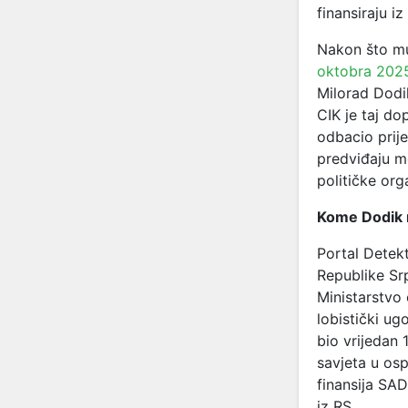
finansiraju i
Nakon što mu
oktobra 2025
Milorad Dodi
CIK je taj do
odbacio prij
predviđaju m
političke orga
Kome Dodik 
Portal Detek
Republike Sr
Ministarstvo
lobistički u
bio vrijedan
savjeta u os
finansija SA
iz RS.