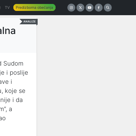
z
TV
Predizborna obećanja
ANALIZE
alna
ed Sudom
e i poslije
ave i
u, koje se
nije i da
m”, a
kao