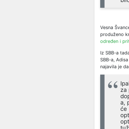
bil
Vesna Švanc
produženo kri
određen i pri
Iz SBB-a tad
SBB-a, Adisa
najavila je d
Ip
za 
dop
a, 
će 
opt
opt
tuž