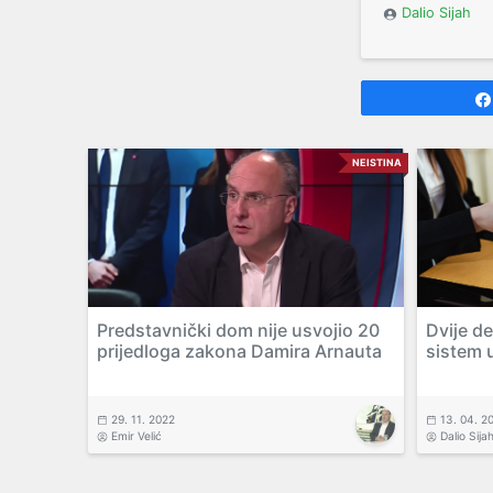
Dalio Sijah
NEISTINA
Predstavnički dom nije usvojio 20
Dvije d
prijedloga zakona Damira Arnauta
sistem 
29. 11. 2022
13. 04. 2
Emir Velić
Dalio Sija