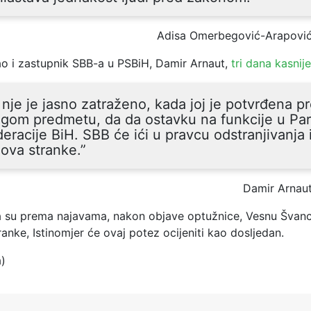
Adisa Omerbegović-Arapović
ao i zastupnik SBB-a u PSBiH, Damir Arnaut,
tri dana kasnije
nje je jasno zatraženo, kada joj je potvrđena p
ugom predmetu, da da ostavku na funkcije u Pa
eracije BiH. SBB će ići u pravcu odstranjivanja 
ova stranke.”
Damir Arnaut
 su prema najavama, nakon objave optužnice, Vesnu Švanc
stranke, Istinomjer će ovaj potez ocijeniti kao dosljedan.
a)