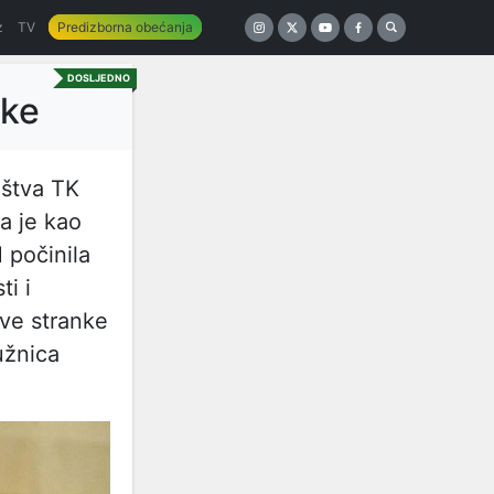
z
TV
Predizborna obećanja
DOSLJEDNO
nke
aštva TK
a je kao
 počinila
ti i
ove stranke
užnica