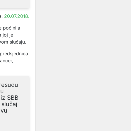
a,
20.07.2018.
 počinila
joj je
om slučaju.
tpredsjednica
ancer,
presudu
ju
 iz SBB-
 slučaj
avu
i