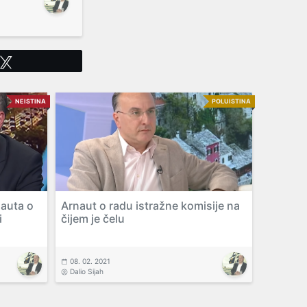
Tweet
NEISTINA
POLUISTINA
nauta o
Arnaut o radu istražne komisije na
i
čijem je čelu
08. 02. 2021
Dalio Sijah