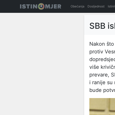
Obećanja
Dosljednost
Istin
SBB is
Nakon što 
protiv Ve
dopredsje
više krivič
prevare, S
i ranije s
bude potv