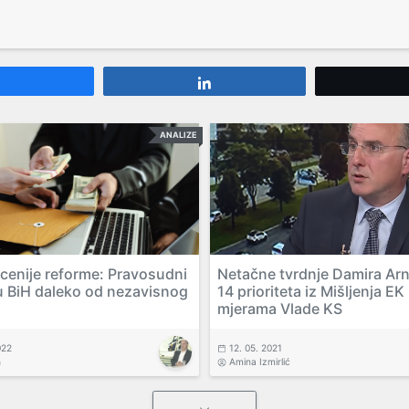
Share
Share
ANALIZE
ecenije reforme: Pravosudni
Netačne tvrdnje Damira Ar
u BiH daleko od nezavisnog
14 prioriteta iz Mišljenja EK 
mjerama Vlade KS
022
12. 05. 2021
h
Amina Izmirlić