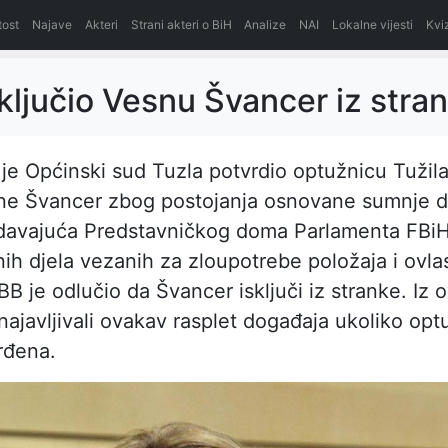
itost
Najave
Akteri
Strani akteri o BiH
Analize
NAI
Lokalne vijesti
Kvi
ključio Vesnu Švancer iz stra
je Općinski sud Tuzla potvrdio optužnicu Tužil
sne Švancer zbog postojanja osnovane sumnje d
davajuća Predstavničkog doma Parlamenta FBiH
nih djela vezanih za zloupotrebe položaja i ovlas
BB je odlučio da Švancer isključi iz stranke. Iz 
u najavljivali ovakav rasplet događaja ukoliko opt
rđena.