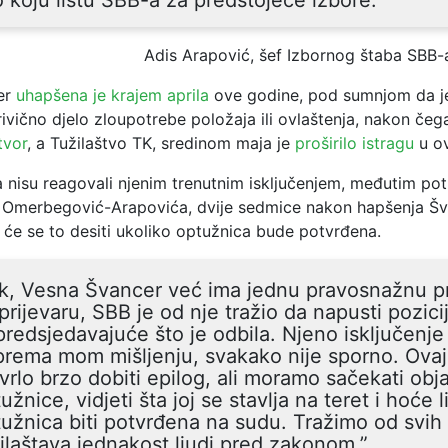
o koju listu SBB-a za predstojeće izbore.”
Adis Arapović, šef Izbornog štaba SBB-
er
uhapšena je krajem aprila
ove godine, pod sumnjom da je
vično djelo zloupotrebe položaja ili ovlaštenja, nakon čega 
tvor
, a Tužilaštvo TK, sredinom maja je
proširilo istragu
u ov
a nisu reagovali njenim trenutnim isključenjem, međutim po
 Omerbegović-Arapovića, dvije sedmice nakon hapšenja Šv
a će se to desiti ukoliko optužnica bude potvrđena.
ak, Vesna Švancer već ima jednu pravosnažnu 
prijevaru, SBB je od nje tražio da napusti pozici
redsjedavajuće što je odbila. Njeno isključenje
prema mom mišljenju, svakako nije sporno. Ovaj
vrlo brzo dobiti epilog, ali moramo sačekati obj
užnice, vidjeti šta joj se stavlja na teret i hoće l
užnica biti potvrđena na sudu. Tražimo od svih
ilaštava jednakost ljudi pred zakonom.”