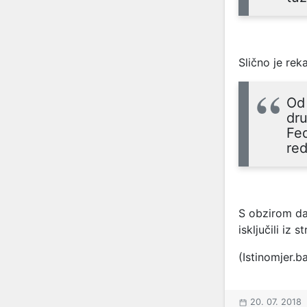
Slično je rek
Od 
dr
Fed
red
S obzirom da
isključili iz 
(Istinomjer.b
20. 07. 2018