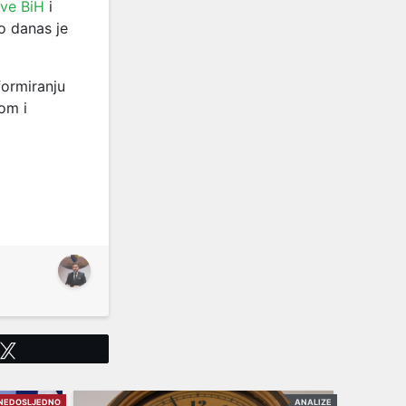
ave BiH
i
o danas je
formiranju
om i
Tweet
NEDOSLJEDNO
ANALIZE