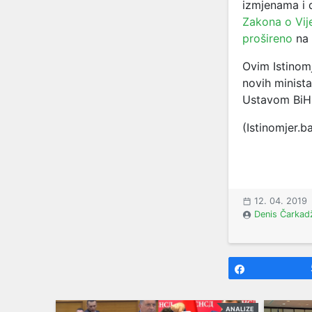
izmjenama i
Zakona o Vij
prošireno
na
Ovim Istinom
novih minista
Ustavom BiH,
(Istinomjer.b
12. 04. 2019
Denis Čarkad
Share
ANALIZE