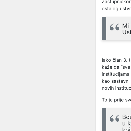
Zastupničkom
ostalog ustvr
Mi 
Us
Iako član 3. 
kaže da “sve 
institucijam
kao sastavni
novih institu
To je prije s
Bos
u k
ko