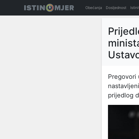
Obećanja
Dosljednost
Istin
Prijed
minist
Ustav
Pregovori 
nastavljen
prijedlog d