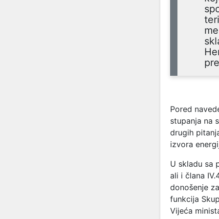
spo
ter
me
skl
Her
pre
Pored navede
stupanja na s
drugih pitanj
izvora energi
U skladu sa 
ali i člana I
donošenje zak
funkcija Sku
Vijeća minist