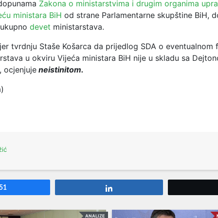
 dopunama
Zakona o ministarstvima i drugim organima upr
eću ministara BiH
od strane Parlamentarne skupštine BiH, d
 ukupno
devet
ministarstava.
jer tvrdnju Staše Košarca da prijedlog SDA o eventualnom 
rstava u okviru Vijeća ministara BiH nije u skladu sa Dejton
 ocjenjuje
neistinitom.
a)
žić
51
Share
ANALIZE