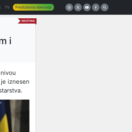
z
TV
Predizborna obećanja
NEISTINA
m i
 nivou
 je iznesen
starstva.