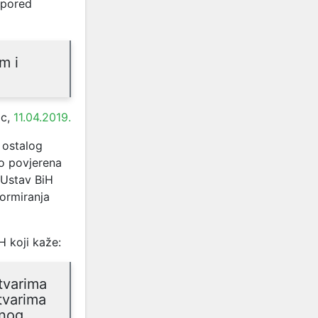
 pored
m i
ac,
11.04.2019.
ostalog
to povjerena
 Ustav BiH
ormiranja
H koji kaže:
tvarima
tvarima
rnog