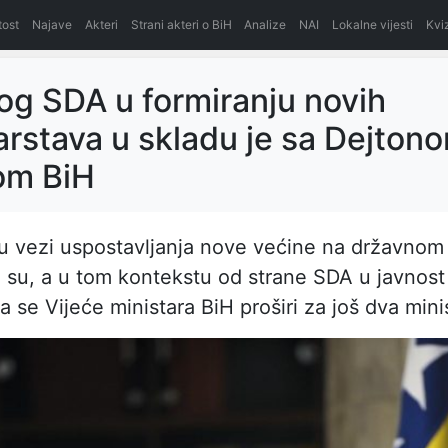
itost
Najave
Akteri
Strani akteri o BiH
Analize
NAI
Lokalne vijesti
Kvi
log SDA u formiranju novih
arstava u skladu je sa Dejtono
om BiH
u vezi uspostavljanja nove većine na državnom
i su, a u tom kontekstu od strane SDA u javnost
a se Vijeće ministara BiH proširi za još dva mini