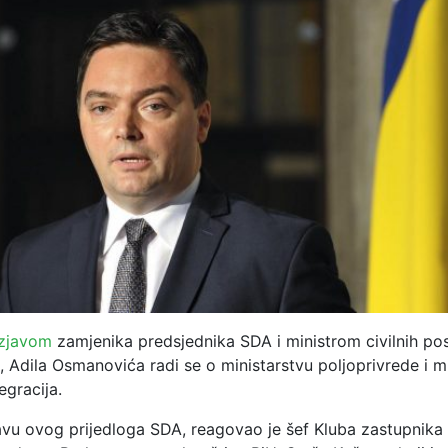
zjavom
zamjenika predsjednika SDA i ministrom civilnih pos
, Adila Osmanovića radi se o ministarstvu poljoprivrede i m
egracija.
vu ovog prijedloga SDA, reagovao je šef Kluba zastupnik