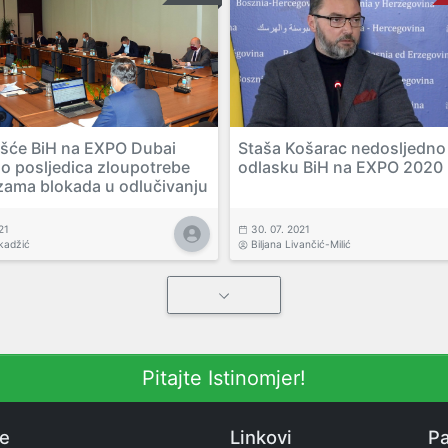
šće BiH na EXPO Dubai
Staša Košarac nedosljedno
o posljedica zloupotrebe
odlasku BiH na EXPO 2020
ama blokada u odlučivanju
21
30. 07. 2021
kadžić
Biljana Livančić-Milić
Pitajte Istinomjer!
ne
Linkovi
Pa