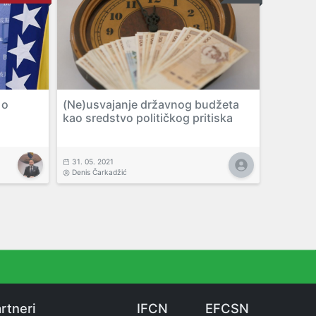
 o
(Ne)usvajanje državnog budžeta
kao sredstvo političkog pritiska
31. 05. 2021
Denis Čarkadžić
rtneri
IFCN
EFCSN