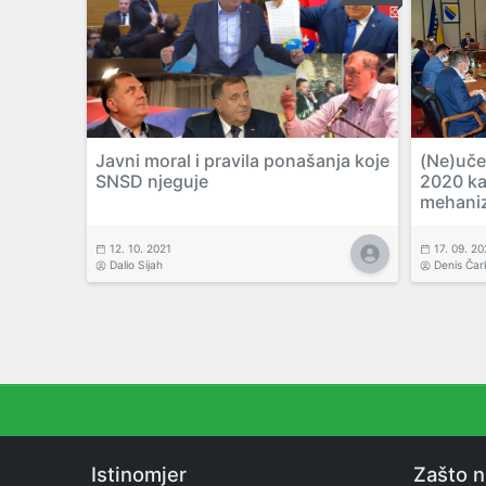
Javni moral i pravila ponašanja koje
(Ne)uče
SNSD njeguje
2020 ka
mehaniz
12. 10. 2021
17. 09. 20
Dalio Sijah
Denis Čar
Istinomjer
Zašto 