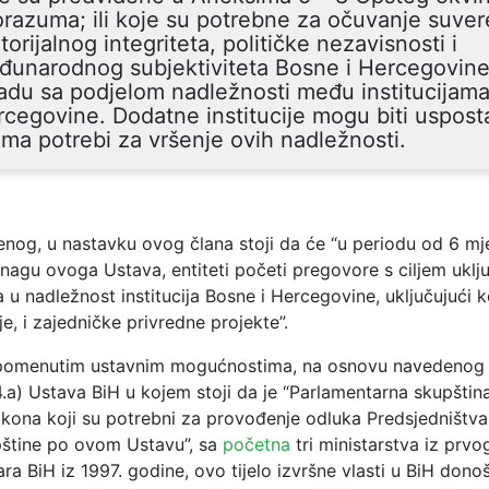
razuma; ili koje su potrebne za očuvanje suver
itorijalnog integriteta, političke nezavisnosti i
đunarodnog subjektiviteta Bosne i Hercegovine
adu sa podjelom nadležnosti među institucijama
cegovine. Dodatne institucije mogu biti uspost
ma potrebi za vršenje ovih nadležnosti.
nog, u nastavku ovog člana stoji da će “u periodu od 6 mj
nagu ovoga Ustava, entiteti početi pregovore s ciljem uklju
a u nadležnost institucija Bosne i Hercegovine, uključujući k
je, i zajedničke privredne projekte”.
pomenutim ustavnim mogućnostima, na osnovu navedenog čl
V.4.a) Ustava BiH u kojem stoji da je “Parlamentarna skupšti
ona koji su potrebni za provođenje odluka Predsjedništva i
pštine po ovom Ustavu”, sa
početna
tri ministarstva iz prvo
ara BiH iz 1997. godine, ovo tijelo izvršne vlasti u BiH dono