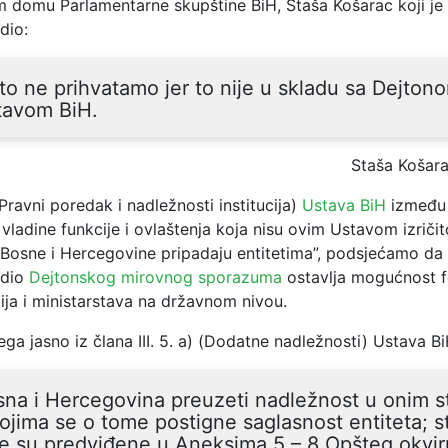
 domu Parlamentarne skupštine BiH, Staša Košarac koji je
dio:
to ne prihvatamo jer to nije u skladu sa Dejtono
tavom BiH.
Staša Košar
(Pravni poredak i nadležnosti institucija)
Ustava BiH
između 
vladine funkcije i ovlaštenja koja nisu ovim Ustavom izriči
a Bosne i Hercegovine pripadaju entitetima”, podsjećamo da
 dio
Dejtonskog mirovnog sporazuma
ostavlja mogućnost f
cija i ministarstava na državnom nivou.
vega jasno iz člana III. 5. a) (Dodatne nadležnosti) Ustava Bi
na i Hercegovina preuzeti nadležnost u onim s
ojima se o tome postigne saglasnost entiteta; s
je su predviđene u Aneksima 5 – 8 Opšteg okvi