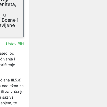
eniteta,
, u
 Bosne i
avljene
Ustav BiH
eseci od
čivanja i
orištenje
ana III.5.a)
na nadležna za
li za vršenje
g saziva
šenjem, te