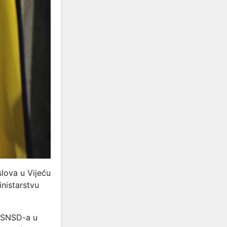
lova u Vijeću
inistarstvu
a SNSD-a u