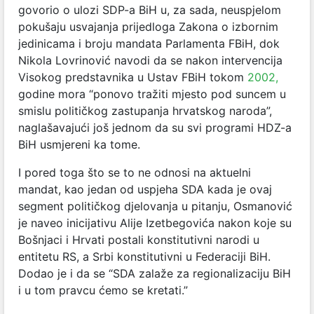
govorio o ulozi SDP-a BiH u, za sada, neuspjelom
pokušaju usvajanja prijedloga Zakona o izbornim
jedinicama i broju mandata Parlamenta FBiH, dok
Nikola Lovrinović navodi da se nakon intervencija
Visokog predstavnika u Ustav FBiH tokom
2002,
godine mora “ponovo tražiti mjesto pod suncem u
smislu političkog zastupanja hrvatskog naroda”,
naglašavajući još jednom da su svi programi HDZ-a
BiH usmjereni ka tome.
I pored toga što se to ne odnosi na aktuelni
mandat, kao jedan od uspjeha SDA kada je ovaj
segment političkog djelovanja u pitanju, Osmanović
je naveo inicijativu Alije Izetbegovića nakon koje su
Bošnjaci i Hrvati postali konstitutivni narodi u
entitetu RS, a Srbi konstitutivni u Federaciji BiH.
Dodao je i da se “SDA zalaže za regionalizaciju BiH
i u tom pravcu ćemo se kretati.”