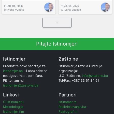
30. 01. 2026
28. 01. 2026
Ivana Vučetić
Ivana Vučetić
Pitajte Istinomjer!
Istinomjer
Zašto ne
Predložite nove sadržaje za
Istinomjer je razvila i uređuje
istinomjer.ba
, ili upozorite na
organizacija:
neodgovornost političara.
U.G. Zašto ne,
info@zastone.ba
Pišite nam na:
Tel/Fax: +387 33 61 84 61
istinomjer@zastone.ba
Linkovi
Partneri
O Istinomjeru
Istinomer.rs
Metodologija
Raskrinkavanje.ba
Istinomjer tim
Faktograf.hr