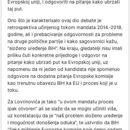
Evropskoj uniji, i odgovoriti na pitanje kako ubrzati
taj put.
Ono što je karakterisalo ovaj dio debate je
retrospektiva učinjenog tokom mandata 2014.-2018.
godine, ali i prebacivanje odgovornosti za probleme
na druge političke partije i kako sagovornici kažu,
“složeno uređenje BiH”. Na kraju, gledatelji nisu imali
priliku čuti konkretne prijedloge i odgovor na
pitanje kako ubrzati put ka Evropskoj uniji, uz
napomenu da ni jedan od kandidata nije spomenuo
odgovore na dodatna pitanja Evropske komisije
kao trenutnu obavezu BiH ka EU i proces koji je u
toku.
Za Lovrinovića je tako “u ovom mandatu proces
ipak otvoren” ali se slaže da se moglo učiniti više,
uz konstataciju da je “naš problem složeno uređenje
i mogućnost donošenja odluka”, te ustvrdio da BiH
“čeka mišljenje Evropske komisije koje ćemo nadam