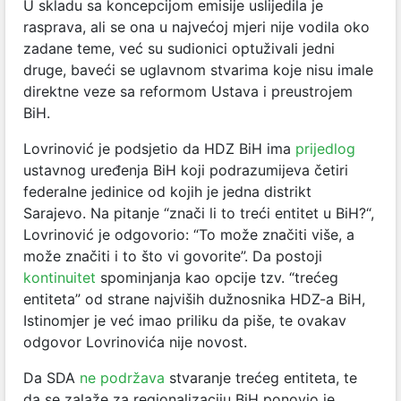
U skladu sa koncepcijom emisije uslijedila je
rasprava, ali se ona u najvećoj mjeri nije vodila oko
zadane teme, već su sudionici optuživali jedni
druge, baveći se uglavnom stvarima koje nisu imale
direktne veze sa reformom Ustava i preustrojem
BiH.
Lovrinović je podsjetio da HDZ BiH ima
prijedlog
ustavnog uređenja BiH koji podrazumijeva četiri
federalne jedinice od kojih je jedna distrikt
Sarajevo. Na pitanje “znači li to treći entitet u BiH?“,
Lovrinović je odgovorio: “To može značiti više, a
može značiti i to što vi govorite”. Da postoji
kontinuitet
spominjanja kao opcije tzv. “trećeg
entiteta” od strane najviših dužnosnika HDZ-a BiH,
Istinomjer je već imao priliku da piše, te ovakav
odgovor Lovrinovića nije novost.
Da SDA
ne podržava
stvaranje trećeg entiteta, te
da se zalaže za regionalizaciju BiH ponovio je