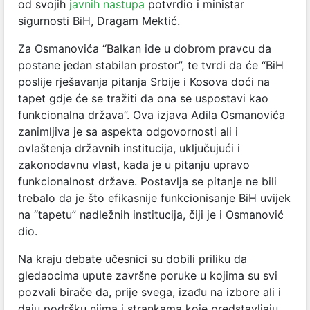
od svojih
javnih nastupa
potvrdio i ministar
sigurnosti BiH, Dragam Mektić.
Za Osmanovića “Balkan ide u dobrom pravcu da
postane jedan stabilan prostor”, te tvrdi da će “BiH
poslije rješavanja pitanja Srbije i Kosova doći na
tapet gdje će se tražiti da ona se uspostavi kao
funkcionalna država”. Ova izjava Adila Osmanovića
zanimljiva je sa aspekta odgovornosti ali i
ovlaštenja državnih institucija, uključujući i
zakonodavnu vlast, kada je u pitanju upravo
funkcionalnost države. Postavlja se pitanje ne bili
trebalo da je što efikasnije funkcionisanje BiH uvijek
na “tapetu” nadležnih institucija, čiji je i Osmanović
dio.
Na kraju debate učesnici su dobili priliku da
gledaocima upute završne poruke u kojima su svi
pozvali birače da, prije svega, izađu na izbore ali i
daju podršku njima i strankama koje predstavljaju,