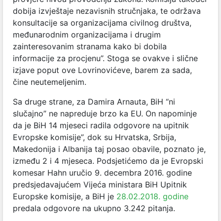
dobija izvještaje nezavisnih stručnjaka, te održava
konsultacije sa organizacijama civilnog društva,
međunarodnim organizacijama i drugim
zainteresovanim stranama kako bi dobila
informacije za procjenu”. Stoga se ovakve i slične
izjave poput ove Lovrinovićeve, barem za sada,
čine neutemeljenim.
Sa druge strane, za Damira Arnauta, BiH “ni
slučajno” ne napreduje brzo ka EU. On napominje
da je BiH 14 mjeseci radila odgovore na upitnik
Evropske komisije”, dok su Hrvatska, Srbija,
Makedonija i Albanija taj posao obavile, poznato je,
između 2 i 4 mjeseca. Podsjetićemo da je Evropski
komesar Hahn uručio 9. decembra 2016. godine
predsjedavajućem Vijeća ministara BiH Upitnik
Europske komisije, a BiH je
28.02.2018. godine
predala odgovore na ukupno 3.242 pitanja.