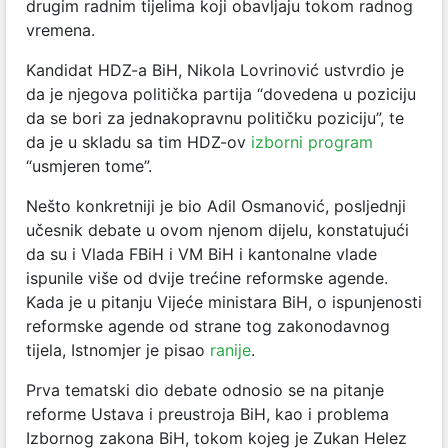
drugim radnim tijelima koji obavljaju tokom radnog
vremena.
Kandidat HDZ-a BiH, Nikola Lovrinović ustvrdio je
da je njegova politička partija “dovedena u poziciju
da se bori za jednakopravnu političku poziciju”, te
da je u skladu sa tim HDZ-ov
izborni program
“usmjeren tome”.
Nešto konkretniji je bio Adil Osmanović, posljednji
učesnik debate u ovom njenom dijelu, konstatujući
da su i Vlada FBiH i VM BiH i kantonalne vlade
ispunile više od dvije trećine reformske agende.
Kada je u pitanju Vijeće ministara BiH, o ispunjenosti
reformske agende od strane tog zakonodavnog
tijela, Istnomjer je pisao
ranije
.
Prva tematski dio debate odnosio se na pitanje
reforme Ustava i preustroja BiH, kao i problema
Izbornog zakona BiH, tokom kojeg je Zukan Helez