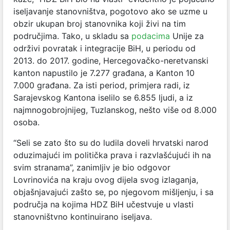
iseljavanje stanovništva, pogotovo ako se uzme u
obzir ukupan broj stanovnika koji živi na tim
područjima. Tako, u skladu sa
podacima
Unije za
održivi povratak i integracije BiH, u periodu od
2013. do 2017. godine, Hercegovačko-neretvanski
kanton napustilo je 7.277 građana, a Kanton 10
7.000 građana. Za isti period, primjera radi, iz
Sarajevskog Kantona iselilo se 6.855 ljudi, a iz
najmnogobrojnijeg, Tuzlanskog, nešto više od 8.000
osoba.
“Seli se zato što su do ludila doveli hrvatski narod
oduzimajući im politička prava i razvlašćujući ih na
svim stranama”, zanimljiv je bio odgovor
Lovrinovića na kraju ovog dijela svog izlaganja,
objašnjavajući zašto se, po njegovom mišljenju, i sa
područja na kojima HDZ BiH učestvuje u vlasti
stanovništvno kontinuirano iseljava.