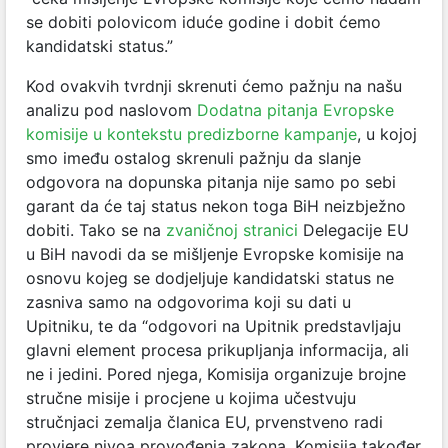
se dobiti polovicom iduće godine i dobit ćemo
kandidatski status.”
Kod ovakvih tvrdnji skrenuti ćemo pažnju na našu
analizu pod naslovom
Dodatna pitanja Evropske
komisije u kontekstu predizborne kampanje
, u kojoj
smo imeđu ostalog skrenuli pažnju da slanje
odgovora na dopunska pitanja nije samo po sebi
garant da će taj status nekon toga BiH neizbježno
dobiti. Tako se na
zvaničnoj
stranici
Delegacije EU
u BiH
navodi da se mišljenje Evropske komisije na
osnovu kojeg se dodjeljuje kandidatski status ne
zasniva samo na odgovorima koji su dati u
Upitniku, te da “odgovori na Upitnik predstavljaju
glavni element procesa prikupljanja informacija, ali
ne i jedini. Pored njega, Komisija organizuje brojne
stručne misije i procjene u kojima učestvuju
stručnjaci zemalja članica EU, prvenstveno radi
provjere nivoa provođenja zakona. Komisija također