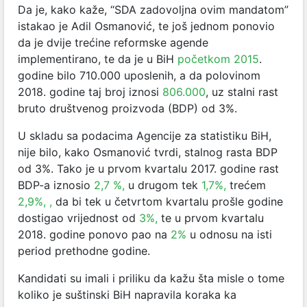
Da je, kako kaže, “SDA zadovoljna ovim mandatom”
istakao je Adil Osmanović, te još jednom ponovio
da je dvije trećine reformske agende
implementirano, te da je u BiH
početkom 2015
.
godine bilo 710.000 uposlenih,
a da polovinom
2018. godine taj broj iznosi
806.000
, uz stalni rast
bruto društvenog proizvoda (BDP) od 3%.
U skladu sa podacima Agencije za statistiku BiH,
nije bilo, kako Osmanović tvrdi, stalnog rasta BDP
od 3%. Tako je u prvom kvartalu 2017. godine rast
BDP-a iznosio
2,7 %
,
u drugom tek
1,7%
,
trećem
2,9%,
,
da bi tek u četvrtom kvartalu prošle godine
dostigao vrijednost od
3%
,
te u prvom kvartalu
2018. godine ponovo pao na
2%
u odnosu na isti
period prethodne godine.
Kandidati su imali i priliku da kažu šta misle o tome
koliko je suštinski BiH napravila koraka ka