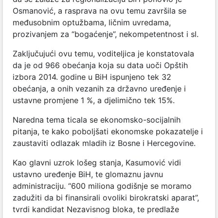
Osmanović, a rasprava na ovu temu završila se
međusobnim optužbama, ličnim uvredama,
prozivanjem za “bogaćenje”, nekompetentnost i sl.
Zaključujući ovu temu, voditeljica je
konstatovala
da je od 966 obećanja koja su data uoči Opštih
izbora 2014. godine u BiH ispunjeno tek 32
obećanja, a onih vezanih za državno uređenje i
ustavne promjene 1 %, a djelimično tek 15%.
Naredna tema ticala se ekonomsko-socijalnih
pitanja, te kako poboljšati ekonomske pokazatelje i
zaustaviti odlazak mladih iz Bosne i Hercegovine.
Kao glavni uzrok lošeg stanja, Kasumović vidi
ustavno uređenje BiH, te glomaznu javnu
administraciju. “600 miliona godišnje se moramo
zadužiti da bi finansirali ovoliki birokratski aparat”,
tvrdi kandidat Nezavisnog bloka, te predlaže