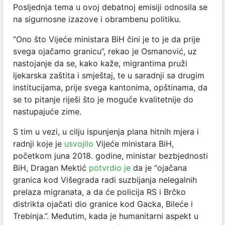
Posljednja tema u ovoj debatnoj emisiji odnosila se
na sigurnosne izazove i obrambenu politiku.
“Ono što Vijeće ministara BiH čini je to je da prije
svega ojačamo granicu”, rekao je Osmanović, uz
nastojanje da se, kako kaže, migrantima pruži
ljekarska zaštita i smještaj, te u saradnji sa drugim
institucijama, prije svega kantonima, opštinama, da
se to pitanje riješi što je moguće kvalitetnije do
nastupajuće zime.
S tim u vezi, u cilju ispunjenja plana hitnih mjera i
radnji koje je
usvojilo
Vijeće ministara BiH,
početkom juna 2018. godine, ministar bezbjednosti
BiH, Dragan Mektić
potvrdio je
da je “ojačana
granica kod Višegrada radi suzbijanja nelegalnih
prelaza migranata, a da će policija RS i Brčko
distrikta ojačati dio granice kod Gacka, Bileće i
Trebinja.”. Međutim, kada je humanitarni aspekt u