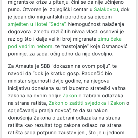
migrantske krize u pitanju, čini se da nije učinjeno
puno. Otvoren je izbjeglički centar u
Salakovcu
, dok
je jedan dio migrantskih porodica sa djecom
smješten u Hotel “Sedra”.
Nemogućnost nalaženja
dogovora između različitih nivoa vlasti osnovni je
razlog što i dalje veliki broj migranata
zimu čeka
pod vedrim nebom
, te “nastojanje” koje Osmanović
pominje, za sada, očigledno da nije dovoljno.
Za Arnauta je SBB “dokazan na ovom polju”, te
navodi da “dok je kratko gosp. Radončić bio
ministar sigurnosti dvije godine, na njegovu
inicijativu donešena su tri izuzetno strateški važna
zakona na ovom polju:
Zakon
o zabrani odlazaka
na strana ratišta
,
Zakon o zaštiti svjedoka
i
Za
kon
o
sprječavanju pranja novca”
, te da su nakon
donošenja Zakona o zabrani odlazaka na strana
ratišta kao rezultat tog zakona odlasci na strana
ratišta sada potpuno zaustavljeni, što je u jednom