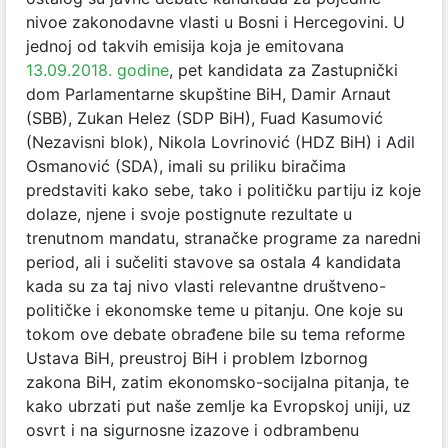
nivoe zakonodavne vlasti u Bosni i Hercegovini. U
jednoj od takvih emisija koja je
emitovana
13.09.2018. godine
, pet kandidata za Zastupnički
dom Parlamentarne skupštine BiH, Damir Arnaut
(SBB), Zukan Helez (SDP BiH), Fuad Kasumović
(Nezavisni blok), Nikola Lovrinović (HDZ BiH) i Adil
Osmanović (SDA), imali su priliku biračima
predstaviti kako sebe, tako i političku partiju iz koje
dolaze, njene i svoje postignute rezultate u
trenutnom mandatu, stranačke programe za naredni
period, ali i sučeliti stavove sa ostala 4 kandidata
kada su za taj nivo vlasti relevantne društveno-
političke i ekonomske teme u pitanju. One koje su
tokom ove debate obrađene bile su tema reforme
Ustava BiH, preustroj BiH i problem Izbornog
zakona BiH, zatim ekonomsko-socijalna pitanja, te
kako ubrzati put naše zemlje ka Evropskoj uniji, uz
osvrt i na sigurnosne izazove i odbrambenu