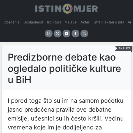
Obećanja
Dosljednost
Istinitost
Najave
Akteri
Strani akteri o BiH
An
ANALIZE
Predizborne debate kao
ogledalo političke kulture
u BiH
I pored toga što su im na samom početku
jasno predočena pravila ove debatne
emisije, učesnici su ih često kršili. Većinu
vremena koje im je dodijeljeno za