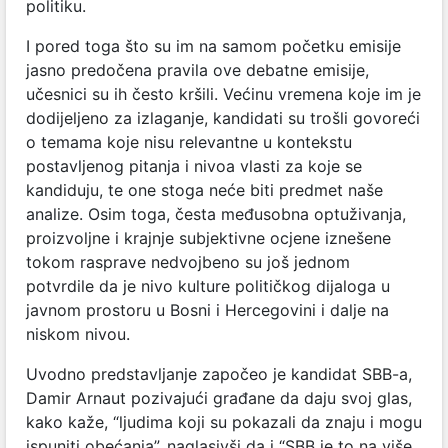
politiku.
I pored toga što su im na samom početku emisije
jasno predočena pravila ove debatne emisije,
učesnici su ih često kršili. Većinu vremena koje im je
dodijeljeno za izlaganje, kandidati su trošli govoreći
o temama koje nisu relevantne u kontekstu
postavljenog pitanja i nivoa vlasti za koje se
kandiduju, te one stoga neće biti predmet naše
analize. Osim toga, česta međusobna optuživanja,
proizvoljne i krajnje subjektivne ocjene iznešene
tokom rasprave nedvojbeno su još jednom
potvrdile da je nivo kulture političkog dijaloga u
javnom prostoru u Bosni i Hercegovini i dalje na
niskom nivou.
Uvodno predstavljanje započeo je kandidat SBB-a,
Damir Arnaut pozivajući građane da daju svoj glas,
kako kaže, “ljudima koji su pokazali da znaju i mogu
ispuniti obećanja”, naglasivši da i “SBB je to na više