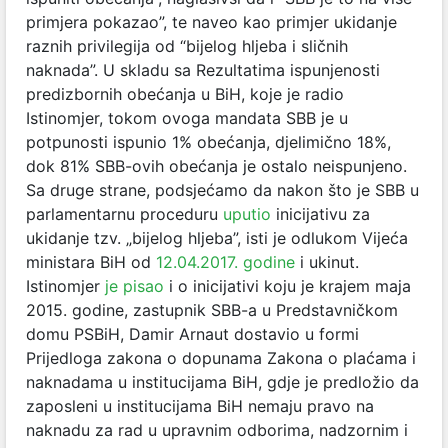
primjera pokazao”, te naveo kao primjer ukidanje
raznih privilegija od “bijelog hljeba i sličnih
naknada”. U skladu sa Rezultatima ispunjenosti
predizbornih obećanja u BiH, koje je radio
Istinomjer, tokom ovoga mandata SBB je u
potpunosti ispunio 1% obećanja, djelimično 18%,
dok 81% SBB-ovih obećanja je ostalo neispunjeno.
Sa druge strane, podsjećamo da nakon što je SBB u
parlamentarnu proceduru
uputio
inicijativu za
ukidanje tzv. „bijelog hljeba”, isti je odlukom Vijeća
ministara BiH od
12.0
4
.2017. godine
i ukinut.
Istinomjer
je pisao
i o inicijativi koju je krajem maja
2015. godine, zastupnik SBB-a u Predstavničkom
domu PSBiH, Damir Arnaut dostavio u formi
Prijedloga zakona o dopunama Zakona o plaćama i
naknadama u institucijama BiH
, gdje je predložio da
zaposleni u institucijama BiH nemaju pravo na
naknadu za rad u upravnim odborima, nadzornim i