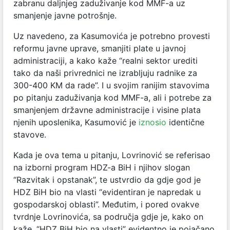
zabranu daljnjeg zaduživanje kod MMF-a uz
smanjenje javne potrošnje.
Uz navedeno, za Kasumovića je potrebno provesti
reformu javne uprave, smanjiti plate u javnoj
administraciji, a kako kaže “realni sektor urediti
tako da naši privrednici ne izrabljuju radnike za
300-400 KM da rade”. I u svojim ranijim stavovima
po pitanju zaduživanja kod MMF-a, ali i potrebe za
smanjenjem državne administracije i visine plata
njenih uposlenika, Kasumović je
iznosio
identične
stavove.
Kada je ova tema u pitanju, Lovrinović se referisao
na izborni program HDZ-a BiH i njihov slogan
“Razvitak i opstanak”, te ustvrdio da gdje god je
HDZ BiH bio na vlasti “evidentiran je napredak u
gospodarskoj oblasti”. Međutim, i pored ovakve
tvrdnje Lovrinovića, sa područja gdje je, kako on
kaže, “HDZ BiH bio na vlasti” evidentno je pojačano