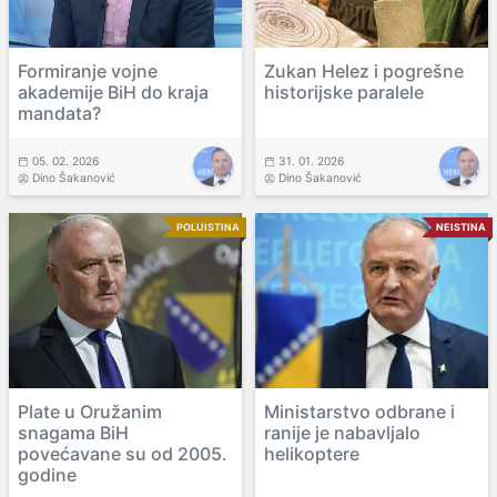
Formiranje vojne
Zukan Helez i pogrešne
akademije BiH do kraja
historijske paralele
mandata?
05. 02. 2026
31. 01. 2026
Dino Šakanović
Dino Šakanović
POLUISTINA
NEISTINA
Plate u Oružanim
Ministarstvo odbrane i
snagama BiH
ranije je nabavljalo
povećavane su od 2005.
helikoptere
godine