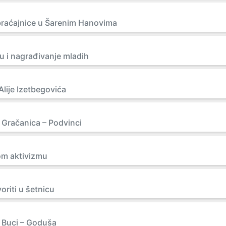
braćajnice u Šarenim Hanovima
 i nagrađivanje mladih
Alije Izetbegovića
 Gračanica – Podvinci
m aktivizmu
oriti u šetnicu
 Buci – Goduša