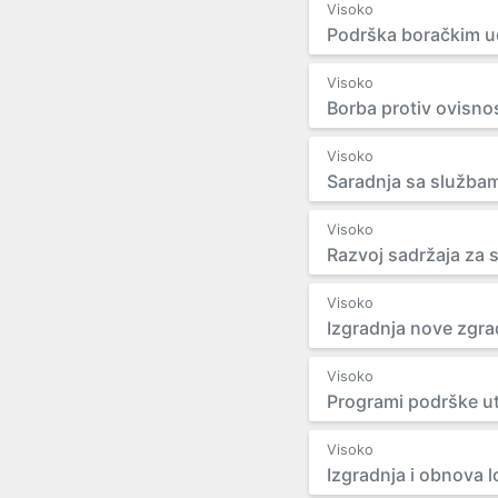
Visoko
Podrška boračkim ud
Visoko
Borba protiv ovisnos
Visoko
Saradnja sa službam
Visoko
Razvoj sadržaja za s
Visoko
Izgradnja nove zgr
Visoko
Programi podrške uto
Visoko
Izgradnja i obnova l