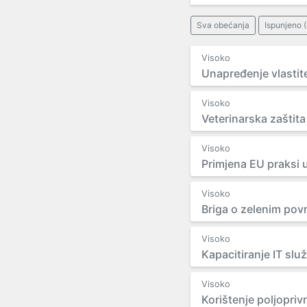
Sva obećanja
Ispunjeno (
Visoko
Unapređenje vlastit
Visoko
Veterinarska zaštit
Visoko
Primjena EU praksi u
Visoko
Briga o zelenim pov
Visoko
Kapacitiranje IT slu
Visoko
Korištenje poljopriv