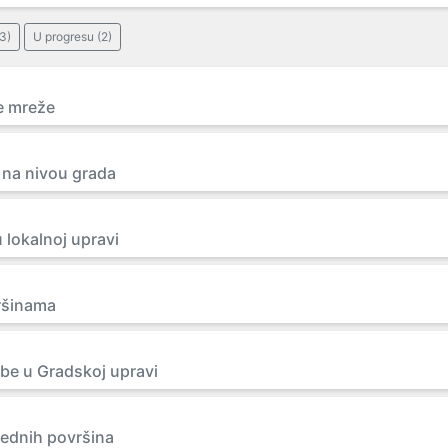
3)
U progresu (2)
e mreže
a na nivou grada
 lokalnoj upravi
ršinama
žbe u Gradskoj upravi
rednih površina