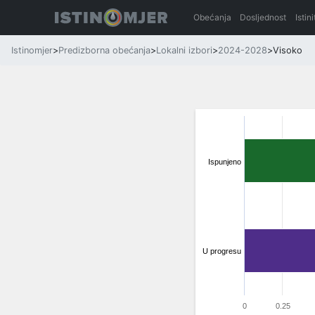
Obećanja
Dosljednost
Istin
Istinomjer
>
Predizborna obećanja
>
Lokalni izbori
>
2024-2028
>
Visoko
Ispunjeno
U progresu
0
0.25