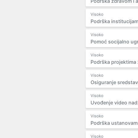
Podrška zdravom i 
Visoko
Podrška institucijam
Visoko
Pomoć socijalno ug
Visoko
Podrška projektima 
Visoko
Osiguranje sredstav
Visoko
Uvođenje video nad
Visoko
Podrška ustanovama 
Visoko