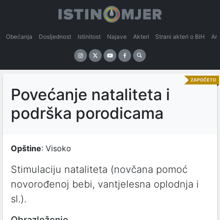
Obećanja
Dosljednost
Istinitost
Najave
Akteri
Strani akteri o BiH
An
ZAPOČETO
Povećanje nataliteta i
podrška porodicama
Opštine
: Visoko
Stimulaciju nataliteta (novčana pomoć
novorođenoj bebi, vantjelesna oplodnja i
sl.).
Obrazloženje