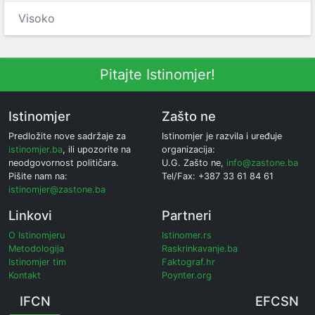
Visoko
Pitajte Istinomjer!
Istinomjer
Zašto ne
Predložite nove sadržaje za
Istinomjer je razvila i uređuje
istinomjer.ba
, ili upozorite na
organizacija:
neodgovornost političara.
U.G. Zašto ne,
info@zastone.ba
Pišite nam na:
Tel/Fax: +387 33 61 84 61
istinomjer@zastone.ba
Linkovi
Partneri
O Istinomjeru
Istinomer.rs
Metodologija
Raskrinkavanje.ba
Istinomjer tim
Faktograf.hr
Kontakt
Poynter.org
IFCN
EFCSN