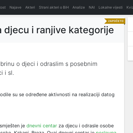
itost
Najave
Akteri
Strani akteri o BiH
Analize
NAI
Lokalne vijesti
Kvi
ZAPOČETO
jecu i ranjive kategorije
rinu o djeci i odraslim s posebnim
 i sl.
le su se određene aktivnosti na realizaciji datog
 smješten je
dnevni centar
za djecu i odrasle osobe
oko, Kakanj, Breza. Ovaj dnevni centar je
poslovna