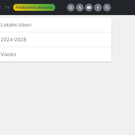
z
TV
Predizborna obećanja
Lokalni izbori
2024-2028
Visoko