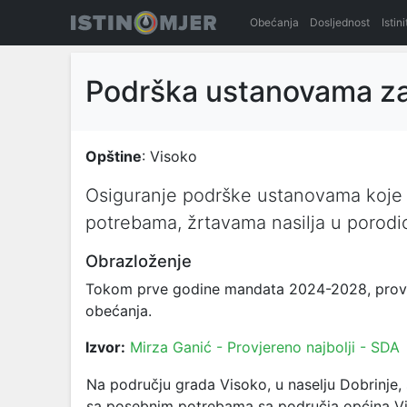
Obećanja
Dosljednost
Istin
Podrška ustanovama za d
Opštine
: Visoko
Osiguranje podrške ustanovama koje b
potrebama, žrtavama nasilja u porodici
Obrazloženje
Tokom prve godine mandata 2024-2028, provodi
obećanja.
Izvor:
Mirza Ganić - Provjereno najbolji - SDA
Na području grada Visoko, u naselju Dobrinje,
sa posebnim potrebama sa područja općina Vis