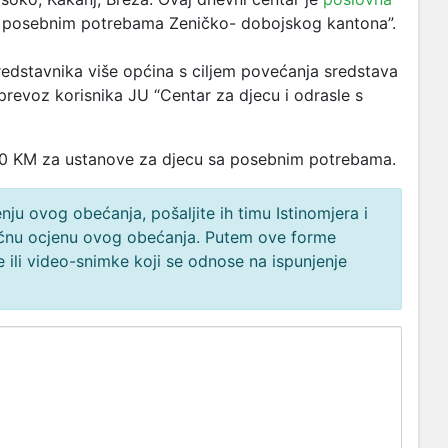
s posebnim potrebama Zeničko- dobojskog kantona”.
edstavnika više općina s ciljem povećanja sredstava
prevoz korisnika
JU “Centar za djecu i odrasle s
00 KM za ustanove za djecu sa posebnim potrebama.
ju ovog obećanja, pošaljite ih timu Istinomjera i
načnu ocjenu ovog obećanja. Putem ove forme
 ili video-snimke koji se odnose na ispunjenje