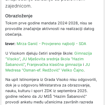
zajednicom.
Obrazloženje
Tokom prve godine mandata 2024-2028, nisu se
provodile značajnije aktivnosti na realizaciji datog
obećanja.
Izvor:
Mirza Ganić - Provjereno najbolji - SDA
U Visokom djeluju četiri srednje škole:
Gimnazija
“Visoko”
,
JU Mješovita srednja škola “Hazim
Šabanović”
,
Franjevačka klasična gimnazija
i
JU
Medresa “Osman-ef. Redžović” Veliko Čajno
.
Na upit Istinomjera iz Grada Visoko nisu odgovorili,
dok je u odgovoru Ministarstva za obrazovanje,
nauku, kulturu i sport ZDK iz septembra 2025.
godine rečeno da JU MSŠ “Hazim Šabanović”
provodi anketu među učenicima završnih razreda