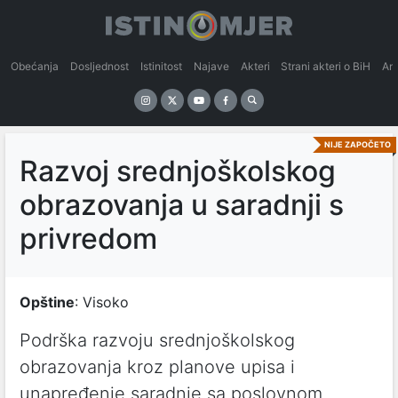
Obećanja
Dosljednost
Istinitost
Najave
Akteri
Strani akteri o BiH
An
NIJE ZAPOČETO
Razvoj srednjoškolskog
obrazovanja u saradnji s
privredom
Opštine
: Visoko
Podrška razvoju srednjoškolskog
obrazovanja kroz planove upisa i
unapređenje saradnje sa poslovnom