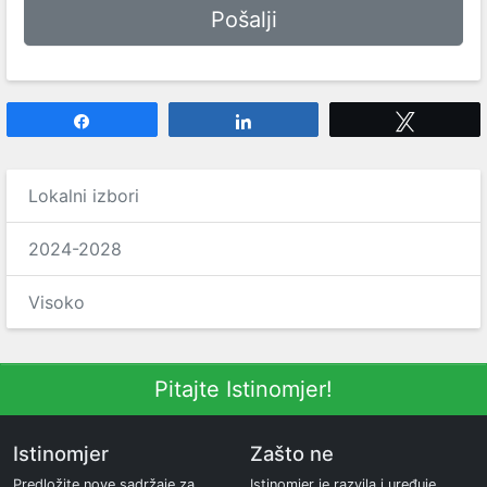
Share
Share
Tweet
Lokalni izbori
2024-2028
Visoko
Pitajte Istinomjer!
Istinomjer
Zašto ne
Predložite nove sadržaje za
Istinomjer je razvila i uređuje