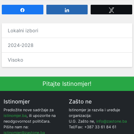
Share
Share
Tweet
Lokalni izbori
2024-2028
Visoko
Pitajte Istinomjer!
Istinomjer
Zašto ne
Predložite nove sadržaje za
Istinomjer je razvila i uređuje
istinomjer.ba
, ili upozorite na
organizacija:
neodgovornost političara.
U.G. Zašto ne,
info@zastone.ba
Pišite nam na:
Tel/Fax: +387 33 61 84 61
istinomjer@zastone.ba