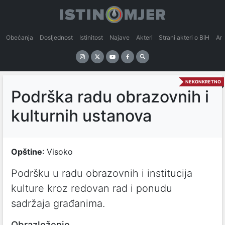
Obećanja
Dosljednost
Istinitost
Najave
Akteri
Strani akteri o BiH
An
NEKONKRETNO
Podrška radu obrazovnih i
kulturnih ustanova
Opštine
: Visoko
Podršku u radu obrazovnih i institucija
kulture kroz redovan rad i ponudu
sadržaja građanima.
Obrazloženje