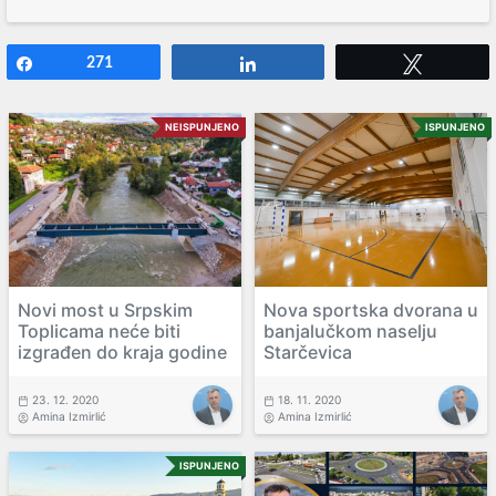
Share
271
Share
Tweet
NEISPUNJENO
ISPUNJENO
Novi most u Srpskim
Nova sportska dvorana u
Toplicama neće biti
banjalučkom naselju
izgrađen do kraja godine
Starčevica
23. 12. 2020
18. 11. 2020
Amina Izmirlić
Amina Izmirlić
ISPUNJENO