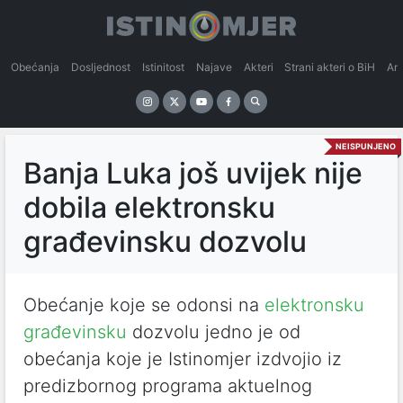
Obećanja
Dosljednost
Istinitost
Najave
Akteri
Strani akteri o BiH
An
NEISPUNJENO
Banja Luka još uvijek nije
dobila elektronsku
građevinsku dozvolu
Obećanje koje se odonsi na
elektronsku
građevinsku
dozvolu jedno je od
obećanja koje je Istinomjer izdvojio iz
predizbornog programa aktuelnog