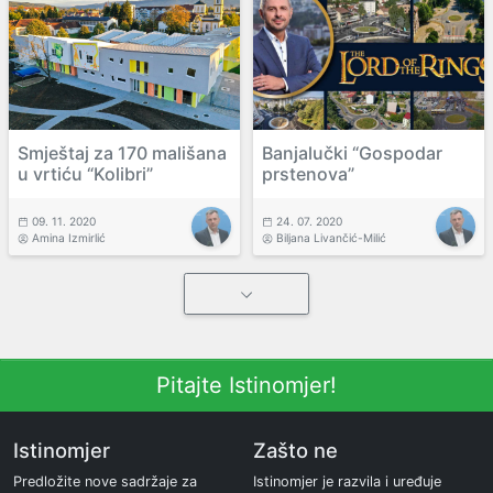
Smještaj za 170 mališana
Banjalučki “Gospodar
u vrtiću “Kolibri”
prstenova”
09. 11. 2020
24. 07. 2020
Amina Izmirlić
Biljana Livančić-Milić
Pitajte Istinomjer!
Istinomjer
Zašto ne
Predložite nove sadržaje za
Istinomjer je razvila i uređuje