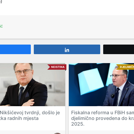
a)
ić
Share
Share
NEISTINA
DJELIMIČ
ikšićevoj tvrdnji, došlo je
Fiskalna reforma u FBiH sa
tka radnih mjesta
djelimično provedena do kr
2025.