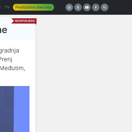
z
TV
Predizborna obećanja
NEISPUNJENO
ne
gradnja
Prenj
 Međutim,