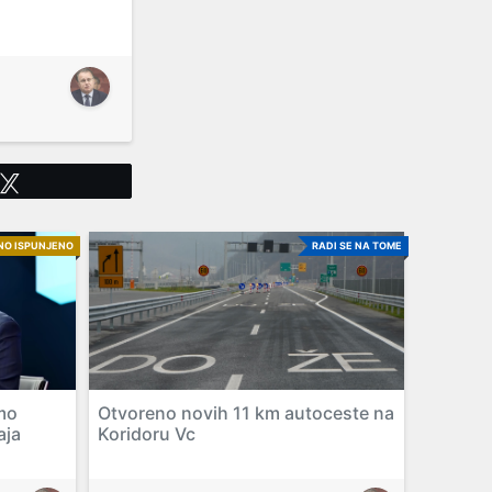
Tweet
NO ISPUNJENO
RADI SE NA TOME
mo
Otvoreno novih 11 km autoceste na
aja
Koridoru Vc