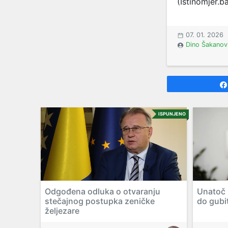
(Istinomjer.b
07. 01. 2026
Dino Šakanov
ISPUNJENO
Odgođena odluka o otvaranju
Unatoč N
stečajnog postupka zeničke
do gubi
željezare