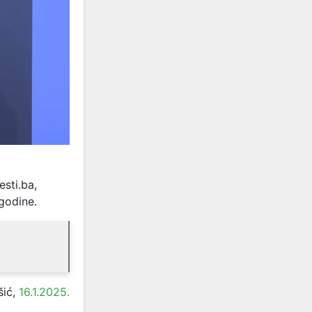
sti.ba,
godine.
šić,
16.1.2025.