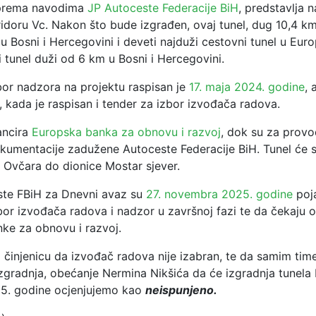
 prema navodima
JP Autoceste Federacije BiH
, predstavlja n
idoru Vc. Nakon što bude izgrađen, ovaj tunel, dug 10,4 km
 u Bosni i Hercegovini i deveti najduži cestovni tunel u Eur
vi tunel duži od 6 km u Bosni i Hercegovini.
bor nadzora na projektu raspisan je
17. maja 2024. godine
, 
, kada je raspisan i tender za izbor izvođača radova.
ancira
Europska banka za obnovu i razvoj
, dok su za provo
kumentacije zadužene Autoceste Federacije BiH. Tunel će sp
 Ovčara do dionice Mostar sjever.
ste FBiH za Dnevni avaz su
27. novembra 2025. godine
poja
bor izvođača radova i nadzor u završnoj fazi te da čekaju 
ke za obnovu i razvoj.
činjenicu da izvođač radova nije izabran, te da samim time
zgradnja, obećanje Nermina Nikšića da će izgradnja tunela 
5. godine ocjenjujemo kao
neispunjeno.