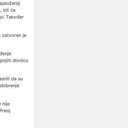
ajsloženiji
, bit će
opi. Također
a zatvoren je
đenje
ojiti dionicu
snili da su
odobrenje
 nije
Prenj