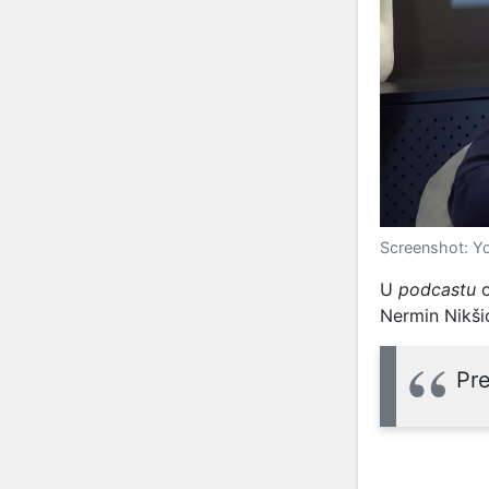
Screenshot: Yo
U
podcastu
Nermin Nikši
Pre