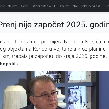
itost
Najave
Akteri
Strani akteri o BiH
Analize
NAI
Lokalne vijesti
Kvi
Prenj nije započet 2025. godi
vama federalnog premijera Nermina Nikšića, iz
jeg objekta na Koridoru Vc, tunela kroz planinu 
 km, trebala je započeti do kraja 2025. godine.
dogodilo.