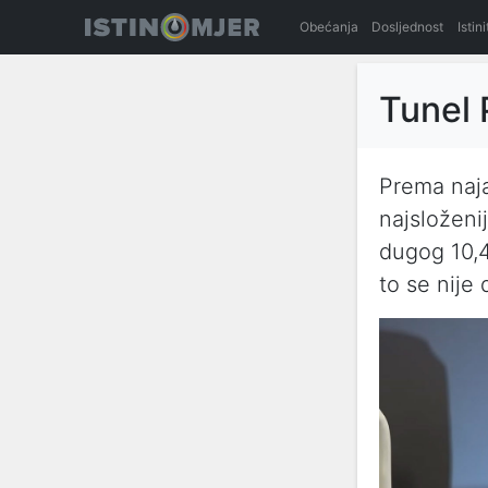
Obećanja
Dosljednost
Istin
Tunel 
Prema naja
najsloženi
dugog 10,4
to se nije 