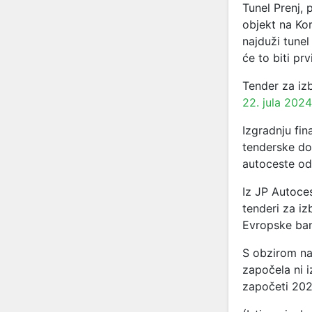
Tunel Prenj,
objekt na Kor
najduži tunel
će to biti pr
Tender za iz
22. jula 2024
Izgradnju fin
tenderske do
autoceste od
Iz JP Autoce
tenderi za iz
Evropske ban
S obzirom na 
započela ni i
započeti 202