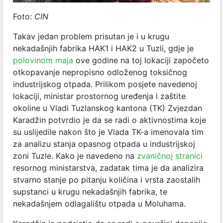
Foto:
CIN
Takav jedan problem prisutan je i u krugu
nekadašnjih fabrika HAK1 i HAK2 u Tuzli, gdje je
polovinom maja
ove godine na toj lokaciji započeto
otkopavanje nepropisno odloženog toksičnog
industrijskog otpada. Prilikom posjete navedenoj
lokaciji, ministar prostornog uređenja i zaštite
okoline u Vladi Tuzlanskog kantona (TK) Zvjezdan
Karadžin potvrdio je da se radi o aktivnostima koje
su uslijedile nakon što je Vlada TK-a imenovala tim
za analizu stanja opasnog otpada u industrijskoj
zoni Tuzle. Kako je navedeno na
zvaničnoj stranici
resornog ministarstva, zadatak tima je da analizira
stvarno stanje po pitanju količina i vrsta zaostalih
supstanci u krugu nekadašnjih fabrika, te
nekadašnjem odlagalištu otpada u Moluhama.