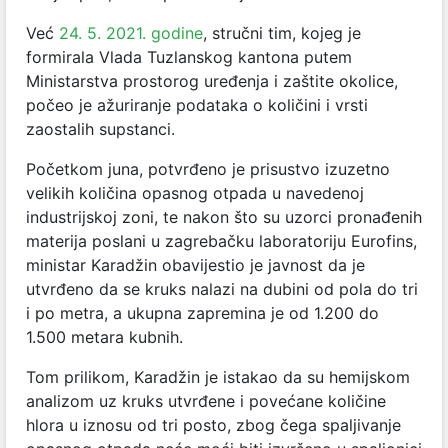
Već
24. 5. 2021. godine
,
stručni tim, kojeg je
formirala Vlada Tuzlanskog kantona putem
Ministarstva prostorog uređenja i zaštite okolice,
počeo je ažuriranje podataka o količini i vrsti
zaostalih supstanci.
Početkom juna, potvrđeno je prisustvo izuzetno
velikih količina opasnog otpada u navedenoj
industrijskoj zoni, te nakon što su uzorci pronađenih
materija poslani u zagrebačku laboratoriju Eurofins,
ministar Karadžin obavijestio je javnost da je
utvrđeno da se kruks nalazi na dubini od pola do tri
i po metra, a ukupna zapremina je od 1.200 do
1.500 metara kubnih.
Tom prilikom, Karadžin je istakao da su hemijskom
analizom uz kruks utvrđene i povećane količine
hlora u iznosu od tri posto, zbog čega spaljivanje