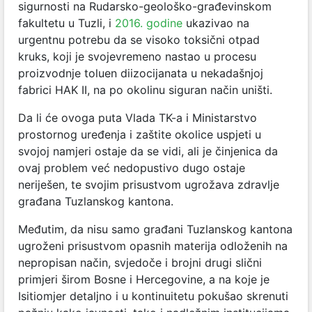
sigurnosti na Rudarsko-geološko-građevinskom
fakultetu u Tuzli, i
2016. godine
ukazivao na
urgentnu potrebu da se visoko toksični otpad
kruks, koji je svojevremeno nastao u procesu
proizvodnje toluen diizocijanata u nekadašnjoj
fabrici HAK II, na po okolinu siguran način uništi.
Da li će ovoga puta Vlada TK-a i Ministarstvo
prostornog uređenja i zaštite okolice uspjeti u
svojoj namjeri ostaje da se vidi, ali je činjenica da
ovaj problem već nedopustivo dugo ostaje
neriješen, te svojim prisustvom ugrožava zdravlje
građana Tuzlanskog kantona.
Međutim, da nisu samo građani Tuzlanskog kantona
ugroženi prisustvom opasnih materija odloženih na
nepropisan način, svjedoče i brojni drugi slični
primjeri širom Bosne i Hercegovine, a na koje je
Isitiomjer detaljno i u kontinuitetu pokušao skrenuti