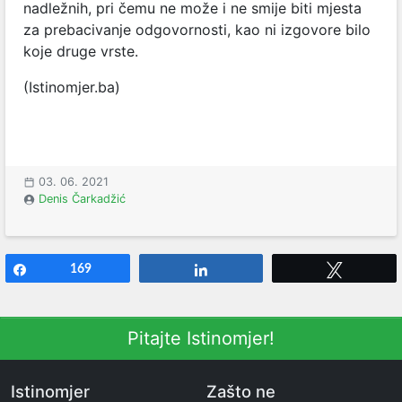
nadležnih, pri čemu ne može i ne smije biti mjesta
za prebacivanje odgovornosti, kao ni izgovore bilo
koje druge vrste.
(Istinomjer.ba)
03. 06. 2021
Denis Čarkadžić
Share
169
Share
Tweet
Pitajte Istinomjer!
Istinomjer
Zašto ne