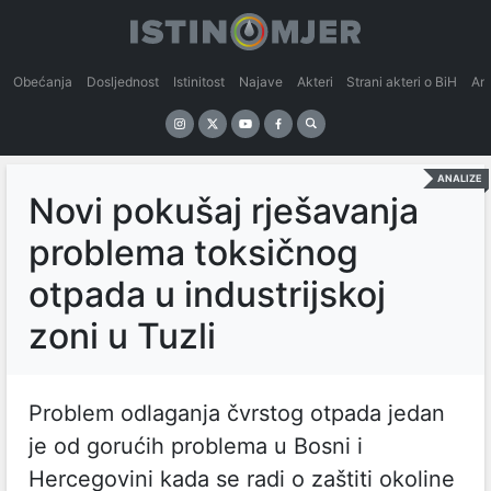
Obećanja
Dosljednost
Istinitost
Najave
Akteri
Strani akteri o BiH
An
ANALIZE
Novi pokušaj rješavanja
problema toksičnog
otpada u industrijskoj
zoni u Tuzli
Problem odlaganja čvrstog otpada jedan
je od gorućih problema u Bosni i
Hercegovini kada se radi o zaštiti okoline