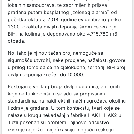
lokalnih samouprava, te zaprimljenih prijava
građana putem besplatnog „zelenog alarma“, od
početka oktobra 2018. godine evidentirano preko
1.300 lokaliteta divljih deponija širom Federacije
BiH, na kojima je deponovano oko 4.715.780 m3
otpada.
No, iako je njihov tačan broj nemoguće sa
sigurnošću utvrditi, neke procjene, nažalost, govore
u prilog tome da se na cjelokupnoj teritoriji BiH broj
divljih deponija kreće i do 10.000.
Postojanje velikog broja divljih deponija, ali i onih
koje ne funkcionišu u skladu sa propisanim
standardima, na najdirektniji način ugrožava okolinu
i zdravlje građana. U tom kontekstu, tvari koje se
nalaze u krugu nekadašnjih fabrika HAK1 i HAK2 u
Tuzli poseban su problem i njihovo prisustvo
iziskuje najbržu i najefikasniju moguću reakciju