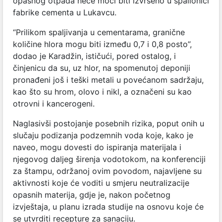
opasnog otpada neće moći biti izvršeno u spalionici
fabrike cementa u Lukavcu.
“Prilikom spaljivanja u cementarama, granične
količine hlora mogu biti između 0,7 i 0,8 posto”,
dodao je Karadžin, ističući, pored ostalog, i
činjenicu da su, uz hlor, na spomenutoj deponiji
pronađeni još i teški metali u povećanom sadržaju,
kao što su hrom, olovo i nikl, a označeni su kao
otrovni i kancerogeni.
Naglasivši postojanje posebnih rizika, poput onih u
slučaju podizanja podzemnih voda koje, kako je
naveo, mogu dovesti do ispiranja materijala i
njegovog daljeg širenja vodotokom, na konferenciji
za štampu, održanoj ovim povodom, najavljene su
aktivnosti koje će voditi u smjeru neutralizacije
opasnih materija, gdje je, nakon početnog
izvještaja, u planu izrada studije na osnovu koje će
se utvrditi recepture za sanaciju.