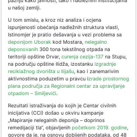
pažnju kako javnosti, tako i nadležnim institucijama
u našoj zemlji.
U tom smislu, a kroz niz analiza i ocjena
ispunjenosti obećanja nadležnih struktura vlasti,
Istinomjer je pratio dešavanja u vezi problema sa
deponijom Uborak
kod Mostara,
nelegalno
deponovanih
300 tona tekstilnog otpada na
teritoriji opštine Drvar,
curenja cezija-137
na Stupu,
na području opštine Ilidža, izostanku
izgradnje
reciklažnog dvorišta u Ilijašu
, kao i zanemarivim
aktivnostima poduzetim u pravcu i
zrade prostornog
plana područja za Regionalni centar za upravljanje
otpadom – Smiljevići
.
Rezultati istraživanja do kojih je Centar civilnih
inicijativa (CCI) došao u okviru kampanje
„Mapiranje nelegalnih deponija – doprinos
remedijaciji tla“, objavljenih
početkom 2019. godine
,
govore da je, na osnovu dobijenih podataka, od 48