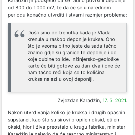
Karadžin je podsjetio da se radi o površini deponije
od 800 do 1.000 m2, te da će se u narednom
periodu konačno utvrditi i stvarni razmjer problema:
Došli smo do trenutka kada je Vlada
krenula u raskop deponije kruksa. Ono
što je veoma bitno jeste da sada tačno
znamo gdje su granice te deponije i do
koje dubine to ide. Inžinjersko-geološke
karte će biti gotove za dan-dva i one će
nam tačno reći koja se to količina
kruksa nalazi u ovoj deponiji.
Zvjezdan Karadžin,
17. 5. 2021
.
Nakon utvrđivanja koliko je kruksa i drugih opasnih
supstanci, kao što su sirovi propilen oksid, etilen
oksid, hlor i živa preostalo u krugu fabrika, ministar
Karadžin je najavio da će resorno ministarstvo i