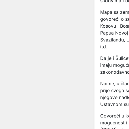
sudovima i od
Mapa sa zeml
govoreći o z
Kosovu i Bosn
Papua Novoj 
Svazilandu, L
itd.
Da je i Šulić
imaju mogućn
zakonodavnog
Naime, u čla
prije svega 
njegove nadle
Ustavnom sud
Govoreći u k
mogućnost i 