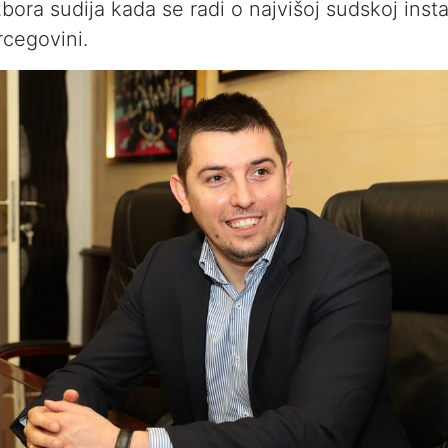
bora sudija kada se radi o najvišoj sudskoj inst
rcegovini.