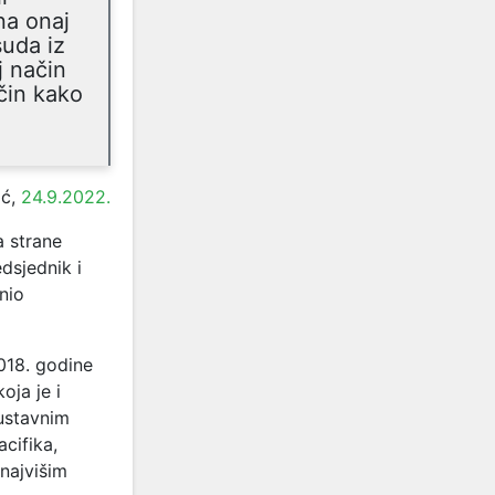
na onaj
suda iz
j način
ačin kako
ić,
24.9.2022.
a strane
edsjednik i
nio
2018. godine
oja je i
ustavnim
cifika,
 najvišim