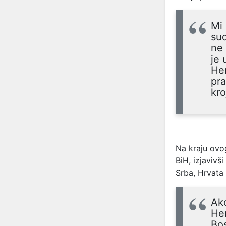
Mi 
sud
ne 
je 
Her
pra
kro
Na kraju ovog
BiH, izjavivš
Srba, Hrvata 
Ako
Her
Bos