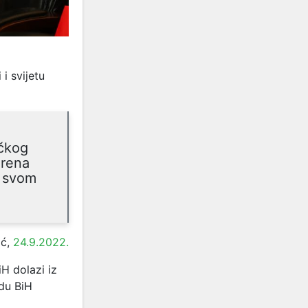
i svijetu
ičkog
erena
u svom
ić,
24.9.2022.
H dolazi iz
udu BiH