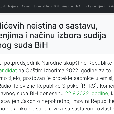
itost
Najave
Akteri
Strani akteri o BiH
Analize
NAI
Lokalne vijesti
Kvi
lićevih neistina o sastavu,
enjima i načinu izbora sudija
nog suda BiH
ć, potpredsjednik Narodne skupštine Republike
andidat
na Opštim izborima 2022. godine za to
o tijelo, gostovao je protekle sedmice u emisiji
adio-televizije Republike Srpske (RTRS). Komen
tavnog suda BiH donesenu
22.9.2022. godine
, 
stavljen Zakon o nepokretnoj imovini Republik
znio nekoliko neistina u vezi sa sastavom, ovlašte