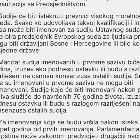
sultacija sa Predsjedništvom.
Sudije će biti istaknuti pravnici visokog moralno
eda. Svako ko udovoljava takvoj kvalifikaciji i 
sa može biti imenovan za sudiju Ustavnog suda
e bira predsjednik Evropskog suda za ljudska p
u biti državljani Bosne i Hercegovine ili bilo ko
sjedne države.
Mandat sudija imenovanih u prvome sazivu biće
ina, izuzev ako podnesu ostavku ili budu s ra
riješeni na osnovu konsenzusa ostalih sudija. S
e su imenovani u prvome sazivu ne mogu biti
menovani. Sudije koje će biti imenovani nakon 
iva služiće do navršenih 70 godina života, izu
nesu ostavku ili budu s razlogom razriješeni n
senzusa ostalih sudija.
Za imenovanja koja se budu vršila nakon isteka
pet godina od prvih imenovanja, Parlamentarna
pština može zakonom predvidjeti drugačiji nači