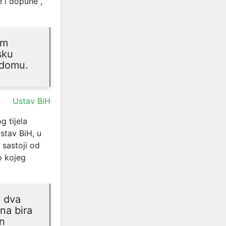
e i dopune”
,
om
sku
 domu.
Ustav BiH
 tijela
stav BiH, u
 sastoji od
o kojeg
a dva
na bira
on