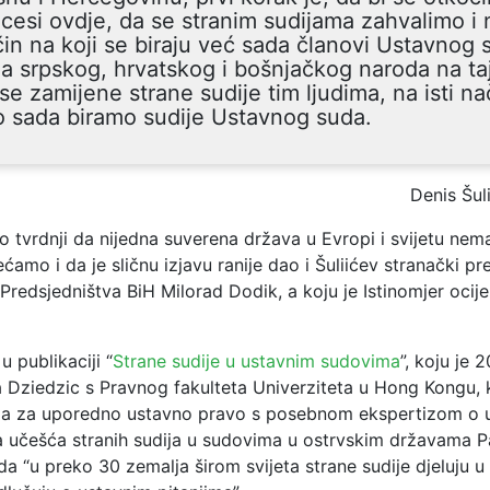
cesi ovdje, da se stranim sudijama zahvalimo i 
in na koji se biraju već sada članovi Ustavnog 
a srpskog, hrvatskog i bošnjačkog naroda na ta
se zamijene strane sudije tim ljudima, na isti n
o sada biramo sudije Ustavnog suda.
Denis Šul
o tvrdnji da nijedna suverena država u Evropi i svijetu nem
ećamo i da je sličnu izjavu ranije dao i Šuliićev stranački pr
 Predsjedništva BiH Milorad Dodik, a koju je Istinomjer ocije
 publikaciji “
Strane sudije u ustavnim sudovima
”, koju je 
 Dziedzic s Pravnog fakulteta Univerziteta u Hong Kongu, k
inja za uporedno ustavno pravo s posebnom ekspertizom o 
a učešća stranih sudija u sudovima u ostrvskim državama Pa
a “u preko 30 zemalja širom svijeta strane sudije djeluju u