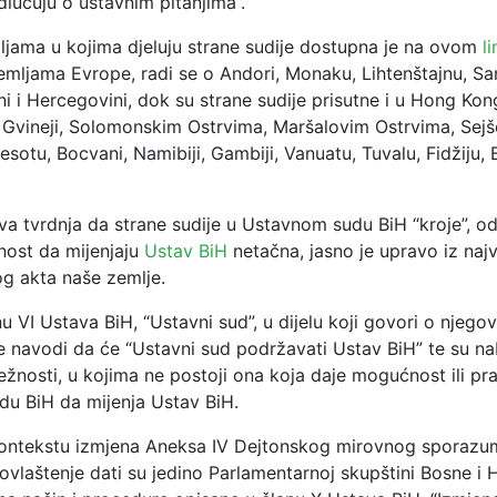
lučuju o ustavnim pitanjima”.
jama u kojima djeluju strane sudije dostupna je na ovom
l
emljama Evrope, radi se o Andori, Monaku, Lihtenštajnu, Sa
i i Hercegovini, dok su strane sudije prisutne i u Hong Kon
Gvineji, Solomonskim Ostrvima, Maršalovim Ostrvima, Sejš
esotu, Bocvani, Namibiji, Gambiji, Vanuatu, Tuvalu, Fidžiju
eva tvrdnja da strane sudije u Ustavnom sudu BiH “kroje”, 
ost da mijenjaju
Ustav BiH
netačna, jasno je upravo iz naj
 akta naše zemlje.
nu VI
Ustava BiH, “Ustavni sud”, u dijelu koji govori o njegovoj
se navodi da će “Ustavni sud podržavati Ustav BiH” te su n
žnosti, u kojima ne postoji ona koja daje mogućnost ili pr
u BiH da mijenja Ustav BiH.
ontekstu izmjena Aneksa IV Dejtonskog mirovnog sporazu
ovlaštenje dati su jedino Parlamentarnoj skupštini Bosne i