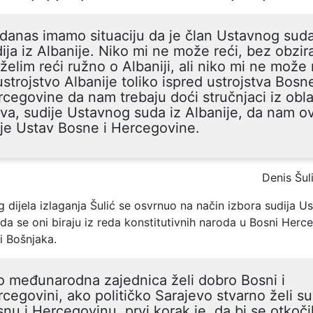
danas imamo situaciju da je član Ustavnog sud
ija iz Albanije. Niko mi ne može reći, bez obzira
želim reći ružno o Albaniji, ali niko mi ne može 
ustrojstvo Albanije toliko ispred ustrojstva Bosne
cegovine da nam trebaju doći stručnjaci iz obla
va, sudije Ustavnog suda iz Albanije, da nam o
je Ustav Bosne i Hercegovine.
Denis Šul
 dijela izlaganja Šulić se osvrnuo na način izbora sudija 
i da se oni biraju iz reda konstitutivnih naroda u Bosni Herc
i Bošnjaka.
 međunarodna zajednica želi dobro Bosni i
cegovini, ako političko Sarajevo stvarno želi s
nu i Hercegovinu, prvi korak je, da bi se otkočil