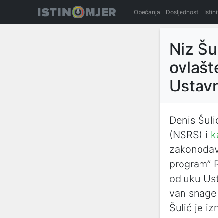
Obećanja
Dosljednost
Istin
Niz Šu
ovlašt
Ustav
Denis Šuli
(NSRS) i
k
zakonodavn
program” R
odluku Us
van snage 
Šulić je i