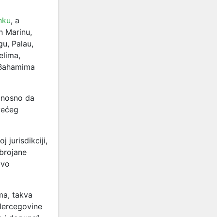
inku
, a
n Marinu,
gu, Palau,
elima,
, Bahamima
odnosno da
većeg
 jurisdikciji,
abrojane
avo
ma, takva
 Hercegovine