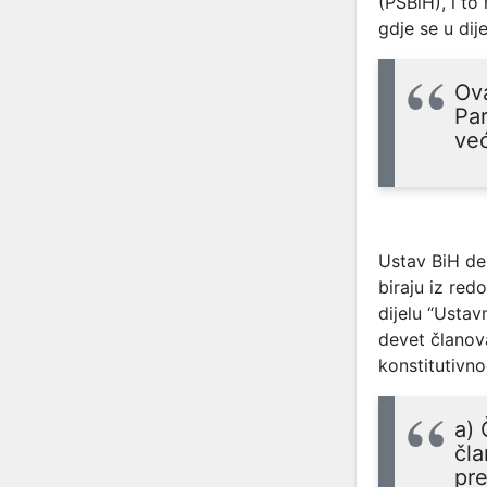
(PSBiH), i to
gdje se u di
Ova
Par
već
Ustav BiH de
biraju iz red
dijelu “Ustav
devet članova
konstitutivno
a) 
čla
pre