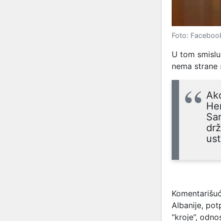
Foto: Facebook
U tom smislu,
nema strane 
Ak
Her
Sar
drž
us
Komentarišući
Albanije, po
“kroje”, odno