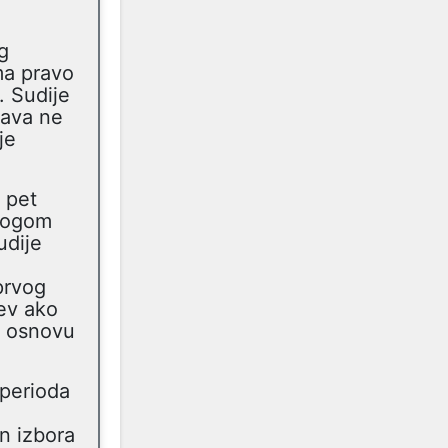
g
ima pravo
. Sudije
rava ne
je
 pet
zlogom
udije
prvog
zev ako
a osnovu
 perioda
n izbora