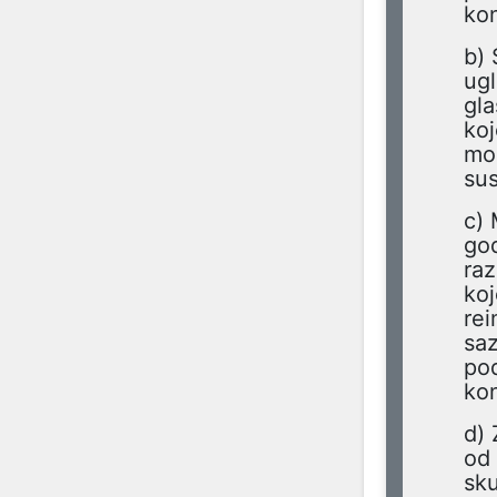
kon
b) 
ugl
gla
koj
mog
su
c) 
god
raz
koj
rei
saz
pod
kon
d) 
od 
sku