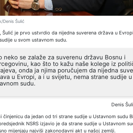
/Denis Šulić
 Šulić je prvo ustvrdio da nijedna suverena država u Evropi 
sudije u svom ustavnom sudu.
o neko se zalaže za suverenu državu Bosnu i
cegovinu, kao što to kažu naše kolege iz polit
ajeva, onda ja njima poručujem da nijedna suv
ava u Evropi, a i u svijetu, nema strane sudije 
tavnom sudu.
Denis Šul
 činjenicu da jedan od tri strane sudije u Ustavnom sudu Bi
tpredsjednik NSRS izjavio je da strane sudije u Ustavnom s
sno mijenjaju najviši zakonodavni akt u našoj zemlji.