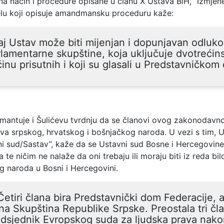
 na način i procedure opisane u članu X Ustava BiH,
“Izmjen
jelu koji opisuje amandmansku proceduru kaže:
j Ustav može biti mijenjan i dopunjavan odluk
lamentarne skupštine, koja uključuje dvotrećin
inu prisutnih i koji su glasali u Predstavničkom
mantuje i Šulićevu tvrdnju da se članovi ovog zakonodavnog
ova srpskog, hrvatskog i bošnjačkog naroda. U vezi s tim, U
ni sud/Sastav”, kaže da se Ustavni sud Bosne i Hercegovine
 te ničim ne nalaže da oni trebaju ili moraju biti iz reda bil
g naroda u Bosni i Hercegovini.
Četiri člana bira Predstavnički dom Federacije, 
na Skupština Republike Srpske. Preostala tri čla
dsjednik Evropskog suda za ljudska prava nak