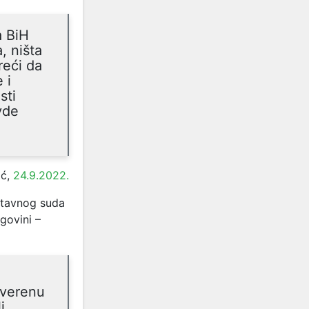
a BiH
, ništa
reći da
 i
sti
vde
ić,
24.9.2022.
Ustavnog suda
egovini –
uverenu
i