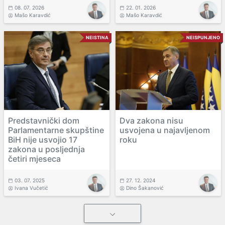
08. 07. 2026
22. 01. 2026
Mašo Karavdić
Mašo Karavdić
NEISTINA
NEISPUNJENO
Predstavnički dom
Dva zakona nisu
Parlamentarne skupštine
usvojena u najavljenom
BiH nije usvojio 17
roku
zakona u posljednja
četiri mjeseca
03. 07. 2025
27. 12. 2024
Ivana Vučetić
Dino Šakanović