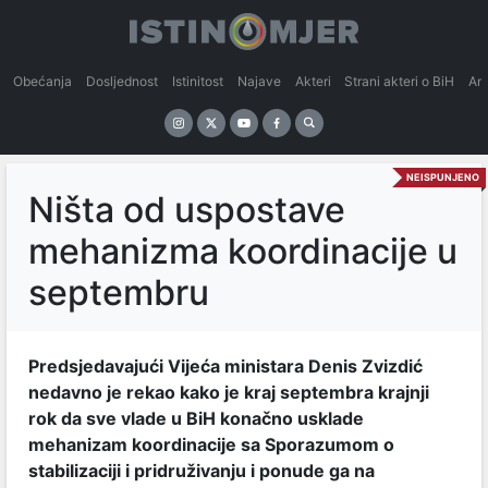
Obećanja
Dosljednost
Istinitost
Najave
Akteri
Strani akteri o BiH
An
NEISPUNJENO
Ništa od uspostave
mehanizma koordinacije u
septembru
Predsjedavajući Vijeća ministara Denis Zvizdić
nedavno je rekao kako je kraj septembra krajnji
rok da sve vlade u BiH konačno usklade
mehanizam koordinacije sa Sporazumom o
stabilizaciji i pridruživanju i ponude ga na