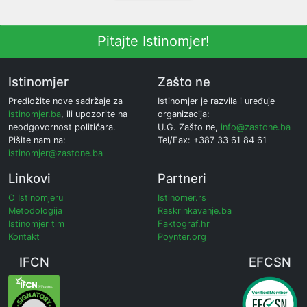
Pitajte Istinomjer!
Istinomjer
Zašto ne
Predložite nove sadržaje za
Istinomjer je razvila i uređuje
istinomjer.ba
, ili upozorite na
organizacija:
neodgovornost političara.
U.G. Zašto ne,
info@zastone.ba
Pišite nam na:
Tel/Fax: +387 33 61 84 61
istinomjer@zastone.ba
Linkovi
Partneri
O Istinomjeru
Istinomer.rs
Metodologija
Raskrinkavanje.ba
Istinomjer tim
Faktograf.hr
Kontakt
Poynter.org
IFCN
EFCSN