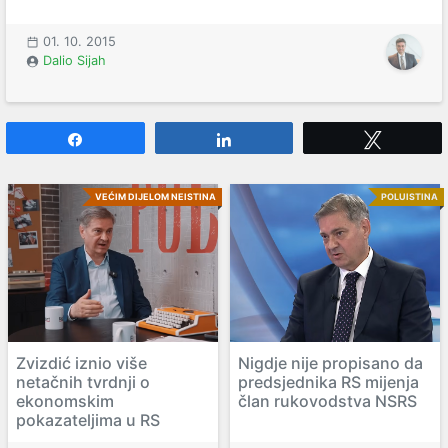
01. 10. 2015
Dalio Sijah
Share
Share
Tweet
VEĆIM DIJELOM NEISTINA
POLUISTINA
Zvizdić iznio više
Nigdje nije propisano da
netačnih tvrdnji o
predsjednika RS mijenja
ekonomskim
član rukovodstva NSRS
pokazateljima u RS