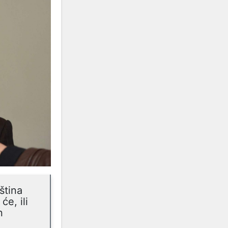
ština
će, ili
n