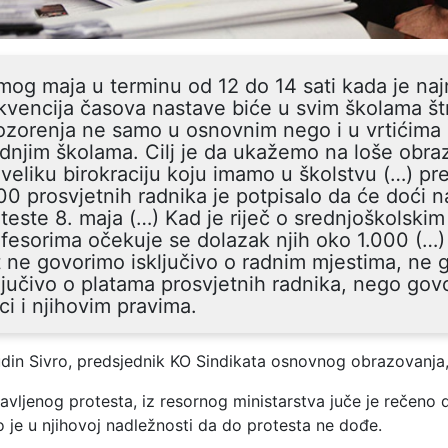
og maja u terminu od 12 do 14 sati kada je na
kvencija časova nastave biće u svim školama št
zorenja ne samo u osnovnim nego i u vrtićima 
dnjim školama. Cilj je da ukažemo na loše obra
veliku birokraciju koju imamo u školstvu (…) pr
00 prosvjetnih radnika je potpisalo da će doći n
teste 8. maja (…) Kad je riječ o srednjoškolskim
fesorima očekuje se dolazak njih oko 1.000 (…)
 ne govorimo isključivo o radnim mjestima, ne 
ljučivo o platama prosvjetnih radnika, nego gov
ci i njihovim pravima.
din Sivro, predsjednik KO Sindikata osnovnog obrazovanja
vljenog protesta, iz resornog ministarstva juče je rečeno 
to je u njihovoj nadležnosti da do protesta ne dođe.