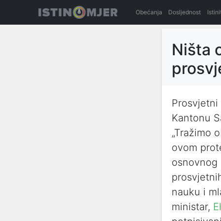
Obećanja
Dosljednost
Istin
Ništa 
prosvj
Prosvjetni
Kantonu S
„Tražimo o
ovom prot
osnovnog i
prosvjetni
nauku i ml
ministar,
E