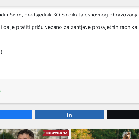
udin Sivro, predsjednik KO Sindikata osnovnog obrazovanja,
 i dalje pratiti priču vezano za zahtjeve prosvjetnih radnika
a)
ć
Share
Share
NEISPUNJENO