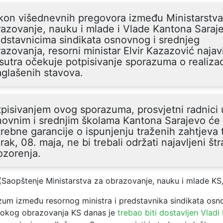
kon višednevnih pregovora između Ministarstva
azovanje, nauku i mlade i Vlade Kantona Saraj
dstavnicima sindikata osnovnog i srednjeg
azovanja, resorni ministar Elvir Kazazović najav
sutra očekuje potpisivanje sporazuma o realizac
glašenih stavova.
pisivanjem ovog sporazuma, prosvjetni radnici 
ovnim i srednjim školama Kantona Sarajevo će 
rebne garancije o ispunjenju traženih zahtjeva 
rak, 08. maja, ne bi trebali održati najavljeni štr
ozorenja.
(Saopštenje Ministarstva za obrazovanje, nauku i mlade KS
zum između resornog ministra i predstavnika sindikata osn
isokog obrazovanja KS danas je
trebao biti dostavljen Vladi