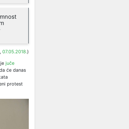
emnost
im
-
,
07.05.2018.
)
 je
juče
 da će danas
kata
eni protest