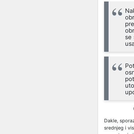
Na
obr
pre
obr
se 
usa
Pot
osn
pot
uto
up
Dakle, spora
srednjeg i v