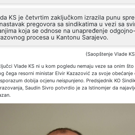
da KS je četvrtim zaključkom izrazila punu spr
nastavak pregovora sa sindikatima u vezi sa sv
anjima koja se odnose na unapređenje odgojno
razovnog procesa u Kantonu Sarajevo.
(Saopštenje Vlade KS
ljučci Vlade KS ni u kom pogledu nemaju veze sa onim što
g čega resorni ministar Elvir Kazazović za svoje obećanje
n sporazum dobija ocjenu
neispunjeno.
Predsjednik KO Sindi
zovanja, Saudin Sivro potvrdio je za Istinomjer da najavlj
azan.