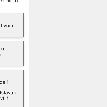
stupiti na
tivnih
u i
h
da i
stava i
vi ih