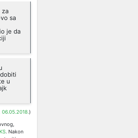
 za
evo sa
io je da
iji
u
dobiti
te u
ajk
,
06.05.2018.
)
ovnog,
 KS
. Nakon