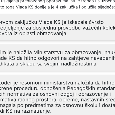
 usvajanja predloženog Sporazuma isti je trebao i službeno 
o toga Vlada KS donijela je 4 zaključka i odlučila sljedeće:
rvom zaključku Vlada KS je iskazala čvrsto
edjeljenje za dosljednu provedbu važećih kolek
vora iz oblasti obrazovanja.
im je naložila Ministarstvu za obrazovanje, nauk
ade KS da hitno odgovori na zahtjeve navedeni
dikata u skladu sa svojim nadležnostima.
ođer je resornom ministarstvu naložila da hitno
krene proceduru donošenja Pedagoških standar
ih normativa za osnovni odgoj i obrazovanje i
mativa radnog prostora, opreme, nastavnih sred
agala po predmetima za osnovnu školu i dosta
di KS na razmatranje.