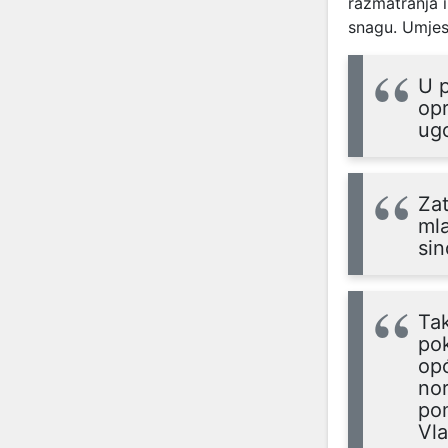
razmatranja i
snagu. Umjest
U p
opr
ugo
Zat
ml
sin
Tak
po
opć
nor
pom
Vla