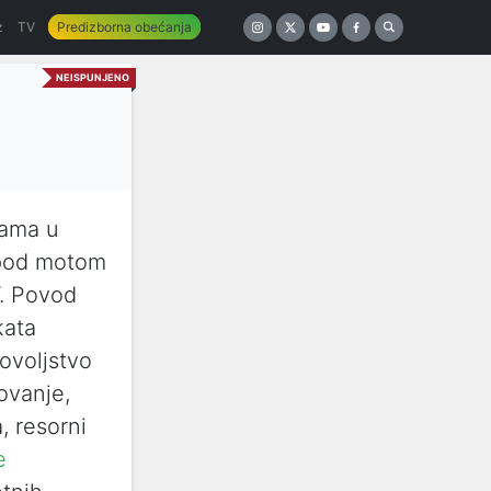
z
TV
Predizborna obećanja
NEISPUNJENO
lama u
 pod motom
“. Povod
kata
ovoljstvo
ovanje,
, resorni
e