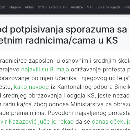
itost
Najave
Akteri
Strani akteri o BiH
Analize
NAI
Lokalne vijesti
Kvi
od potpisivanja sporazuma sa
etnim radnicima/cama u KS
 radnici/ce zaposleni u osnovnim i srednjim ško
arajevo
najavili su 8. maja
održavanje protesta
brazovanje po mjeri učenika i njegovog učitelja
estu,
kako navode
iz Kantonalnog odbora Sindi
 srednjeg obrazovanja i odgoja KS, jeste nezad
h radnika/ca zbog odnosa Ministarstva za obraz
ade prema njima. Povodom najavljenog protesta
lvir Kazazović juče je rekao
da se
danas očekuj