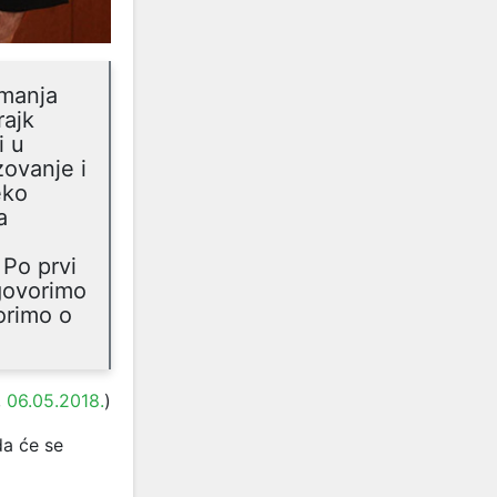
jmanja
rajk
i u
zovanje i
eko
a
 Po prvi
govorimo
orimo o
,
06.05.2018.
)
da će se