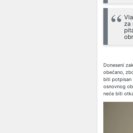
Vla
za 
pit
ob
Doneseni zak
obećano, zbo
biti potpisa
osnovnog obra
neće biti otk