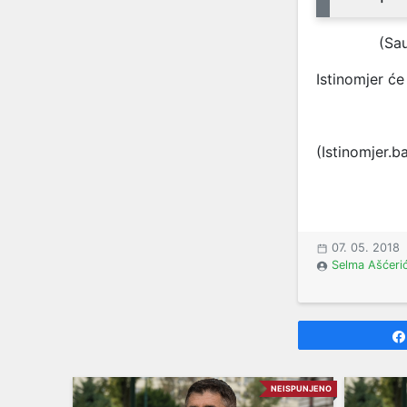
(Sa
Istinomjer će
(Istinomjer.b
07. 05. 2018
Selma Ašćeri
NEISPUNJENO