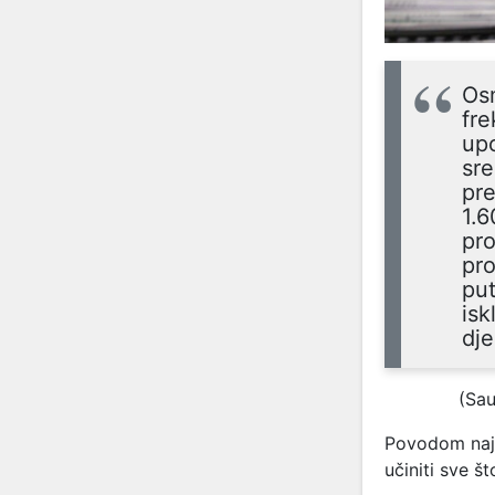
Osm
fre
upo
sre
pre
1.6
pro
pro
put
isk
dje
(Sau
Povodom naja
učiniti sve š