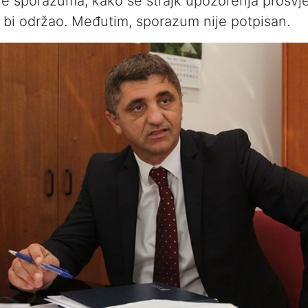
je sporazuma, kako se štrajk upozorenja prosvj
 bi održao. Međutim, sporazum nije potpisan.