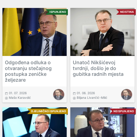
ISPUNJENO
NEISTINA
Odgođena odluka o
Unatoč Nikšićevoj
otvaranju stečajnog
tvrdnji, došlo je do
postupka zeničke
gubitka radnih mjesta
željezare
01. 07. 2026
01. 06. 2026
Mašo Karavdić
Biljana Livančić-Milić
DJELIMIČNO ISPUNJENO
NEISPUNJENO