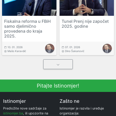
Fiskalna reforma u FBiH
Tunel Prenj nije započet
samo djelimično
2025. godine
provedena do kraja
2025.
10. 01. 2026
07. 01. 2026
Mašo Karavdić
Dino Šakanović
Pitajte Istinomjer!
Istinomjer
Zašto ne
Predložite nove sadržaje za
Istinomjer je razvila i uređuje
istinomjer.ba
, ili upozorite na
organizacija: