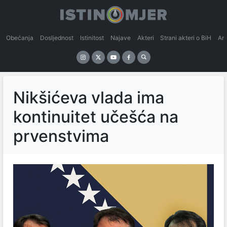
Obećanja
Dosljednost
Istinitost
Najave
Akteri
Strani akteri o BiH
An
Nikšićeva vlada ima
kontinuitet učešća na
prvenstvima