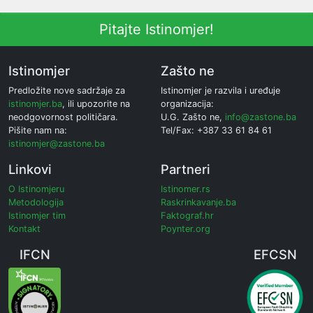
Pitajte Istinomjer!
Istinomjer
Zašto ne
Predložite nove sadržaje za
Istinomjer je razvila i uređuje
istinomjer.ba
, ili upozorite na
organizacija:
neodgovornost političara.
U.G. Zašto ne,
info@zastone.ba
Pišite nam na:
Tel/Fax: +387 33 61 84 61
istinomjer@zastone.ba
Linkovi
Partneri
O Istinomjeru
Istinomer.rs
Metodologija
Raskrinkavanje.ba
Istinomjer tim
Faktograf.hr
Kontakt
Poynter.org
IFCN
EFCSN