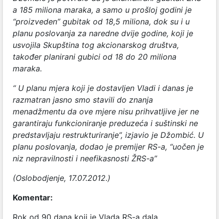
a 185 miliona maraka, a samo u prošloj godini je
“proizveden” gubitak od 18,5 miliona, dok su i u
planu poslovanja za naredne dvije godine, koji je
usvojila Skupština tog akcionarskog društva,
također planirani gubici od 18 do 20 miliona
maraka.
“ U planu mjera koji je dostavljen Vladi i danas je
razmatran jasno smo stavili do znanja
menadžmentu da ove mjere nisu prihvatljive jer ne
garantiraju funkcioniranje preduzeća i suštinski ne
predstavljaju restrukturiranje”, izjavio je Džombić. U
planu poslovanja, dodao je premijer RS-a, “uočen je
niz nepravilnosti i neefikasnosti ŽRS-a”
(Oslobodjenje, 17.07.2012.)
Komentar:
Rok od 90 dana koji je Vlada RS-a dala