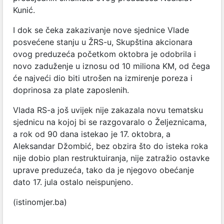
Kunić.
I dok se čeka zakazivanje nove sjednice Vlade
posvećene stanju u ŽRS-u, Skupština akcionara
ovog preduzeća početkom oktobra je odobrila i
novo zaduženje u iznosu od 10 miliona KM, od čega
će najveći dio biti utrošen na izmirenje poreza i
doprinosa za plate zaposlenih.
Vlada RS-a još uvijek nije zakazala novu tematsku
sjednicu na kojoj bi se razgovaralo o Željeznicama,
a rok od 90 dana istekao je 17. oktobra, a
Aleksandar Džombić, bez obzira što do isteka roka
nije dobio plan restruktuiranja, nije zatražio ostavke
uprave preduzeća, tako da je njegovo obećanje
dato 17. jula ostalo neispunjeno.
(istinomjer.ba)