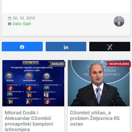
30. 10. 2012
Dalio Sijah
Share
Share
Tweet
ANALIZE
NEISPUNJENO
Milorad Dodik i
Džombić otišao, a
Aleksandar Džombić
problem Željeznica RS
prvoaprilski šampioni
ostao
Istinomjera