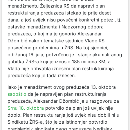
menadžmentu Željeznica RS da napravi plan
restruktuiranja preduzeća istekao je prije deset
dana, a još uvijek nisu povučeni konkretni potezi, tj.
ostavke menadžmenta i Nadzornog odbora
preduzeća, o kojima je govorio Aleksandar
Džombić nakon tematske sjednice Vlade RS
posvećene problemima u ŽRS. Na toj sjednici,
održanoj 16. jula, potvrđeno je i stanje akumuliranog
gubitka ŽRS-a koji je iznosio 185 miliona KM, a
Vlada nije prihvatila izneseni plan restruktuiranja
preduzeća koji je tada iznesen.
Iako je menadžment ovog preduzeća 13. oktobra
saopštio
da je napravljen plan restruktuiranja
preduzeća, Aleksandar Džombić je u razgovoru za
Srnu 18. oktobra
potvrdio da plan još uvijek nije
dobio. Plan restruktuiranja još uvjek nisu dobili ni u
Sindikatu ŽRS-a, što je za Istinomjer potvrdio
predsjednik sindikata ovog preduzeća Nedislav