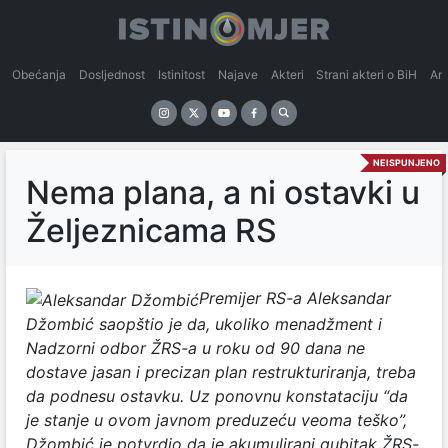
Obećanja
Dosljednost
Istinitost
Najave
Akteri
Strani akteri o BiH
An
NEISPUNJENO
Nema plana, a ni ostavki u
Željeznicama RS
Premijer RS-a Aleksandar
Džombić saopštio je da, ukoliko menadžment i
Nadzorni odbor ŽRS-a u roku od 90 dana ne
dostave jasan i precizan plan restrukturiranja, treba
da podnesu ostavku. Uz ponovnu konstataciju “da
je stanje u ovom javnom preduzeću veoma teško”,
Džombić je potvrdio da je akumulirani gubitak ŽRS-