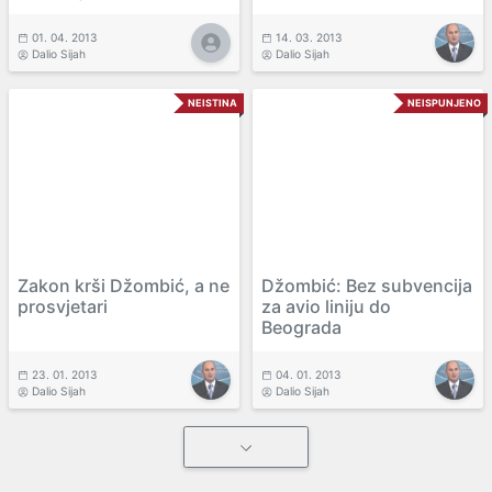
01. 04. 2013
14. 03. 2013
Dalio Sijah
Dalio Sijah
NEISTINA
NEISPUNJENO
Zakon krši Džombić, a ne
Džombić: Bez subvencija
prosvjetari
za avio liniju do
Beograda
23. 01. 2013
04. 01. 2013
Dalio Sijah
Dalio Sijah