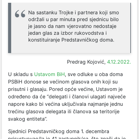
Na sastanku Trojke i partnera koji smo
održali u par minuta pred sjednicu bilo
je jasno da nam vjerovatno nedostaje
jedan glas za izbor rukovodstva i
konstituiranje Predstavničkog doma.
Predrag Kojović,
4.12.2022.
U skladu s
Ustavom BiH
, sve odluke u oba doma
PSBiH donose se većinom glasova onih koji su
prisutni i glasaju. Pored opće većine, Ustavom je
određeno da će “delegati i članovi ulagati najveće
napore kako bi većina uključivala najmanje jednu
trećinu glasova delegata ili članova sa teritorije
svakog entiteta”.
Sjednici Predstavničkog doma 1. decembra
prisustvovao/la je 41 zastupnik/ca, što znači da je