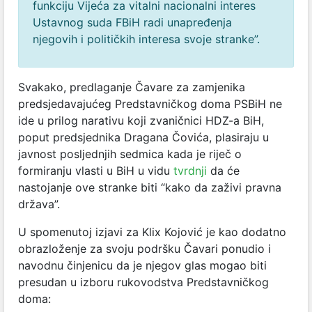
funkciju Vijeća za vitalni nacionalni interes
Ustavnog suda FBiH radi unapređenja
njegovih i političkih interesa svoje stranke”.
Svakako, predlaganje Čavare za zamjenika
predsjedavajućeg Predstavničkog doma PSBiH ne
ide u prilog narativu koji zvaničnici HDZ-a BiH,
poput predsjednika Dragana Čovića, plasiraju u
javnost posljednjih sedmica kada je riječ o
formiranju vlasti u BiH u vidu
tvrdnji
da će
nastojanje ove stranke biti “kako da zaživi pravna
država”.
U spomenutoj izjavi za Klix Kojović je kao dodatno
obrazloženje za svoju podršku Čavari ponudio i
navodnu činjenicu da je njegov glas mogao biti
presudan u izboru rukovodstva Predstavničkog
doma: