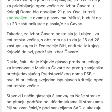
za pridobijanje opće većine za izbor Čavare u
Kolegij Doma bio dovoljan 21 glas. Ovaj kriterij
zadovoljen je
dvama glasovima “viška”, budući da
su 23 zastupnika/ce glasala/e za Čavaru.
Također, za izbor Čavare postojala je i ubjedljiva
entitetska većina, s obzirom na to da je 16 od 28
zastupnika/ca iz Federacije BiH, entiteta iz kojeg
Kojović dolazi, podržalo izbor Čavare.
Dakle, čak i da je Kojović glasao protiv prijedloga
za imenovanje Marinka Čavare za prvog zamjenika
predsjedavajućeg Predstavničkog doma PSBiH,
ovaj bi prijedlog svejedno ispunjavao kriterije opće i
entitetske većine.
Stavovi i način glasanja članova/ica Naše stranke
po pitanju podrške političarima/kama ili strankama
čiji su zvaničnici/e pod sankcijama SAD-a ukazuju