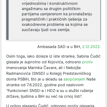
vrijednostima i konstruktivnom
angažmanu sa drugim političkim
partijama usmjerenom ka pronalaženju
pragmatičnih i praktičnih rješenja za
svakodnevne probleme sa kojima se
suočavaju ljudi ove zemlje.
Ambasada SAD-a u BiH,
2.12.2022.
Osim toga, iako dolaze iz iste stranke, Sabina Ćudić
glasala je suprotno od Kojovića, odnosno
protiv
imenovanja Marinka Čavare, ali i Nebojše
Radmanovića (SNSD) u Kolegij Predstavničkog
doma PSBiH, što je u skladu sa
saopćenjem
Naše
stranke od 7.6.2022. godine pod naslovom
“Funkcioneri SNSD-a i HDZ-a su u službi rušenja
države, ljudima u BiH su već na crnoj listi”.
U prilog glasanju Ćudić, odnosno protiv glasanja