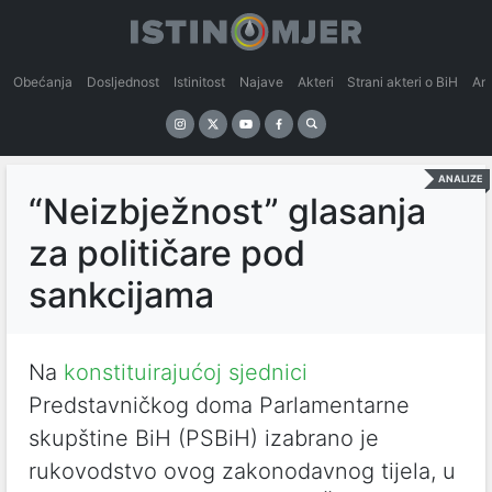
Obećanja
Dosljednost
Istinitost
Najave
Akteri
Strani akteri o BiH
An
ANALIZE
“Neizbježnost” glasanja
za političare pod
sankcijama
Na
konstituirajućoj sjednici
Predstavničkog doma Parlamentarne
skupštine BiH (PSBiH) izabrano je
rukovodstvo ovog zakonodavnog tijela, u