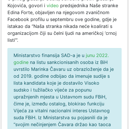
Kojovića, govori i
video
predsjednika Naše stranke
Edina Forte, objavljen na njegovom zvaničnom
Facebook profilu u septembru ove godine, gdje je
istakao da “Naša stranka nikada neće koalirati s
organizacijom čiji su čelni ljudi na američkoj ‘crnoj
listi’”.
Ministarstvo finansija SAD-a je u
junu 2022.
godine
na listu sankcionisanih osoba iz BiH
uvrstilo Marinka Čavaru uz obrazloženje da je
od 2019. godine odbijao da imenuje sudije s
lista kandidata koje je dostavilo Visoko
sudsko i tužilačko vijeće za popunu
upražnjenih mjesta u Ustavnom sudu FBiH,
čime je, između ostalog, blokirao funkciju
Vijeća za vitalni nacionalni interes Ustavnog
suda FBiH. Iz Ministarstva su pojasnili da je
“svojim nečinjenjem Čavara držao kao taoca