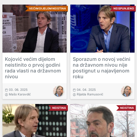
VEĆIM DIJELOM NEISTINA
NEISPUNJENO
Kojović većim dijelom
Sporazum o novoj većini
neistinito o prvoj godini
na državnom nivou nije
rada vlasti na državnom
postignut u najavljenom
nivou
roku
03. 06. 2025
04. 04. 2025
Mašo Karavdić
Rijalda Ramusović
NEISTINA
NEISTINA