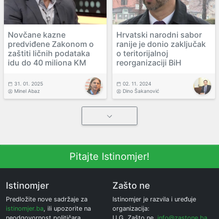
Novčane kazne
Hrvatski narodni sabor
predviđene Zakonom o
ranije je donio zaključak
zaštiti ličnih podataka
o teritorijalnoj
idu do 40 miliona KM
reorganizaciji BiH
31. 01. 2025
02. 11. 2024
Minel Abaz
Dino Šakanović
Pitajte Istinomjer!
Istinomjer
Zašto ne
Predložite nove sadržaje za
Istinomjer je razvila i uređuje
istinomjer.ba
, ili upozorite na
organizacija:
neodgovornost političara.
U.G. Zašto ne,
info@zastone.ba