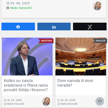
03. 06. 2025
Mašo Karavdić
Share
Share
Tweet
NEISTINA
ANALIZE
Koliko su zaista
Dom naroda ili dom
sredstava iz Plana rasta
nerada?
povukli Srbija i Kosovo?
16. 03. 2026
05. 03. 2026
Mašo Karavdić
Mašo Karavdić