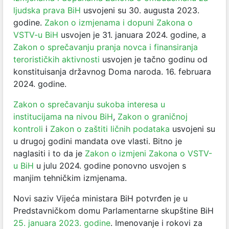
ljudska prava BiH
usvojeni su 30. augusta 2023.
godine.
Zakon o izmjenama i dopuni Zakona o
VSTV-u BiH
usvojen je 31. januara 2024. godine, a
Zakon o sprečavanju pranja novca i finansiranja
terorističkih aktivnosti
usvojen je tačno godinu od
konstituisanja državnog Doma naroda. 16. februara
2024. godine.
Zakon o sprečavanju sukoba interesa u
institucijama na nivou BiH
,
Zakon o graničnoj
kontroli
i
Zakon o zaštiti ličnih podataka
usvojeni su
u drugoj godini mandata ove vlasti. Bitno je
naglasiti i to da je
Zakon o izmjeni Zakona o VSTV-
u BiH
u julu 2024. godine ponovno usvojen s
manjim tehničkim izmjenama.
Novi saziv Vijeća ministara BiH potvrđen je u
Predstavničkom domu Parlamentarne skupštine BiH
25. januara 2023. godine
. Imenovanje i rokovi za