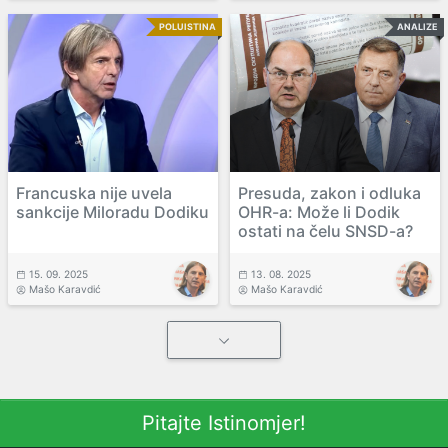
POLUISTINA
ANALIZE
Francuska nije uvela
Presuda, zakon i odluka
sankcije Miloradu Dodiku
OHR-a: Može li Dodik
ostati na čelu SNSD-a?
15. 09. 2025
13. 08. 2025
Mašo Karavdić
Mašo Karavdić
Pitajte Istinomjer!