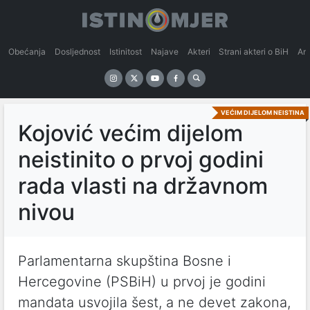
Obećanja
Dosljednost
Istinitost
Najave
Akteri
Strani akteri o BiH
An
VEĆIM DIJELOM NEISTINA
Kojović većim dijelom
neistinito o prvoj godini
rada vlasti na državnom
nivou
Parlamentarna skupština Bosne i
Hercegovine (PSBiH) u prvoj je godini
mandata usvojila šest, a ne devet zakona,