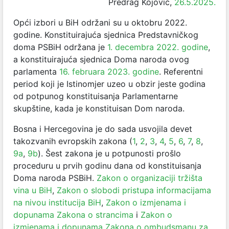
Predrag Kojović,
26.5.2025.
Opći izbori u BiH održani su u oktobru 2022.
godine. Konstituirajuća sjednica Predstavničkog
doma PSBiH održana je
1. decembra 2022. godine
,
a konstituirajuća sjednica Doma naroda ovog
parlamenta
16. februara 2023. godine
. Referentni
period koji je Istinomjer uzeo u obzir jeste godina
od potpunog konstituisanja Parlamentarne
skupštine, kada je konstituisan Dom naroda.
Bosna i Hercegovina je do sada usvojila devet
takozvanih evropskih zakona (
1
,
2
,
3
,
4
,
5
,
6
,
7
,
8
,
9a
,
9b
). Šest zakona je u potpunosti prošlo
proceduru u prvih godinu dana od konstituisanja
Doma naroda PSBiH.
Zakon o organizaciji tržišta
vina u BiH
,
Zakon o slobodi pristupa informacijama
na nivou institucija BiH
,
Zakon o izmjenama i
dopunama Zakona o strancima
i
Zakon o
izmjenama i dopunama Zakona o ombudsmanu za