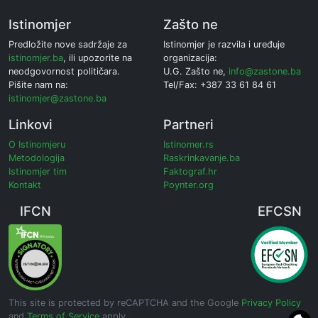
Istinomjer
Zašto ne
Predložite nove sadržaje za
Istinomjer je razvila i uređuje
istinomjer.ba
, ili upozorite na
organizacija:
neodgovornost političara.
U.G. Zašto ne,
info@zastone.ba
Pišite nam na:
Tel/Fax: +387 33 61 84 61
istinomjer@zastone.ba
Linkovi
Partneri
O Istinomjeru
Istinomer.rs
Metodologija
Raskrinkavanje.ba
Istinomjer tim
Faktograf.hr
Kontakt
Poynter.org
IFCN
EFCSN
This site is protected by reCAPTCHA and the Google
Privacy Policy
and
Terms of Service
apply.