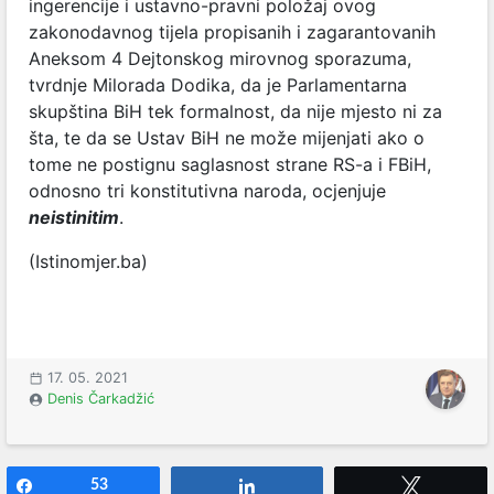
ingerencije i ustavno-pravni položaj ovog
zakonodavnog tijela propisanih i zagarantovanih
Aneksom 4 Dejtonskog mirovnog sporazuma,
tvrdnje Milorada Dodika, da je Parlamentarna
skupština BiH tek formalnost, da nije mjesto ni za
šta, te da se Ustav BiH ne može mijenjati ako o
tome ne postignu saglasnost strane RS-a i FBiH,
odnosno tri konstitutivna naroda, ocjenjuje
neistinitim
.
(Istinomjer.ba)
17. 05. 2021
Denis Čarkadžić
Share
53
Share
Tweet