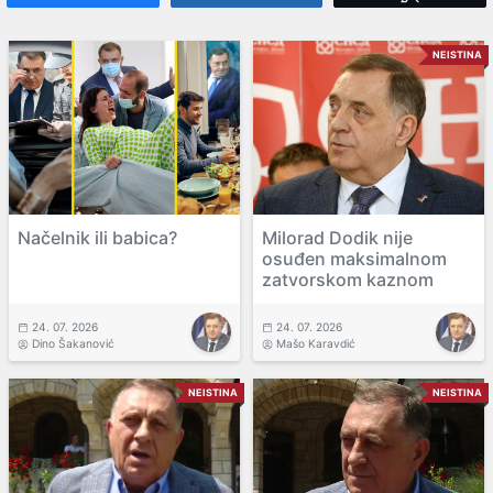
NEISTINA
Načelnik ili babica?
Milorad Dodik nije
osuđen maksimalnom
zatvorskom kaznom
24. 07. 2026
24. 07. 2026
Dino Šakanović
Mašo Karavdić
NEISTINA
NEISTINA