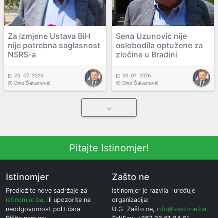
Za izmjene Ustava BiH
Sena Uzunović nije
nije potrebna saglasnost
oslobodila optužene za
NSRS-a
zločine u Bradini
23. 07. 2026
20. 07. 2026
Dino Šakanović
Dino Šakanović
Pitajte Istinomjer!
Istinomjer
Zašto ne
Predložite nove sadržaje za
Istinomjer je razvila i uređuje
istinomjer.ba
, ili upozorite na
organizacija:
neodgovornost političara.
U.G. Zašto ne,
info@zastone.ba