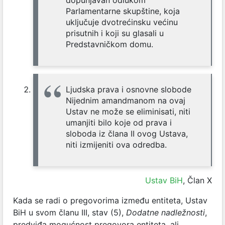
dopunjavan odlukom
Parlamentarne skupštine, koja
uključuje dvotrećinsku većinu
prisutnih i koji su glasali u
Predstavničkom domu.
Ljudska prava i osnovne slobode
Nijednim amandmanom na ovaj
Ustav ne može se eliminisati, niti
umanjiti bilo koje od prava i
sloboda iz člana II ovog Ustava,
niti izmijeniti ova odredba.
Ustav BiH
, Član X
Kada se radi o pregovorima između entiteta, Ustav
BiH u svom članu III, stav (5),
Dodatne nadležnosti
,
predviđa mogućnost pregovora entiteta, ali