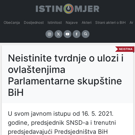
Obećanja
Dosljednost
Istinitost
Najave
Akteri
Strani akteri o BiH
An
NEISTINA
Neistinite tvrdnje o ulozi i
ovlaštenjima
Parlamentarne skupštine
BiH
U svom javnom istupu od 16. 5. 2021.
godine, predsjednik SNSD-a i trenutni
predsjedavajući Predsjedništva BiH