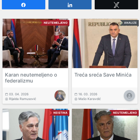
Share
Share
Tweet
NEUTEMELJENO
ANALIZE
Karan neutemeljeno o
Treća sreća Save Minića
federalizmu
03. 04. 2026
16. 03. 2026
Rijalda Ramusović
Mašo Karavdić
NEISTINA
NEUTEMELJENO