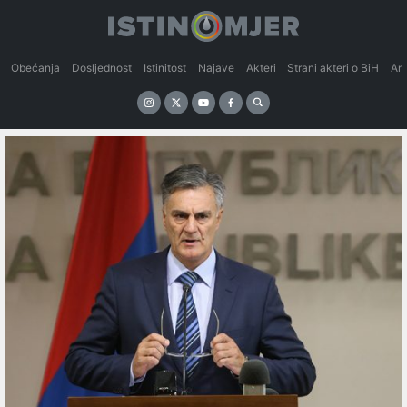
Obećanja
Dosljednost
Istinitost
Najave
Akteri
Strani akteri o BiH
An