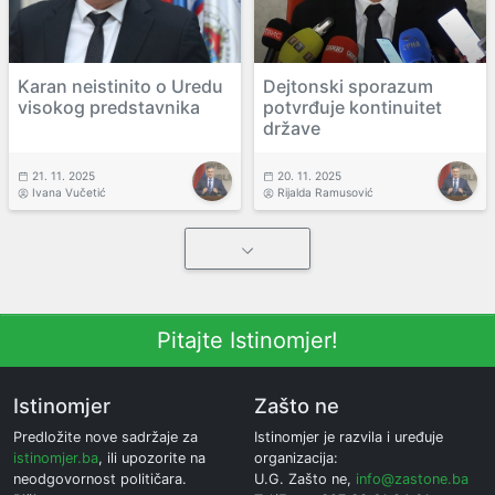
Karan neistinito o Uredu
Dejtonski sporazum
visokog predstavnika
potvrđuje kontinuitet
države
21. 11. 2025
20. 11. 2025
Ivana Vučetić
Rijalda Ramusović
Pitajte Istinomjer!
Istinomjer
Zašto ne
Predložite nove sadržaje za
Istinomjer je razvila i uređuje
istinomjer.ba
, ili upozorite na
organizacija:
neodgovornost političara.
U.G. Zašto ne,
info@zastone.ba