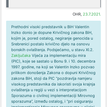
OHR,
23.7.2021.
Prethodni visoki predstavnik u BiH Valentin
Inzko donio je dopune Krivičnog zakona BiH,
kojim je, pored ostalog, negiranje genocida u
Srebrenici postalo krivično djelo na osnovu
bonskih ovlaštenja. Podsjećamo, u stavu XI.2.
Zaključaka
Vijeća za implementaciju mira
(PIC), koje se sastalo u Bonu 9. i 10. decembra
1997. godine, na koji se Valentin Inzko pozvao
prilikom donošenja Zakona o dopuni Krivičnog
zakona BiH, stoji da PIC “pozdravlja namjeru
visokog predstavnika da iskoristi svoja krajnja
ovlaštenja u regiji u vezi s interpretacijom
Sporazuma o civilnoj implementaciji Mirovnog
sporazuma”, između ostalog, i “pri osiguranju
implementiranja Mirovnog sporazuma u cijeloj