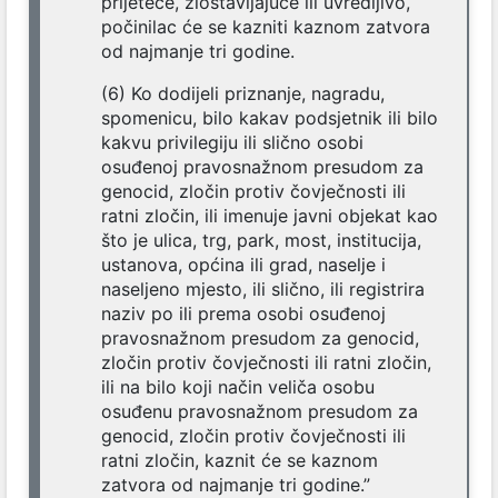
prijeteće, zlostavljajuće ili uvredljivo,
počinilac će se kazniti kaznom zatvora
od najmanje tri godine.
(6) Ko dodijeli priznanje, nagradu,
spomenicu, bilo kakav podsjetnik ili bilo
kakvu privilegiju ili slično osobi
osuđenoj pravosnažnom presudom za
genocid, zločin protiv čovječnosti ili
ratni zločin, ili imenuje javni objekat kao
što je ulica, trg, park, most, institucija,
ustanova, općina ili grad, naselje i
naseljeno mjesto, ili slično, ili registrira
naziv po ili prema osobi osuđenoj
pravosnažnom presudom za genocid,
zločin protiv čovječnosti ili ratni zločin,
ili na bilo koji način veliča osobu
osuđenu pravosnažnom presudom za
genocid, zločin protiv čovječnosti ili
ratni zločin, kaznit će se kaznom
zatvora od najmanje tri godine.”