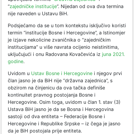
“
zajedničke institucije
”. Nijedan od ova dva termina
nije naveden u Ustavu BiH.
Podsjećamo da se u tom kontekstu isključivo koristi
termin “institucije Bosne i Hercegovine”, a Istinomjer
je izjave nekolicine zvaničnika o “zajedničkim
institucijama” u više navrata ocijenio neistinitima,
uključujući i onu Radovana Kovačevića iz
juna 2021.
godine
.
Uvidom u
Ustav Bosne i Hercegovine
i njegov prvi
član jasno je da BiH nije “državna zajednica”, s
obzirom na činjenicu da ova tačka definiše
kontinuitet pravnog postojanja Bosne i
Hercegovine. Osim toga, uvidom u član 1. stav (3)
Ustava BiH jasno je da se Bosna i Hercegovina
sastoji od dva entiteta – Federacije Bosne i
Hercegovine i Republike Srpske – iz čega je jasno
da je BiH postojala prije entiteta.