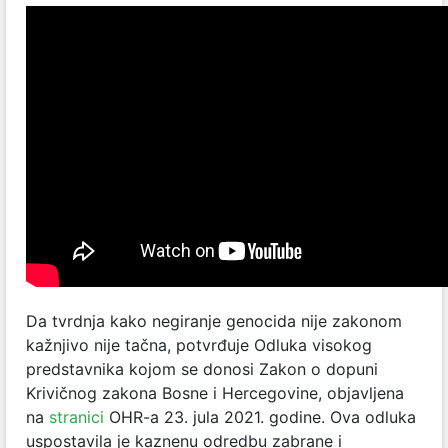
Da tvrdnja kako negiranje genocida nije zakonom
kažnjivo nije tačna, potvrđuje Odluka visokog
predstavnika kojom se donosi Zakon o dopuni
Krivičnog zakona Bosne i Hercegovine, objavljena
na
stranici
OHR-a 23. jula 2021. godine. Ova odluka
uspostavila je kaznenu odredbu zabrane i