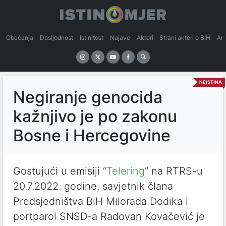
Obećanja
Dosljednost
Istinitost
Najave
Akteri
Strani akteri o BiH
An
NEISTINA
Negiranje genocida
kažnjivo je po zakonu
Bosne i Hercegovine
Gostujući u emisiji “
Telering
” na RTRS-u
20.7.2022. godine, savjetnik člana
Predsjedništva BiH Milorada Dodika i
portparol SNSD-a Radovan Kovačević je