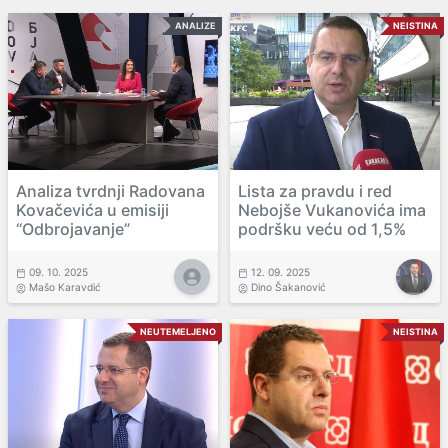
ANALIZE
NEISTINA
Analiza tvrdnji Radovana
Lista za pravdu i red
Kovačevića u emisiji
Nebojše Vukanovića ima
“Odbrojavanje”
podršku veću od 1,5%
09. 10. 2025
12. 09. 2025
Mašo Karavdić
Dino Šakanović
NEUTEMELJENO
NEISTINA