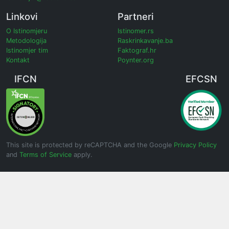
Linkovi
Partneri
O Istinomjeru
Istinomer.rs
Metodologija
Raskrinkavanje.ba
Istinomjer tim
Faktograf.hr
Kontakt
Poynter.org
IFCN
EFCSN
This site is protected by reCAPTCHA and the Google
Privacy Policy
and
Terms of Service
apply.