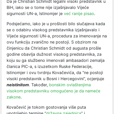
Da je Christian Schmidt legalni visoki predstavnik u
BiH, iako se o tome nije izjašnjavalo Vijeće
sigurnosti UN-a, Istinomjer je
već ranije pisao
.
Podsjećamo, iako je u prošlosti bilo slučajeva kada
se o odabiru visokog predstavnika izjašnjavalo i
Vijeće sigurnosti UN-a, procedura za imenovanje na
ovu funkciju zvanično ne postoji. S obzirom na
činjenicu da Christian Schmidt od augusta prošle
godine obavlja dužnost visokog predstavnika, za
koju su ga službeno imenovali ambasadori zemalja
članica PIC-a, s izuzetkom Ruske Federacije,
Istinomjer i ovu tvrdnju Kovačevića, da “ne postoji
visoki predstavnik u Bosni i Hercegovini”, ocjenjuje
neistinitom
. Također,
bonskim ovlaštenjima
visokom predstavniku omogućeno je da nameće
zakone
.
Kovačević je tokom gostovanja više puta
upotrijebio termine “
državna zajednica
” i