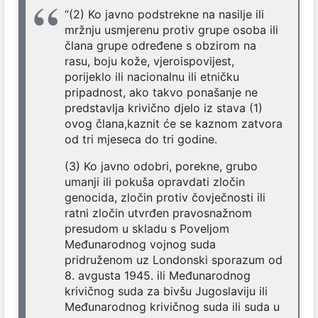
“(2) Ko javno podstrekne na nasilje ili
mržnju usmjerenu protiv grupe osoba ili
člana grupe određene s obzirom na
rasu, boju kože, vjeroispovijest,
porijeklo ili nacionalnu ili etničku
pripadnost, ako takvo ponašanje ne
predstavlja krivično djelo iz stava (1)
ovog člana,kaznit će se kaznom zatvora
od tri mjeseca do tri godine.
(3) Ko javno odobri, porekne, grubo
umanji ili pokuša opravdati zločin
genocida, zločin protiv čovječnosti ili
ratni zločin utvrđen pravosnažnom
presudom u skladu s Poveljom
Međunarodnog vojnog suda
pridruženom uz Londonski sporazum od
8. avgusta 1945. ili Međunarodnog
krivičnog suda za bivšu Jugoslaviju ili
Međunarodnog krivičnog suda ili suda u