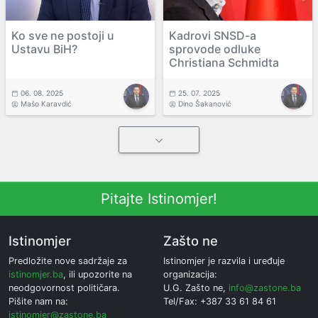
Ko sve ne postoji u
Kadrovi SNSD-a
Ustavu BiH?
sprovode odluke
Christiana Schmidta
06. 08. 2025
25. 07. 2025
Mašo Karavdić
Dino Šakanović
Pitajte Istinomjer!
Istinomjer
Zašto ne
Predložite nove sadržaje za
Istinomjer je razvila i uređuje
istinomjer.ba
, ili upozorite na
organizacija:
neodgovornost političara.
U.G. Zašto ne,
info@zastone.ba
Pišite nam na:
Tel/Fax: +387 33 61 84 61
istinomjer@zastone.ba