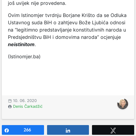
još uvijek nije provedena.
Ovim Istinomjer tvrdnju Borjane Krišto da se Odluka
Ustavnog suda BiH o zahtjevu Bože Ljubića odnosi
na “legitimno predstavljanje konstitutivnih naroda u
Predsjedništvu BiH i domovima naroda” ocjenjuje
neistinitom
.
(Istinomjer.ba)
10. 06. 2020
Denis Čarkadžić
Share
266
Share
Tweet