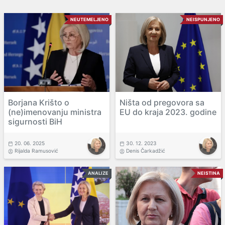
NEUTEMELJENO
NEISPUNJENO
Borjana Krišto o
Ništa od pregovora sa
(ne)imenovanju ministra
EU do kraja 2023. godine
sigurnosti BiH
20. 06. 2025
30. 12. 2023
Rijalda Ramusović
Denis Čarkadžić
ANALIZE
NEISTINA