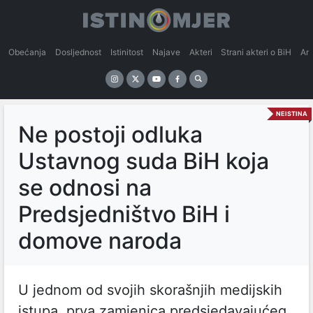
Obećanja
Dosljednost
Istinitost
Najave
Akteri
Strani akteri o BiH
An
NEISTINA
Ne postoji odluka
Ustavnog suda BiH koja
se odnosi na
Predsjedništvo BiH i
domove naroda
U jednom od svojih skorašnjih medijskih
istupa, prva zamjenica predsjedavajućeg