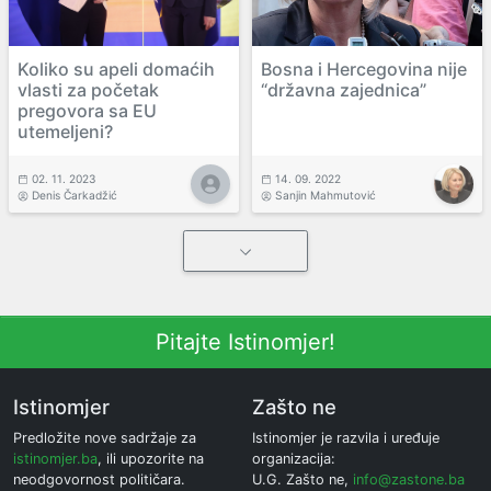
Koliko su apeli domaćih
Bosna i Hercegovina nije
vlasti za početak
“državna zajednica”
pregovora sa EU
utemeljeni?
02. 11. 2023
14. 09. 2022
Denis Čarkadžić
Sanjin Mahmutović
Pitajte Istinomjer!
Istinomjer
Zašto ne
Predložite nove sadržaje za
Istinomjer je razvila i uređuje
istinomjer.ba
, ili upozorite na
organizacija:
neodgovornost političara.
U.G. Zašto ne,
info@zastone.ba