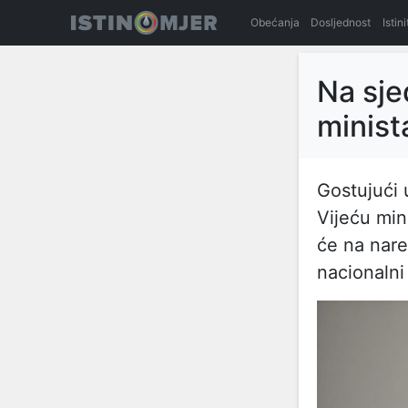
Obećanja
Dosljednost
Istin
Na sje
minist
Gostujući 
Vijeću min
će na nare
nacionalni