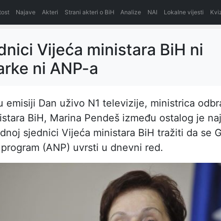
itost
Najave
Akteri
Strani akteri o BiH
Analize
NAI
Lokalne vijesti
Kvi
dnici Vijeća ministara BiH ni
arke ni ANP-a
u emisiji Dan uživo N1 televizije, ministrica odb
istara BiH, Marina Pendeš između ostalog je naj
dnoj sjednici Vijeća ministara BiH tražiti da se G
 program (ANP) uvrsti u dnevni red.