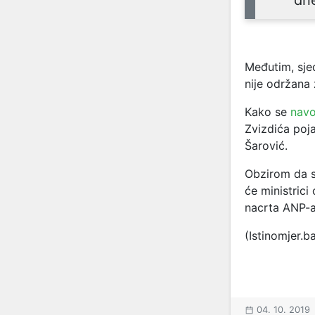
Međutim, sjed
nije održana
Kako se
navo
Zvizdića poja
Šarović.
Obzirom da se
će ministrici
nacrta ANP-a
(Istinomjer.b
04. 10. 2019