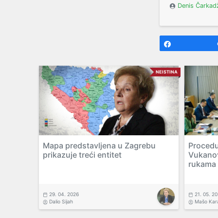
Denis Čarkad
Share
NEISTINA
Mapa predstavljena u Zagrebu
Procedu
prikazuje treći entitet
Vukanov
rukama 
29. 04. 2026
21. 05. 2
Dalio Sijah
Mašo Kar