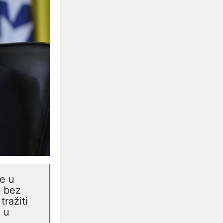
je u
a bez
tražiti
i u