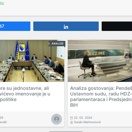
žić
67
Share
ANALIZE
re su jednostavne, ali
Analiza gostovanja: Pendeš
ićevo imenovanje je u
Ustavnom sudu, radu HDZ-
politike
parlamentaraca i Predsjedn
BiH
025
22. 03. 2024
avdić
Sanjin Mahmutović