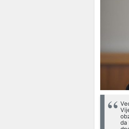
Već
Vij
obz
da 
dne