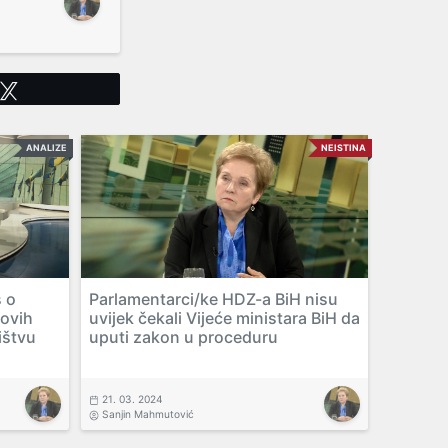
Tweet
ANALIZE
NEISTINA
 o
Parlamentarci/ke HDZ-a BiH nisu
ovih
uvijek čekali Vijeće ministara BiH da
ištvu
uputi zakon u proceduru
21. 03. 2024
Sanjin Mahmutović