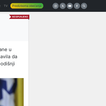
z
TV
Predizborna obećanja
NEISPUNJENO
rane u
avila da
odišnji