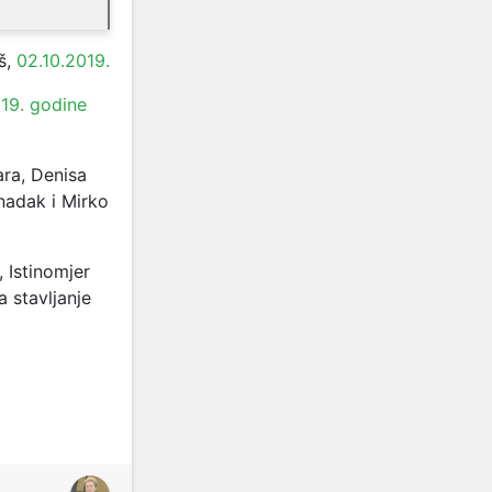
š,
02.10.2019.
19. godine
ara, Denisa
rnadak i Mirko
, Istinomjer
 stavljanje