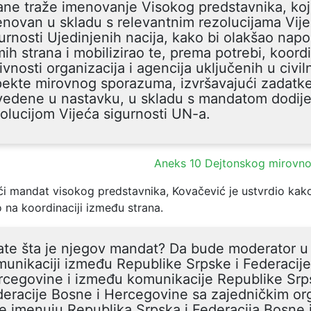
ane traže imenovanje Visokog predstavnika, koji
novan u skladu s relevantnim rezolucijama Vij
urnosti Ujedinjenih nacija, kako bi olakšao napo
ih strana i mobilizirao te, prema potrebi, koord
ivnosti organizacija i agencija uključenih u civil
pekte mirovnog sporazuma, izvršavajući zadatk
vedene u nastavku, u skladu s mandatom dodije
olucijom Vijeća sigurnosti UN-a.
Aneks 10 Dejtonskog mirovn
ći mandat visokog predstavnika, Kovačević je ustvrdio kak
 na koordinaciji između strana.
ate šta je njegov mandat? Da bude moderator u
unikaciji između Republike Srpske i Federacije
cegovine i između komunikacije Republike Srp
eracije Bosne i Hercegovine sa zajedničkim o
e imenuju Republika Srpska i Federacija Bosne 