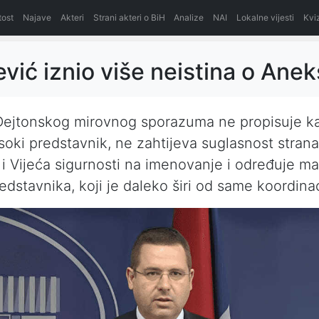
itost
Najave
Akteri
Strani akteri o BiH
Analize
NAI
Lokalne vijesti
Kvi
vić iznio više neistina o Anek
Dejtonskog mirovnog sporazuma ne propisuje k
soki predstavnik, ne zahtijeva suglasnost strana
 i Vijeća sigurnosti na imenovanje i određuje m
edstavnika, koji je daleko širi od same koordinac