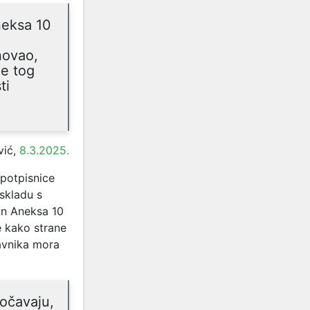
neksa 10
novao,
je tog
ti
vić,
8.3.2025.
potpisnice
 skladu s
lan Aneksa 10
 kako strane
avnika mora
uočavaju,