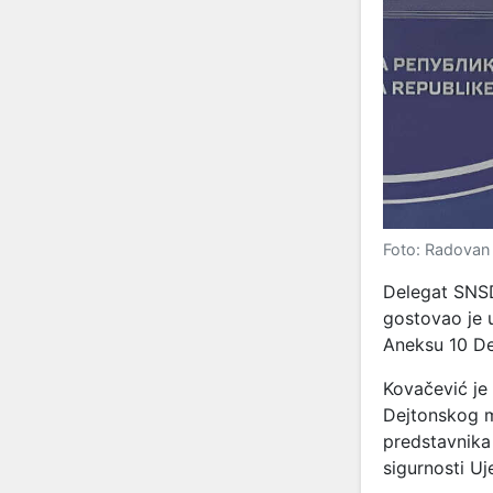
Foto: Radovan
Delegat SNS
gostovao je 
Aneksu 10 D
Kovačević je
Dejtonskog m
predstavnika
sigurnosti Uj