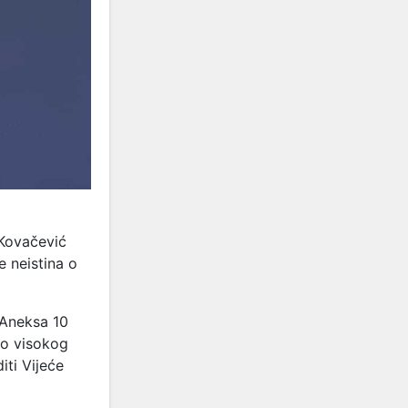
Kovačević
e neistina o
 Aneksa 10
ao visokog
ti Vijeće