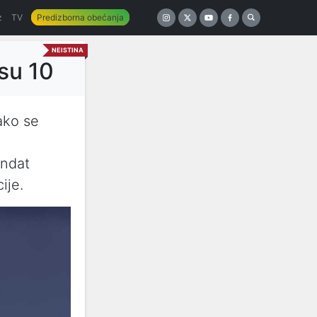
z
TV
Predizborna obećanja
NEISTINA
su 10
ako se
andat
ije.