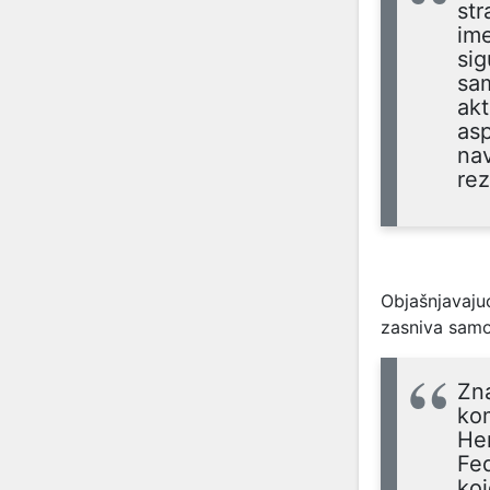
str
ime
sig
sam
akt
as
na
rez
Objašnjavaju
zasniva samo
Zn
kom
Her
Fed
koj