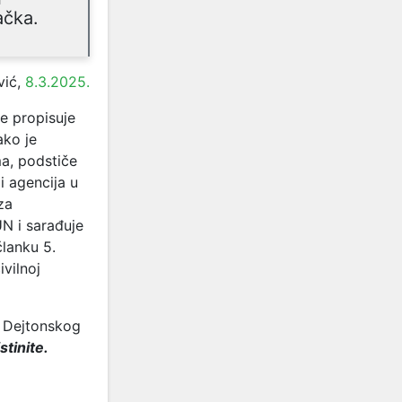
ačka.
vić,
8.3.2025.
e propisuje
ako je
a, podstiče
i agencija u
za
N i sarađuje
članku 5.
vilnoj
0 Dejtonskog
stinite.