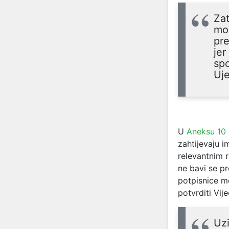
Zat
mor
pre
jer
sp
Uje
U
Aneksu 10
zahtijevaju i
relevantnim r
ne bavi se p
potpisnice m
potvrditi Vij
Uzi