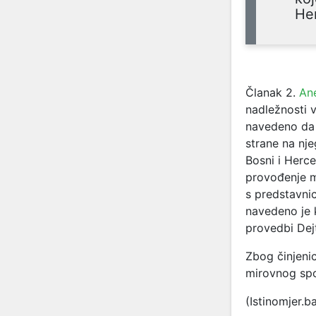
Her
Članak 2.
An
nadležnosti v
navedeno da 
strane na nje
Bosni i Herc
provođenje m
s predstavni
navedeno je k
provedbi De
Zbog činjeni
mirovnog sp
(Istinomjer.b