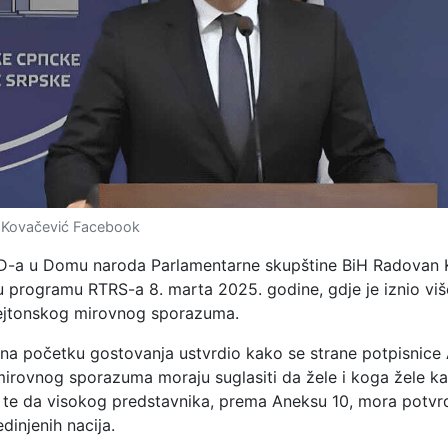
 Kovačević Facebook
D-a u Domu naroda Parlamentarne skupštine BiH Radovan 
u programu RTRS-a 8. marta 2025. godine, gdje je iznio viš
ejtonskog mirovnog sporazuma.
 na početku gostovanja ustvrdio kako se strane potpisnice
irovnog sporazuma moraju suglasiti da žele i koga žele k
 te da visokog predstavnika, prema Aneksu 10, mora potvrdi
edinjenih nacija.