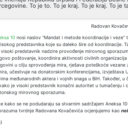
cegovine. To je to. To je kraj. To je kraj. To je t
Radovan Kovače
eksa 10
nosi naslov “Mandat i metode koordinacije i veze” t
isokog predstavnika koje su daleko šire od koordinacije. T
visoki predstavnik nadzire provođenje mirovnog sporazum
govo poštovanje, koordinira aktivnosti civilnih organizacija 
egovini u cilju sprovođenja mira, rješava poteškoće vezane 
ira, učestvuje na donatorskim konferencijama, izvještava U
cima međunarodnih aktera i vojnih snaga u BiH. Također, u 
ako je visoki predstavnik konačni autoritet u tumačenju i ci
jtonskog mirovnog sporazuma.
ce kako se ne podudaraju sa stvarnim sadržajem Aneksa 1
orazuma tvrdnje Radovana Kovačevića ocjenjujemo kao
nei
a)