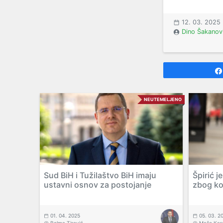
12. 03. 2025
Dino Šakanov
NEUTEMELJENO
Sud BiH i Tužilaštvo BiH imaju
Špirić 
ustavni osnov za postojanje
zbog ko
01. 04. 2025
05. 03. 2
Belma Tirović
Mašo Kar