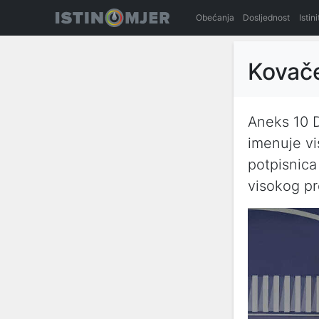
Obećanja
Dosljednost
Istin
Kovače
Aneks 10 
imenuje vi
potpisnica
visokog pr