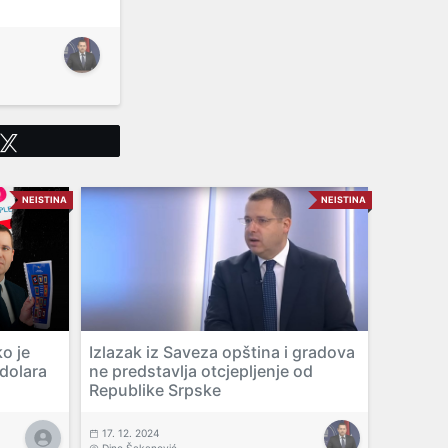
Tweet
NEISTINA
NEISTINA
o je
Izlazak iz Saveza opština i gradova
 dolara
ne predstavlja otcjepljenje od
Republike Srpske
17. 12. 2024
Dino Šakanović