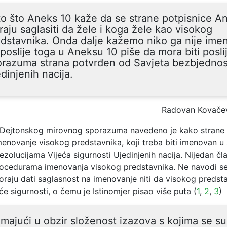
o što Aneks 10 kaže da se strane potpisnice A
aju saglasiti da žele i koga žele kao visokog
dstavnika. Onda dalje kažemo niko ga nije ime
 poslije toga u Aneksu 10 piše da mora biti posli
orazuma strana potvrđen od Savjeta bezbjednos
dinjenih nacija.
Radovan Kovače
Dejtonskog mirovnog sporazuma navedeno je kako strane 
menovanje visokog predstavnika, koji treba biti imenovan u
ezolucijama Vijeća sigurnosti Ujedinjenih nacija. Nijedan č
rocedurama imenovanja visokog predstavnika. Ne navodi se
oraju dati saglasnost na imenovanje niti da visokog predst
eće sigurnosti, o čemu je Istinomjer pisao više puta (
1
,
2
,
3
)
majući u obzir složenost izazova s kojima se s