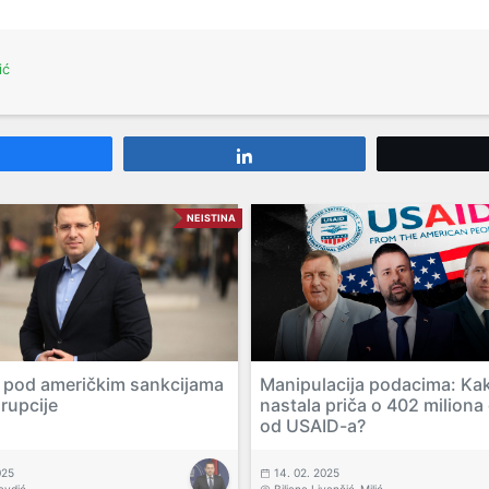
ić
Share
Share
NEISTINA
je pod američkim sankcijama
Manipulacija podacima: Kak
rupcije
nastala priča o 402 miliona
od USAID-a?
025
14. 02. 2025
avdić
Biljana Livančić-Milić