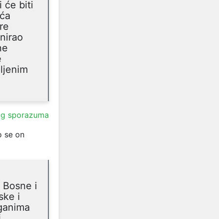
 će biti
eća
re
inirao
ne
e
ljenim
og sporazuma
o se on
 Bosne i
ske i
rganima
i