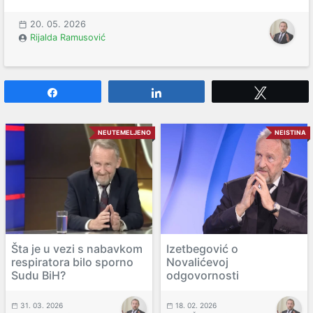
20. 05. 2026
Rijalda Ramusović
Share
Share
Tweet
NEUTEMELJENO
NEISTINA
Šta je u vezi s nabavkom
Izetbegović o
respiratora bilo sporno
Novalićevoj
Sudu BiH?
odgovornosti
31. 03. 2026
18. 02. 2026