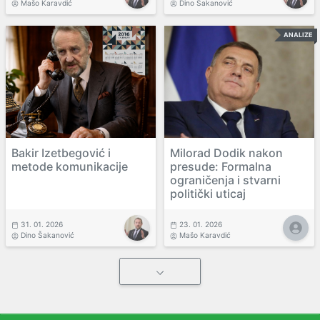
Mašo Karavdić
Dino Šakanović
ANALIZE
Bakir Izetbegović i
Milorad Dodik nakon
metode komunikacije
presude: Formalna
ograničenja i stvarni
politički uticaj
31. 01. 2026
23. 01. 2026
Dino Šakanović
Mašo Karavdić