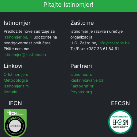
Pitajte Istinomjer!
Istinomjer
Zašto ne
Predložite nove sadržaje za
Istinomjer je razvila i uređuje
istinomjer.ba
, ili upozorite na
organizacija:
neodgovornost političara.
U.G. Zašto ne,
info@zastone.ba
Pišite nam na:
Tel/Fax: +387 33 61 84 61
istinomjer@zastone.ba
Linkovi
Partneri
O Istinomjeru
Istinomer.rs
Metodologija
Raskrinkavanje.ba
Istinomjer tim
Faktograf.hr
Kontakt
Poynter.org
IFCN
EFCSN