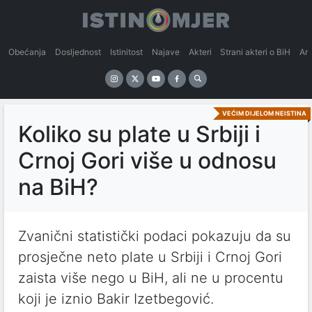
Obećanja
Dosljednost
Istinitost
Najave
Akteri
Strani akteri o BiH
An
VEĆIM DIJELOM NEISTINA
Koliko su plate u Srbiji i
Crnoj Gori više u odnosu
na BiH?
Zvanični statistički podaci pokazuju da su
prosječne neto plate u Srbiji i Crnoj Gori
zaista više nego u BiH, ali ne u procentu
koji je iznio Bakir Izetbegović.