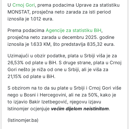
U
Crnoj Gori
, prema podacima Uprave za statistiku
MONSTAT, prosječna neto zarada za isti period
iznosila je 1.012 eura.
Prema podacima
Agencije za statistiku BiH
,
prosječna neto zarada u decembru 2025. godine
iznosila je 1.633 KM, što predstavlja 835,32 eura.
Uzimajući u obzir podatke, plata u Srbiji viša je za
26,53% od plate u BiH. S druge strane, plata u Crnoj
Gori nešto je niža od one u Srbiji, ali je viša za
21,15% od plate u BiH.
S obzirom na to da su plate u Srbiji i Crnoj Gori više
nego u Bosni i Hercegovini, ali ne za 50%, kako je
to izjavio Bakir Izetbegović, njegovu izjavu
Istinomjer ocjenjuje
većim dijelom
neistinitom
.
(Istinomjer.ba)