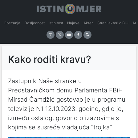
Obećanja
Dosljednost
Istinitost
Najave
Akteri
Strani akteri o BiH
An
Kako roditi kravu?
Zastupnik Naše stranke u
Predstavničkom domu Parlamenta FBiH
Mirsad Čamdžić gostovao je u programu
televizije N1 12.10.2023. godine, gdje je,
između ostalog, govorio o izazovima s
kojima se susreće vladajuća “trojka”