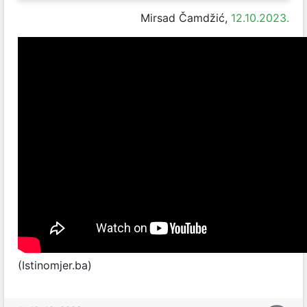
Mirsad Čamdžić,
12.10.2023.
(Istinomjer.ba)