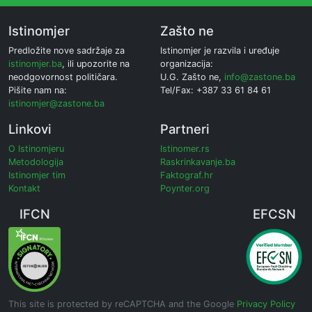
Istinomjer
Zašto ne
Predložite nove sadržaje za
Istinomjer je razvila i uređuje
istinomjer.ba
, ili upozorite na
organizacija:
neodgovornost političara.
U.G. Zašto ne,
info@zastone.ba
Pišite nam na:
Tel/Fax: +387 33 61 84 61
istinomjer@zastone.ba
Linkovi
Partneri
O Istinomjeru
Istinomer.rs
Metodologija
Raskrinkavanje.ba
Istinomjer tim
Faktograf.hr
Kontakt
Poynter.org
IFCN
EFCSN
This site is protected by reCAPTCHA and the Google
Privacy Policy