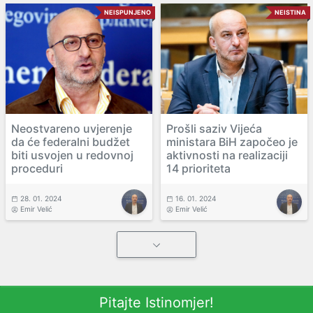
NEISPUNJENO
NEISTINA
Neostvareno uvjerenje
Prošli saziv Vijeća
da će federalni budžet
ministara BiH započeo je
biti usvojen u redovnoj
aktivnosti na realizaciji
proceduri
14 prioriteta
28. 01. 2024
16. 01. 2024
Emir Velić
Emir Velić
Pitajte Istinomjer!