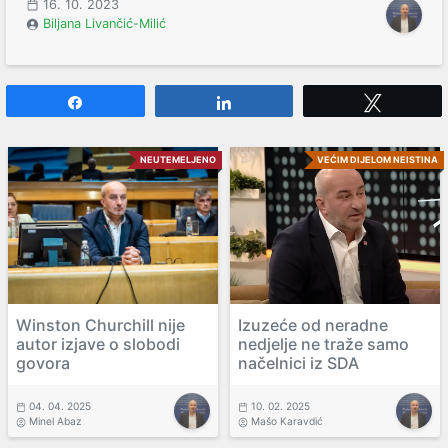
16. 10. 2023
Biljana Livančić-Milić
Share
Share
Tweet
NEUTEMELJENO
VEĆIM DIJELOM NEISTINA
Winston Churchill nije
Izuzeće od neradne
autor izjave o slobodi
nedjelje ne traže samo
govora
načelnici iz SDA
04. 04. 2025
10. 02. 2025
Minel Abaz
Mašo Karavdić