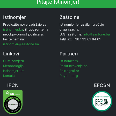
Pitajte Istinomjer!
Istinomjer
Zašto ne
Predložite nove sadržaje za
Istinomjer je razvila i uređuje
istinomjer.ba
, ili upozorite na
organizacija:
neodgovornost političara.
U.G. Zašto ne,
info@zastone.ba
Pišite nam na:
Tel/Fax: +387 33 61 84 61
istinomjer@zastone.ba
Linkovi
Partneri
O Istinomjeru
Istinomer.rs
Metodologija
Raskrinkavanje.ba
Istinomjer tim
Faktograf.hr
Kontakt
Poynter.org
IFCN
EFCSN