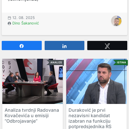
12. 08. 2025
Dino Šakanović
Share
Share
Tweet
ANALIZE
ISTINA
Analiza tvrdnji Radovana
Duraković je prvi
Kovačevića u emisiji
nezavisni kandidat
“Odbrojavanje”
izabran na funkciju
potpredsjednika RS