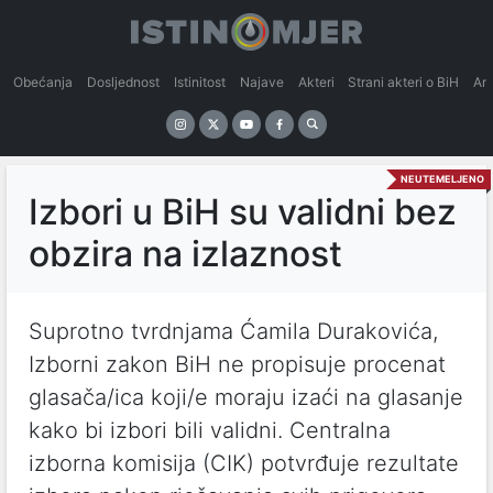
Obećanja
Dosljednost
Istinitost
Najave
Akteri
Strani akteri o BiH
An
NEUTEMELJENO
Izbori u BiH su validni bez
obzira na izlaznost
Suprotno tvrdnjama Ćamila Durakovića,
Izborni zakon BiH ne propisuje procenat
glasača/ica koji/e moraju izaći na glasanje
kako bi izbori bili validni. Centralna
izborna komisija (CIK) potvrđuje rezultate