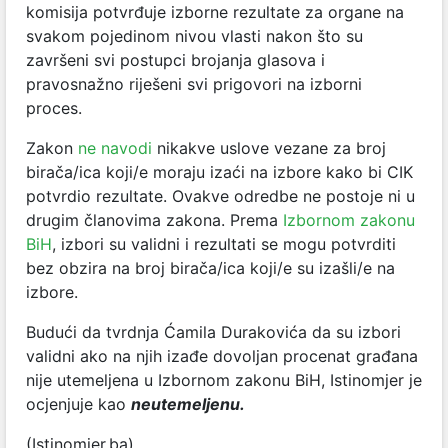
komisija potvrđuje izborne rezultate za organe na
svakom pojedinom nivou vlasti nakon što su
završeni svi postupci brojanja glasova i
pravosnažno riješeni svi prigovori na izborni
proces.
Zakon
ne navodi
nikakve uslove vezane za broj
birača/ica koji/e moraju izaći na izbore kako bi CIK
potvrdio rezultate. Ovakve odredbe ne postoje ni u
drugim članovima zakona. Prema
Izbornom zakonu
BiH
, izbori su validni i rezultati se mogu potvrditi
bez obzira na broj birača/ica koji/e su izašli/e na
izbore.
Budući da tvrdnja Ćamila Durakovića da su izbori
validni ako na njih izađe dovoljan procenat građana
nije utemeljena u Izbornom zakonu BiH, Istinomjer je
ocjenjuje kao
neutemeljenu.
(Istinomjer.ba)