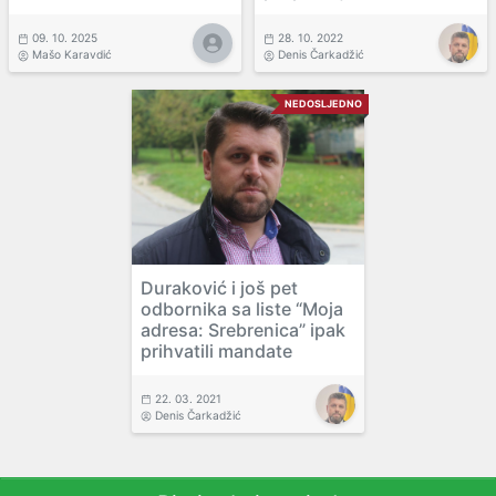
09. 10. 2025
28. 10. 2022
Mašo Karavdić
Denis Čarkadžić
NEDOSLJEDNO
Duraković i još pet
odbornika sa liste “Moja
adresa: Srebrenica” ipak
prihvatili mandate
22. 03. 2021
Denis Čarkadžić