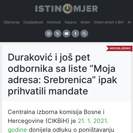
Obećanja
Dosljednost
Istinitost
Najave
Akteri
Strani akteri o BiH
An
NEDOSLJEDNO
Duraković i još pet
odbornika sa liste “Moja
adresa: Srebrenica” ipak
prihvatili mandate
Centralna izborna komisija Bosne i
Hercegovine (CIKBiH) je
21. 1. 2021.
godine
donijela odluku o
poništavanju