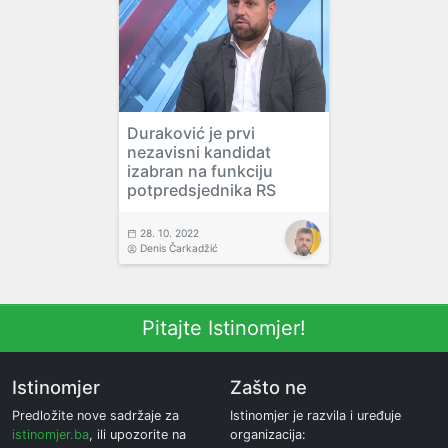
Duraković je prvi
nezavisni kandidat
izabran na funkciju
potpredsjednika RS
28. 10. 2022
Denis Čarkadžić
Pitajte Istinomjer!
Istinomjer
Zašto ne
Predložite nove sadržaje za
Istinomjer je razvila i uređuje
istinomjer.ba
, ili upozorite na
organizacija: