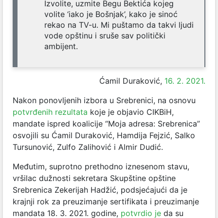
Izvolite, uzmite Begu Bektića kojeg
volite ‘iako je Bošnjak’, kako je sinoć
rekao na TV-u. Mi puštamo da takvi ljudi
vode opštinu i sruše sav politički
ambijent.
Ćamil Duraković,
16. 2. 2021.
Nakon ponovljenih izbora u Srebrenici, na osnovu
potvrđenih rezultata
koje je objavio CIKBiH,
mandate ispred koalicije “Moja adresa: Srebrenica”
osvojili su Ćamil Duraković, Hamdija Fejzić, Salko
Tursunović, Zulfo Zalihović i Almir Dudić.
Međutim, suprotno prethodno iznesenom stavu,
vršilac dužnosti sekretara Skupštine opštine
Srebrenica Zekerijah Hadžić, podsjećajući da je
krajnji rok za preuzimanje sertifikata i preuzimanje
mandata 18. 3. 2021. godine,
potvrdio je
da su