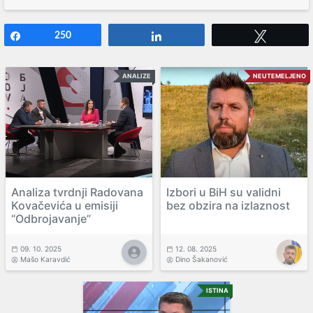
Share
250
Share
Tweet
ANALIZE
NEUTEMELJENO
Analiza tvrdnji Radovana
Izbori u BiH su validni
Kovačevića u emisiji
bez obzira na izlaznost
“Odbrojavanje”
09. 10. 2025
12. 08. 2025
Mašo Karavdić
Dino Šakanović
ISTINA