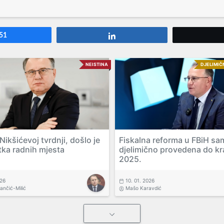
51
Share
NEISTINA
DJELIMIČ
ikšićevoj tvrdnji, došlo je
Fiskalna reforma u FBiH sa
tka radnih mjesta
djelimično provedena do kr
2025.
026
10. 01. 2026
vančić-Milić
Mašo Karavdić