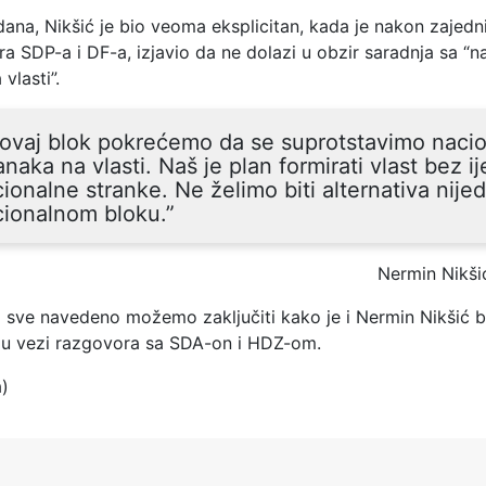
dana, Nikšić je bio veoma eksplicitan, kada je nakon zajedn
a SDP-a i DF-a, izjavio da ne dolazi u obzir saradnja sa “n
vlasti”.
 ovaj blok pokrećemo da se suprotstavimo naci
anaka na vlasti. Naš je plan formirati vlast bez i
ionalne stranke. Ne želimo biti alternativa nij
cionalnom bloku.”
Nermin Nikši
 sve navedeno možemo zaključiti kako je i Nermin Nikšić b
u vezi razgovora sa SDA-on i HDZ-om.
a)