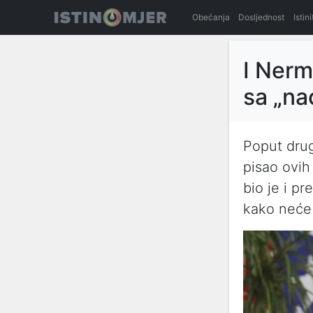
Obećanja
Dosljednost
Istin
I Nerm
sa „na
Poput drugi
pisao ovih
bio je i pr
kako neće 