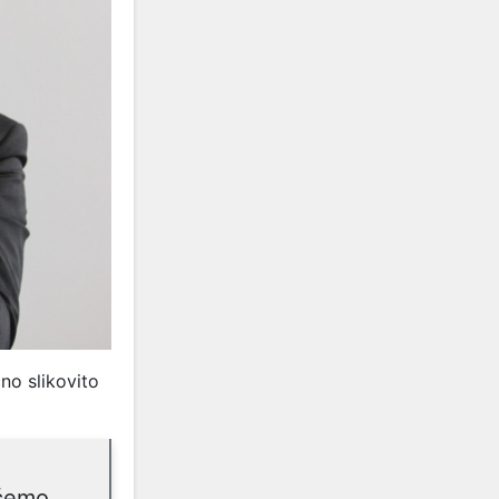
no slikovito
oćemo