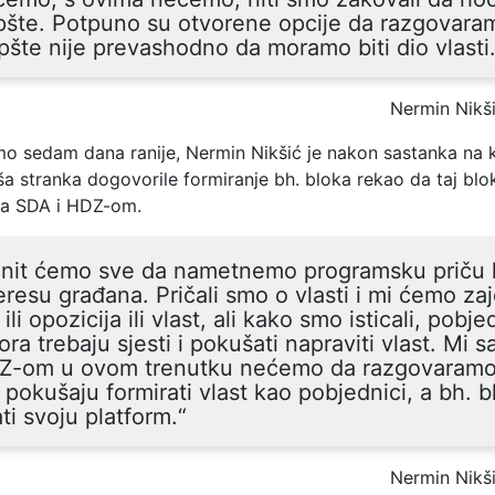
pšte. Potpuno su otvorene opcije da razgovara
šte nije prevashodno da moramo biti dio vlasti.
Nermin Nikš
o sedam dana ranije, Nermin Nikšić je nakon sastanka na 
ša stranka dogovorile formiranje bh. bloka rekao da taj blo
sa SDA i HDZ-om.
init ćemo sve da nametnemo programsku priču k
eresu građana. Pričali smo o vlasti i mi ćemo za
i ili opozicija ili vlast, ali kako smo isticali, pobje
ora trebaju sjesti i pokušati napraviti vlast. Mi s
Z-om u ovom trenutku nećemo da razgovaramo
 pokušaju formirati vlast kao pobjednici, a bh. b
ti svoju platform.“
Nermin Nikš