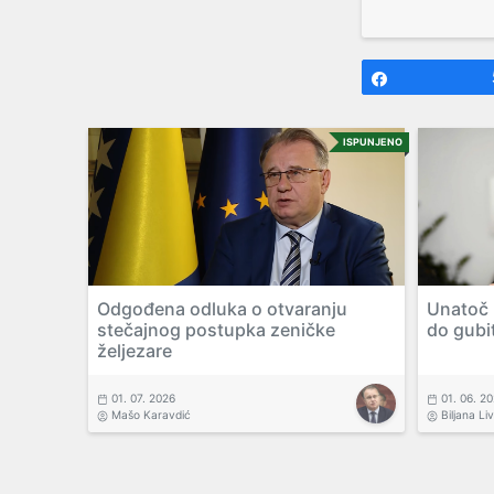
Share
ISPUNJENO
Odgođena odluka o otvaranju
Unatoč N
stečajnog postupka zeničke
do gubi
željezare
01. 07. 2026
01. 06. 2
Mašo Karavdić
Biljana Li