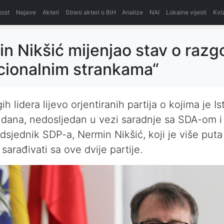
itost
Najave
Akteri
Strani akteri o BiH
Analize
NAI
Lokalne vijesti
Kvi
in Nikšić mijenjao stav o razg
cionalnim strankama“
h lidera lijevo orjentiranih partija o kojima je I
 dana, nedosljedan u vezi saradnje sa SDA-om 
edsjednik SDP-a, Nermin Nikšić, koji je više puta
sarađivati sa ove dvije partije.