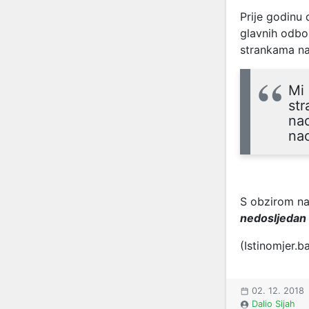
Prije godinu 
glavnih odbor
strankama na 
Mi
str
nac
na
S obzirom na
nedosljedan
(Istinomjer.b
02. 12. 2018
Dalio Sijah