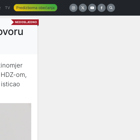
z
TV
Predizborna obećanja
NEDOSLJEDNO
ovoru
stinomjer
i HDZ-om,
 isticao