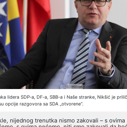
a lidera SDP-a, DF-a, SBB-a i Naše stranke, Nikšić je prilič
 su opcije razgovora sa SDA „otvorene“.
le, nijednog trenutka nismo zakovali – s ovima
ćemo, s ovima nećemo, niti smo zakovali da h