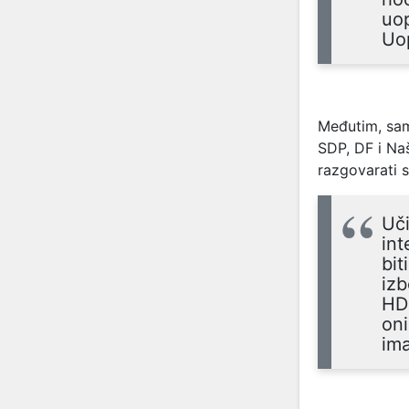
uo
Uop
Međutim, sam
SDP, DF i Na
razgovarati 
Uč
int
bit
izb
HD
oni
ima