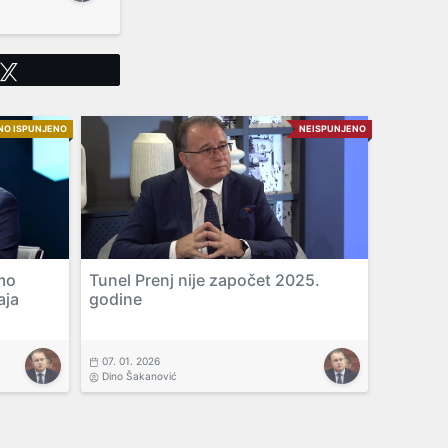
Tweet
NO ISPUNJENO
NEISPUNJENO
mo
Tunel Prenj nije započet 2025.
aja
godine
07. 01. 2026
Dino Šakanović