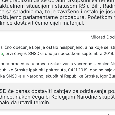
 će predložiti da se obratim Skupštini sa temom
aktuelnom situacijom i statusom RS u BiH. Rad
e sa saradnicima, to je završeno i ostalo je još
poštujemo parlamentarne procedure. Početkom 
mice dostavit ćemo cijeli materijal.
Milorad Dod
lično obećanje koje je ostalo neispunjeno, a na koje se Is
ti
, prvi čovjek SNSD-a dao je i početkom septembra 2019.
puta procedura u pravcu zakazivanja vanredne sjednice N
ublike Srpske ipak biti pokrenuta, 04.11.2019. godine najavi
ika SNSD-a u Narodnoj skupštini Republike Srpske, Igor Žun
SD će danas dostaviti zahtjev za održavanje p
dnice, nakon čega bi Kolegijum Narodne skupšt
balo da utvrdi termin.