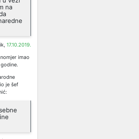
 u vezi
im na
 da
naredne
ik,
17.10.2019.
tinomjer imao
 godine.
arodne
o je šef
ić:
osebne
ine