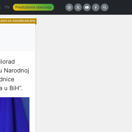
z
TV
Predizborna obećanja
NJENO SA ZAKAŠNJENJEM
lorad
 u Narodnoj
ednice
a u BiH”.