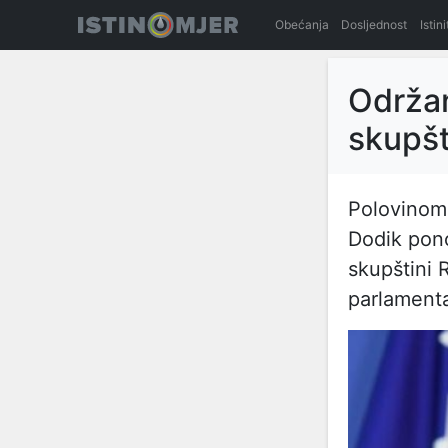
Obećanja
Dosljednost
Istin
Održa
skupšt
Polovinom
Dodik pono
skupštini 
parlamenta