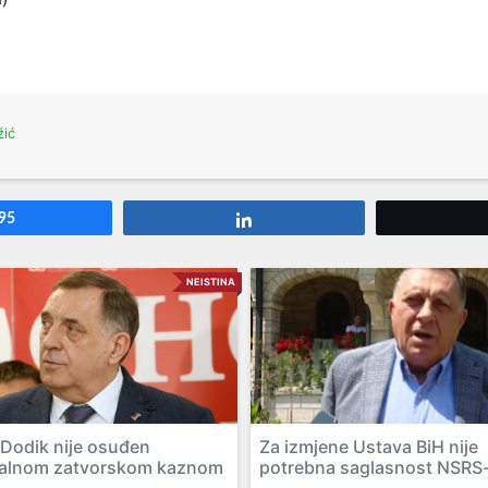
žić
95
Share
NEISTINA
 Dodik nije osuđen
Za izmjene Ustava BiH nije
alnom zatvorskom kaznom
potrebna saglasnost NSRS