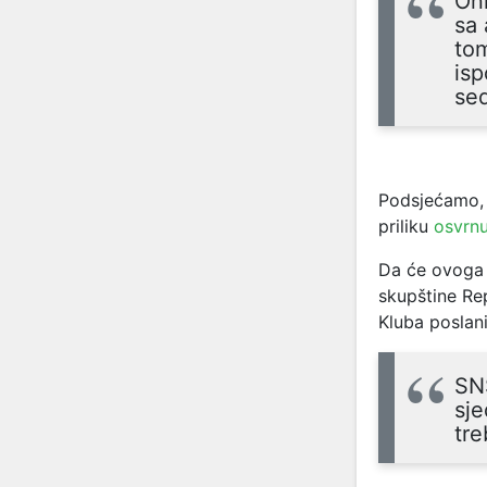
Oni
sa 
tom
is
sed
Podsjećamo, s
priliku
osvrnu
Da će ovoga 
skupštine Rep
Kluba poslan
SN
sje
tre