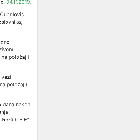
ić,
04.11.2019.
Čubrilović
oslovnika,
odne
azivom
 na položaj i
 vezi
na položaj i
o dana nakon
anja
m RS-a u BiH”