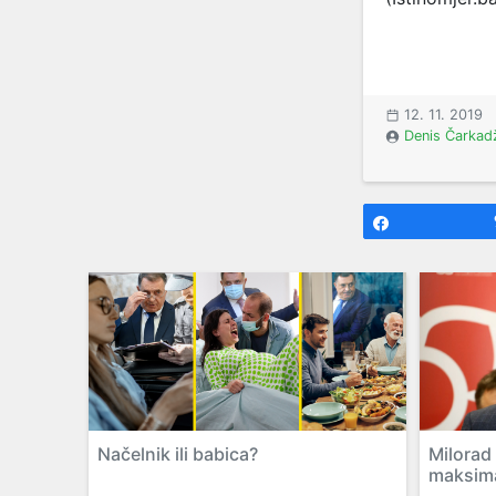
12. 11. 2019
Denis Čarkad
Share
Načelnik ili babica?
Milorad
maksim