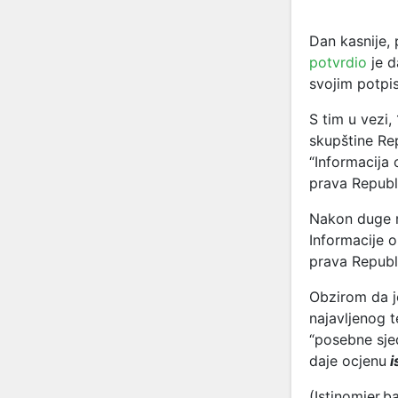
Dan kasnije,
potvrdio
je 
svojim potpis
S tim u vezi
skupštine Re
“Informacija 
prava Republ
Nakon duge r
Informacije o
prava Republ
Obzirom da j
najavljenog 
“posebne sje
daje ocjenu
i
(Istinomjer.b