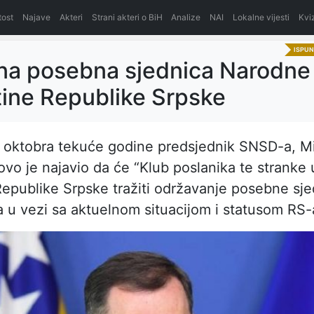
itost
Najave
Akteri
Strani akteri o BiH
Analize
NAI
Lokalne vijesti
Kvi
ISPU
na posebna sjednica Narodne
ine Republike Srpske
 oktobra tekuće godine predsjednik SNSD-a, Mi
vo je najavio da će “Klub poslanika te stranke
Republike Srpske tražiti održavanje posebne sj
 u vezi sa aktuelnom situacijom i statusom RS-