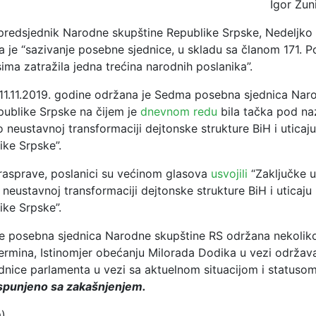
Igor Žun
 predsjednik Narodne skupštine Republike Srpske, Nedeljko 
da je “sazivanje posebne sjednice, u skladu sa članom 171. P
ima zatražila jedna trećina narodnih poslanika”.
, 11.11.2019. godine održana je Sedma posebna sjednica Nar
publike Srpske na čijem je
dnevnom redu
bila tačka pod n
o neustavnoj transformaciji dejtonske strukture BiH i uticaju
ike Srpske”.
asprave, poslanici su većinom glasova
usvojili
“Zaključke u
 neustavnoj transformaciji dejtonske strukture BiH i uticaju 
ike Srpske”.
e posebna sjednica Narodne skupštine RS održana nekolik
termina, Istinomjer obećanju Milorada Dodika u vezi održav
dnice parlamenta u vezi sa aktuelnom situacijom i statuso
spunjeno sa zakašnjenjem.
a)