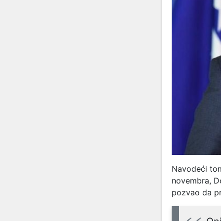
Navodeći tom
novembra, Do
pozvao da pri