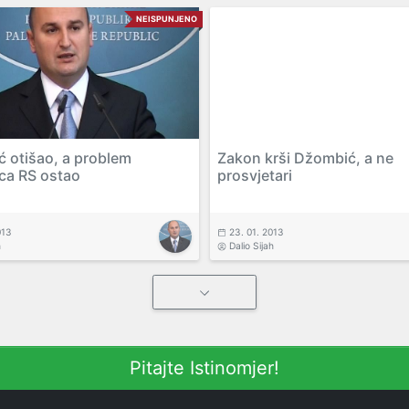
NEISPUNJENO
 otišao, a problem
Zakon krši Džombić, a ne
ica RS ostao
prosvjetari
013
23. 01. 2013
h
Dalio Sijah
Pitajte Istinomjer!