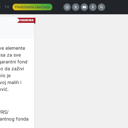
z
TV
Predizborna obećanja
UNCATEGORIZED
NEISTINA
sve elemente
isa za sve
 garantni fond
lo da zaživi
io je
oj malih i
vić.
/RS/
arantnog fonda