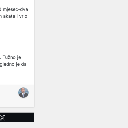
od mjesec-dva
 akata i vrlo
. Tužno je
igledno je da
Tweet