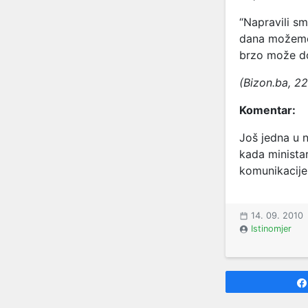
“Napravili s
dana možemo p
brzo može do
(Bizon.ba, 22
Komentar:
Još jedna u n
kada ministar
komunikacije 
14. 09. 2010
Istinomjer