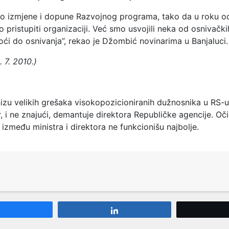
mo izmjene i dopune Razvojnog programa, tako da u roku 
ristupiti organizaciji. Već smo usvojili neka od osnivačkih
ći do osnivanja”, rekao je Džombić novinarima u Banjaluci.
. 7. 2010.)
izu velikih grešaka visokopozicioniranih dužnosnika u RS-u
, i ne znajući, demantuje direktora Republičke agencije. Oč
između ministra i direktora ne funkcionišu najbolje.
Share
Share