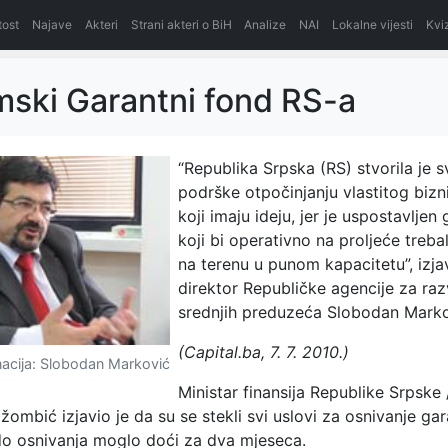
itost
Najave
Akteri
Strani akteri o BiH
Analize
NAI
Lokalne vijesti
Kvi
ski Garantni fond RS-a
“Republika Srpska (RS) stvorila je 
podrške otpočinjanju vlastitog bizn
koji imaju ideju, jer je uspostavljen
koji bi operativno na proljeće treba
na terenu u punom kapacitetu”, izjav
direktor Republičke agencije za razv
srednjih preduzeća Slobodan Marko
(Capital.ba, 7. 7. 2010.)
acija: Slobodan Marković
Ministar finansija Republike Srpske 
ombić izjavio je da su se stekli svi uslovi za osnivanje g
 do osnivanja moglo doći za dva mjeseca.