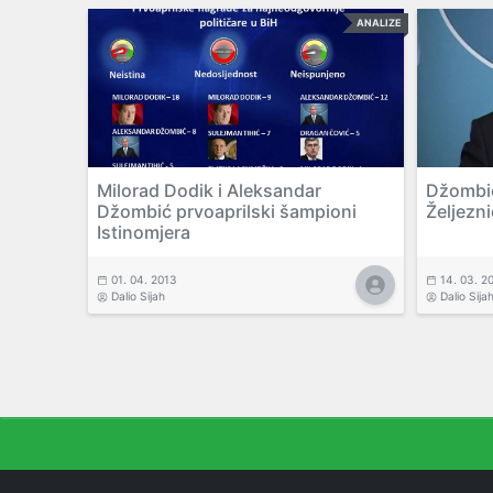
ANALIZE
Milorad Dodik i Aleksandar
Džombić
Džombić prvoaprilski šampioni
Željezn
Istinomjera
01. 04. 2013
14. 03. 2
Dalio Sijah
Dalio Sija