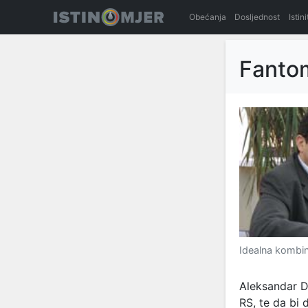
Obećanja
Dosljednost
Istin
Fantom
Idealna kombin
Aleksandar Dž
RS, te da bi