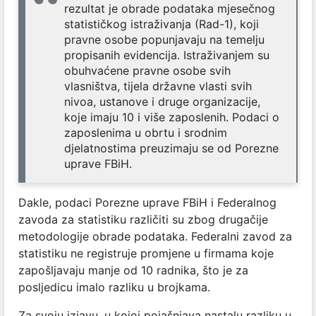
rezultat je obrade podataka mjesečnog
statističkog istraživanja (Rad-1), koji
pravne osobe popunjavaju na temelju
propisanih evidencija. Istraživanjem su
obuhvaćene pravne osobe svih
vlasništva, tijela državne vlasti svih
nivoa, ustanove i druge organizacije,
koje imaju 10 i više zaposlenih. Podaci o
zaposlenima u obrtu i srodnim
djelatnostima preuzimaju se od Porezne
uprave FBiH.
Dakle, podaci Porezne uprave FBiH i Federalnog
zavoda za statistiku različiti su zbog drugačije
metodologije obrade podataka. Federalni zavod za
statistiku ne registruje promjene u firmama koje
zapošljavaju manje od 10 radnika, što je za
posljedicu imalo razliku u brojkama.
Za svoju izjavu, u kojoj pojašnjava nastalu razliku u