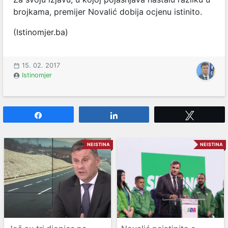
brojkama, premijer Novalić dobija ocjenu istinito.
(Istinomjer.ba)
15. 02. 2017
Istinomjer
Share
Share
Tweet
NEISTINA
NEISTINA