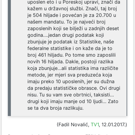
uposlen eto i u Poreskoj upravi, znači da
kažem u državnoj službi. Znači, taj broj
je 504 hiljade i povećan je za 20.700 u
našem mandatu. To je najveći broj
zaposlenih koji se bilježi u zadnjih deset
godina….jedan drugi podatak koji
zbunjuje je podatak iz Statistike, naše
federalne statistike i on kaže da je to
broj 461 hiljadu. Po tome smo zaposlili
novih 16 hiljada. Dakle, postoji razlika
koja zbunjuje…ali statistika ima različite
metode, jer mjeri sva preduzeća koja
imaju preko 10 uposlenih, jer su dužna
da predaju statističke obrasce. Ovi drugi
nisu. Tu su vam sve obrtnici, taksisti…
drugi koji imaju manje od 10 ljudi… Zato
se ta dva broja razlikuju.
(Fadil Novalić,
TV1
, 12.01.2017.)