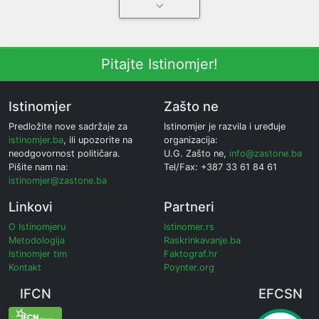
Pitajte Istinomjer!
Istinomjer
Zašto ne
Predložite nove sadržaje za
Istinomjer je razvila i uređuje
istinomjer.ba
, ili upozorite na
organizacija:
neodgovornost političara.
U.G. Zašto ne,
info@zastone.ba
Pišite nam na:
Tel/Fax: +387 33 61 84 61
istinomjer@zastone.ba
Linkovi
Partneri
O Istinomjeru
Istinomer.rs
Metodologija
Raskrinkavanje.ba
Istinomjer tim
Faktograf.hr
Kontakt
Poynter.org
IFCN
EFCSN