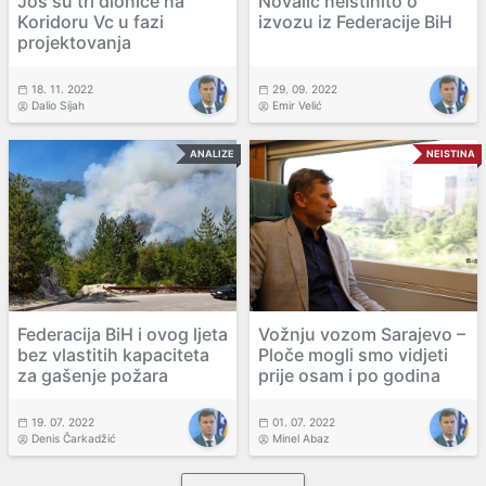
Još su tri dionice na
Novalić neistinito o
Koridoru Vc u fazi
izvozu iz Federacije BiH
projektovanja
18. 11. 2022
29. 09. 2022
Dalio Sijah
Emir Velić
ANALIZE
NEISTINA
Federacija BiH i ovog ljeta
Vožnju vozom Sarajevo –
bez vlastitih kapaciteta
Ploče mogli smo vidjeti
za gašenje požara
prije osam i po godina
19. 07. 2022
01. 07. 2022
Denis Čarkadžić
Minel Abaz