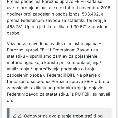
Prema podacima Porezne uprave FBiH (kada se
uvrste promjene nastale u oktobru i novembru 2016.
godine) broj zaposlenih osoba iznosi 503.402, a
prema Federalnom zavodu za statistiku taj broj je
463.731. Upitna je bila razlika od 39.671 zaposlene
osobe.
Vezano za navedeno, nadležnim institucijama –
Poreznoj upravi FBiH i Federalnom Zavodu za
statistiku – uputili smo zahtjev za pojašnjenje
metodologije koju koriste prilikom prikupljanja/
analiziranja / upoređivanja podataka o broju
zaposlenih osoba u Federaciji BiH. Na pitanje o
tome zašto se podaci Porezne uprave FBiH o broju
zaposlenih razlikuju od podataka koje je objavio
Federalni zavod za statatistiku, iz PU FBiH su naveli
da:
Odgovor na ovo pitanje treba tražiti od