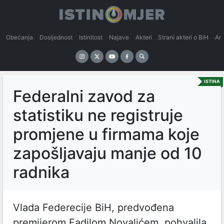
Obećanja
Dosljednost
Istinitost
Najave
Akteri
Strani akteri o BiH
An
ISTINA
Federalni zavod za
statistiku ne registruje
promjene u firmama koje
zapošljavaju manje od 10
radnika
Vlada Federecije BiH, predvođena
premijerom Fadilom Novalićem, pohvalila