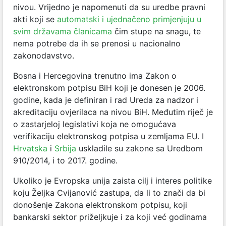
nivou. Vrijedno je napomenuti da su uredbe pravni
akti koji se
automatski i ujednačeno primjenjuju u
svim državama članicama
čim stupe na snagu, te
nema potrebe da ih se prenosi u nacionalno
zakonodavstvo.
Bosna i Hercegovina trenutno ima Zakon o
elektronskom potpisu BiH koji je donesen je 2006.
godine, kada je definiran i rad Ureda za nadzor i
akreditaciju ovjerilaca na nivou BiH. Međutim riječ je
o zastarjeloj legislativi koja ne omogućava
verifikaciju elektronskog potpisa u zemljama EU. I
Hrvatska
i
Srbija
uskladile su zakone sa Uredbom
910/2014, i to 2017. godine.
Ukoliko je Evropska unija zaista cilj i interes politike
koju Željka Cvijanović zastupa, da li to znači da bi
donošenje Zakona elektronskom potpisu, koji
bankarski sektor priželjkuje i za koji već godinama