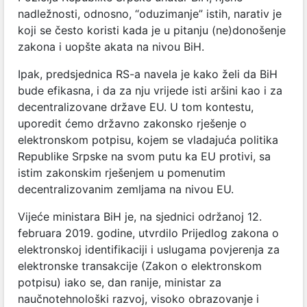
nadležnosti, odnosno, “oduzimanje” istih, narativ je
koji se često koristi kada je u pitanju (ne)donošenje
zakona i uopšte akata na nivou BiH.
Ipak, predsjednica RS-a navela je kako želi da BiH
bude efikasna, i da za nju vrijede isti aršini kao i za
decentralizovane države EU. U tom kontestu,
uporedit ćemo državno zakonsko rješenje o
elektronskom potpisu, kojem se vladajuća politika
Republike Srpske na svom putu ka EU protivi, sa
istim zakonskim rješenjem u pomenutim
decentralizovanim zemljama na nivou EU.
Vijeće ministara BiH je, na sjednici održanoj 12.
februara 2019. godine, utvrdilo Prijedlog zakona o
elektronskoj identifikaciji i uslugama povjerenja za
elektronske transakcije (Zakon o elektronskom
potpisu) iako se, dan ranije, ministar za
naučnotehnološki razvoj, visoko obrazovanje i