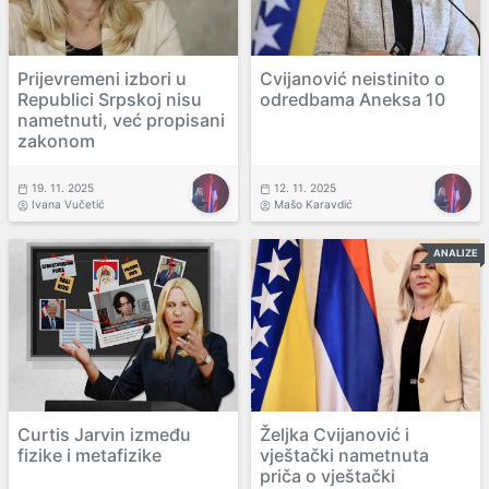
Prijevremeni izbori u
Cvijanović neistinito o
Republici Srpskoj nisu
odredbama Aneksa 10
nametnuti, već propisani
zakonom
19. 11. 2025
12. 11. 2025
Ivana Vučetić
Mašo Karavdić
ANALIZE
Curtis Jarvin između
Željka Cvijanović i
fizike i metafizike
vještački nametnuta
priča o vještački