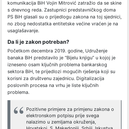
komunikacija BiH Vojin Mitrović zatražio da se skine
s dnevnog reda. Zastupnici predstavničkog doma
PS BiH glasali su o prijedlogu zakona na toj sjednici,
no zbog nedostatka entitetske većine vraćen je na
usaglašavanje.
Da li je zakon potreban?
Početkom decembra 2019. godine, Udruženje
banaka BiH predstavilo je “Bijelu knjigu” u kojoj je
izneseno osam ključnih problema bankarskog
sektora BiH, te prijedlozi mogućih rješenja koji su
korisni za društvenu zajednicu. Digitalizacija
poslovnih procesa na vrhu je liste ključnih
problema.
Pozitivne primjere za primjenu zakona o
elektronskom potpisu prije svega
nalazimo u zemljama okruženja,
Hrvatskoj, S. Makedoniji, Srbiji. Iskustva