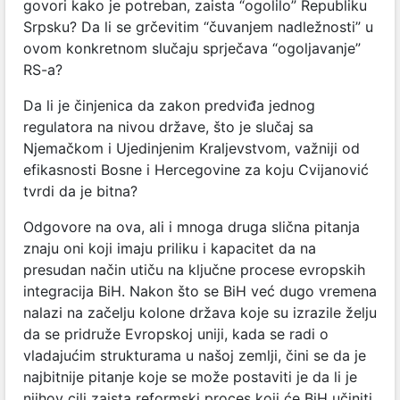
govori kako je potreban, zaista “ogolilo” Republiku
Srpsku? Da li se grčevitim “čuvanjem nadležnosti” u
ovom konkretnom slučaju sprječava “ogoljavanje”
RS-a?
Da li je činjenica da zakon predviđa jednog
regulatora na nivou države, što je slučaj sa
Njemačkom i Ujedinjenim Kraljevstvom, važniji od
efikasnosti Bosne i Hercegovine za koju Cvijanović
tvrdi da je bitna?
Odgovore na ova, ali i mnoga druga slična pitanja
znaju oni koji imaju priliku i kapacitet da na
presudan način utiču na ključne procese evropskih
integracija BiH. Nakon što se BiH već dugo vremena
nalazi na začelju kolone država koje su izrazile želju
da se pridruže Evropskoj uniji, kada se radi o
vladajućim strukturama u našoj zemlji, čini se da je
najbitnije pitanje koje se može postaviti je da li je
njihov cilj zaista reformski proces koji će BiH učiniti