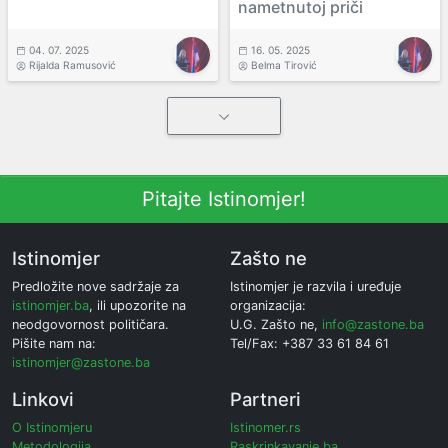
nametnutoj priči
04. 07. 2025
16. 05. 2025
Rijalda Ramusović
Belma Tirović
Pitajte Istinomjer!
Istinomjer
Zašto ne
Predložite nove sadržaje za
Istinomjer je razvila i uređuje
istinomjer.ba
, ili upozorite na
organizacija:
neodgovornost političara.
U.G. Zašto ne,
info@zastone.ba
Pišite nam na:
Tel/Fax: +387 33 61 84 61
istinomjer@zastone.ba
Linkovi
Partneri
O Istinomjeru
Istinomer.rs
Metodologija
Raskrinkavanje.ba