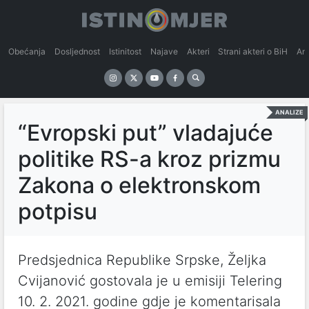
Obećanja
Dosljednost
Istinitost
Najave
Akteri
Strani akteri o BiH
An
ANALIZE
“Evropski put” vladajuće
politike RS-a kroz prizmu
Zakona o elektronskom
potpisu
Predsjednica Republike Srpske, Željka
Cvijanović gostovala je u emisiji Telering
10. 2. 2021. godine gdje je komentarisala