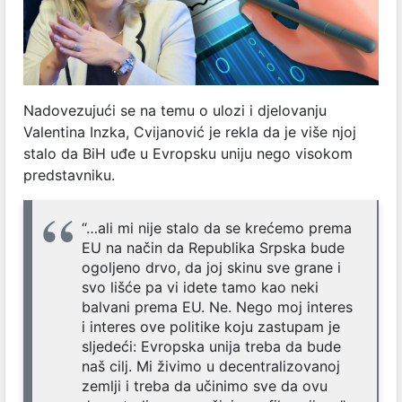
Nadovezujući se na temu o ulozi i djelovanju
Valentina Inzka, Cvijanović je rekla da je više njoj
stalo da BiH uđe u Evropsku uniju nego visokom
predstavniku.
“…ali mi nije stalo da se krećemo prema
EU na način da Republika Srpska bude
ogoljeno drvo, da joj skinu sve grane i
svo lišće pa vi idete tamo kao neki
balvani prema EU. Ne. Nego moj interes
i interes ove politike koju zastupam je
sljedeći: Evropska unija treba da bude
naš cilj. Mi živimo u decentralizovanoj
zemlji i treba da učinimo sve da ovu