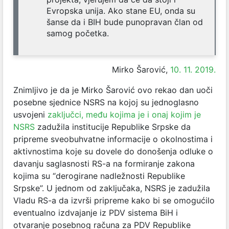
Evropska unija. Ako stane EU, onda su
šanse da i BIH bude punopravan član od
samog početka.
Mirko Šarović,
10. 11. 2019.
Znimljivo je da je Mirko Šarović ovo rekao dan uoči
posebne sjednice NSRS na kojoj su jednoglasno
usvojeni
zaključci, među kojima je i onaj kojim je
NSRS
zadužila institucije Republike Srpske da
pripreme sveobuhvatne informacije o okolnostima i
aktivnostima koje su dovele do donošenja odluke o
davanju saglasnosti RS-a na formiranje zakona
kojima su “derogirane nadležnosti Republike
Srpske”. U jednom od zaključaka, NSRS je zadužila
Vladu RS-a da izvrši pripreme kako bi se omogućilo
eventualno izdvajanje iz PDV sistema BiH i
otvaranje posebnog računa za PDV Republike