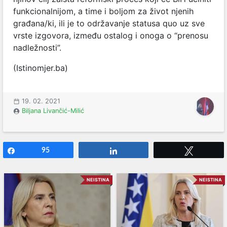
funkcionalnijom, a time i boljom za život njenih
građana/ki, ili je to održavanje statusa quo uz sve
vrste izgovora, između ostalog i onoga o “prenosu
nadležnosti”.
(Istinomjer.ba)
19. 02. 2021
Biljana Livančić-Milić
Share
95
Share
Tweet
NEISTINA
NEISTINA