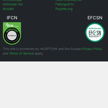
Istinomjer tim
Faktograf.hr
Kontakt
Poynter.org
IFCN
EFCSN
This site is protected by reCAPTCHA and the Google
Privacy Policy
and
Terms of Service
apply.