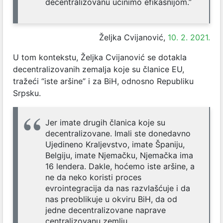
decentralizovanu učinimo efikasnijom.”
Željka Cvijanović,
10. 2. 2021.
U tom kontekstu, Željka Cvijanović se dotakla
decentralizovanih zemalja koje su članice EU,
tražeći “iste aršine” i za BiH, odnosno Republiku
Srpsku.
Jer imate drugih članica koje su
decentralizovane. Imali ste donedavno
Ujedineno Kraljevstvo, imate Španiju,
Belgiju, imate Njemačku, Njemačka ima
16 lendera.
Dakle, hoćemo iste aršine, a
ne da neko koristi proces
evrointegracija da nas razvlašćuje i da
nas preoblikuje u okviru BiH, da od
jedne decentralizovane naprave
centralizovanu zemlju.