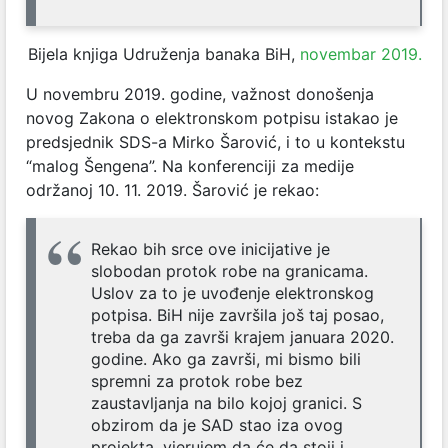
Bijela knjiga Udruženja banaka BiH,
novembar 2019.
U novembru 2019. godine, važnost donošenja
novog Zakona o elektronskom potpisu istakao je
predsjednik SDS-a Mirko Šarović, i to u kontekstu
“malog Šengena”. Na konferenciji za medije
održanoj 10. 11. 2019. Šarović je rekao:
Rekao bih srce ove inicijative je
slobodan protok robe na granicama.
Uslov za to je uvođenje elektronskog
potpisa. BiH nije završila još taj posao,
treba da ga završi krajem januara 2020.
godine. Ako ga završi, mi bismo bili
spremni za protok robe bez
zaustavljanja na bilo kojoj granici. S
obzirom da je SAD stao iza ovog
projekta, vjerujem da će da stoji i