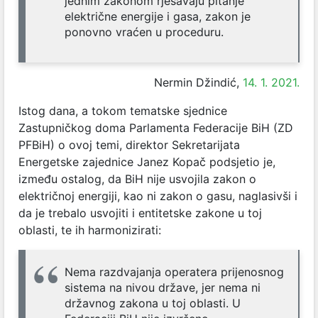
jednim zakonom rješavaju pitanje
električne energije i gasa, zakon je
ponovno vraćen u proceduru.
Nermin Džindić,
14. 1. 2021.
Istog dana, a tokom tematske sjednice
Zastupničkog doma Parlamenta Federacije BiH (ZD
PFBiH) o ovoj temi, direktor Sekretarijata
Energetske zajednice Janez Kopač podsjetio je,
između ostalog, da BiH nije usvojila zakon o
električnoj energiji, kao ni zakon o gasu, naglasivši i
da je trebalo usvojiti i entitetske zakone u toj
oblasti, te ih harmonizirati:
Nema razdvajanja operatera prijenosnog
sistema na nivou države, jer nema ni
državnog zakona u toj oblasti. U