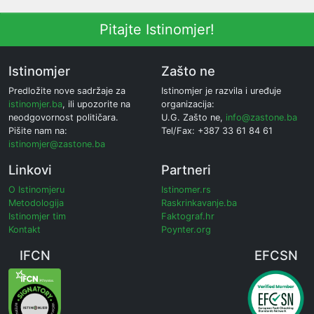
Pitajte Istinomjer!
Istinomjer
Zašto ne
Predložite nove sadržaje za
Istinomjer je razvila i uređuje
istinomjer.ba
, ili upozorite na
organizacija:
neodgovornost političara.
U.G. Zašto ne,
info@zastone.ba
Pišite nam na:
Tel/Fax: +387 33 61 84 61
istinomjer@zastone.ba
Linkovi
Partneri
O Istinomjeru
Istinomer.rs
Metodologija
Raskrinkavanje.ba
Istinomjer tim
Faktograf.hr
Kontakt
Poynter.org
IFCN
EFCSN