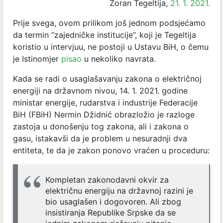
Zoran Tegeltija,
21. 1. 2021.
Prije svega, ovom prilikom još jednom podsjećamo
da termin “zajedničke institucije”, koji je Tegeltija
koristio u intervjuu, ne postoji u Ustavu BiH, o čemu
je Istinomjer
pisao
u nekoliko navrata.
Kada se radi o usaglašavanju zakona o električnoj
energiji na državnom nivou, 14. 1. 2021. godine
ministar energije, rudarstva i industrije Federacije
BiH (FBiH) Nermin Džidnić obrazložio je razloge
zastoja u donošenju tog zakona, ali i zakona o
gasu, istakavši da je problem u nesuradnji dva
entiteta, te da je zakon ponovo vraćen u proceduru:
Kompletan zakonodavni okvir za
električnu energiju na državnoj razini je
bio usaglašen i dogovoren. Ali zbog
insistiranja Republike Srpske da se