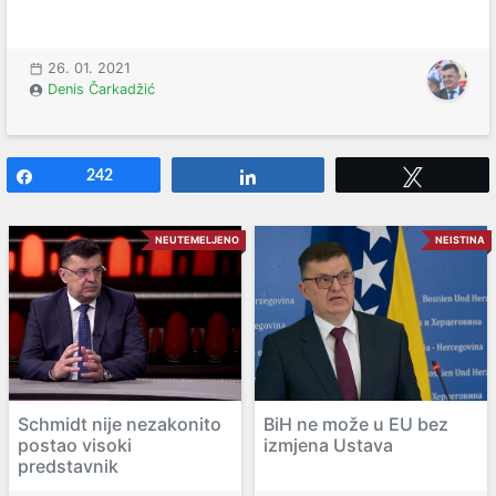
26. 01. 2021
Denis Čarkadžić
Share
242
Share
Tweet
NEUTEMELJENO
NEISTINA
Schmidt nije nezakonito
BiH ne može u EU bez
postao visoki
izmjena Ustava
predstavnik