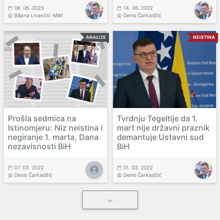
08. 06. 2023
14. 06. 2022
Biljana Livančić-Milić
Denis Čarkadžić
ANALIZE
NEISTINA
Prošla sedmica na
Tvrdnju Tegeltije da 1.
Istinomjeru: Niz neistina i
mart nije državni praznik
negiranje 1. marta, Dana
demantuje Ustavni sud
nezavisnosti BiH
BiH
07. 03. 2022
01. 03. 2022
Denis Čarkadžić
Denis Čarkadžić