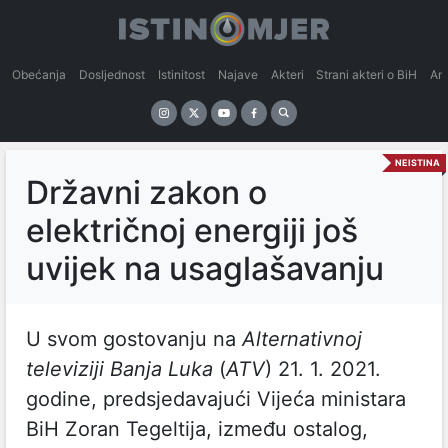
Obećanja
Dosljednost
Istinitost
Najave
Akteri
Strani akteri o BiH
An
NEISTINA
Državni zakon o
električnoj energiji još
uvijek na usaglašavanju
U svom gostovanju na
Alternativnoj
televiziji Banja Luka
(
ATV
) 21. 1. 2021.
godine, predsjedavajući Vijeća ministara
BiH Zoran Tegeltija, između ostalog,