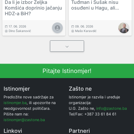
Da li je izbor Željka
Tuđman i Šušak nisu
Komšića doprinio jačanju
osuđeni u Hagu, ali…
HDZ-a BiH?
17. 06. 2026
09. 06. 2026
Dino Šakanović
Mašo Karavdić
Pitajte Istinomjer!
Istinomjer
Zašto ne
Predložite nove sadržaje za
Istinomjer je razvila i uređuje
istinomjer.ba
, ili upozorite na
organizacija:
neodgovornost političara.
U.G. Zašto ne,
info@zastone.ba
Pišite nam na:
Tel/Fax: +387 33 61 84 61
istinomjer@zastone.ba
Linkovi
Partneri