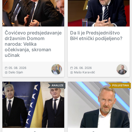
Čovićevo predsjedavanje
Da li je Predsjedništvo
državnim Domom
BiH etnički podijeljeno?
naroda: Velika
očekivanja, skroman
učinak
05. 08. 2026
26. 06. 2026
Dalio Sijah
Mašo Karavdić
ANALIZE
POLUISTINA