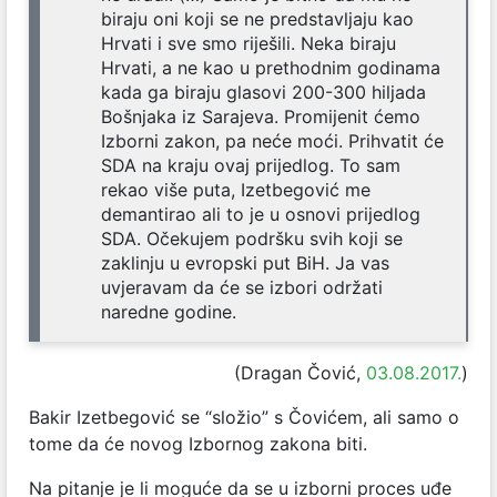
biraju oni koji se ne predstavljaju kao
Hrvati i sve smo riješili. Neka biraju
Hrvati, a ne kao u prethodnim godinama
kada ga biraju glasovi 200-300 hiljada
Bošnjaka iz Sarajeva. Promijenit ćemo
Izborni zakon, pa neće moći. Prihvatit će
SDA na kraju ovaj prijedlog. To sam
rekao više puta, Izetbegović me
demantirao ali to je u osnovi prijedlog
SDA. Očekujem podršku svih koji se
zaklinju u evropski put BiH. Ja vas
uvjeravam da će se izbori održati
naredne godine.
(Dragan Čović,
03.08.2017.
)
Bakir Izetbegović se “složio” s Čovićem, ali samo o
tome da će novog Izbornog zakona biti.
Na pitanje je li moguće da se u izborni proces uđe