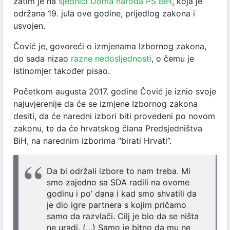
zatim je na
sjednici Doma naroda PS BiH
, koja je
održana 19. jula ove godine, prijedlog zakona i
usvojen.
Čović je, govoreći o izmjenama Izbornog zakona,
do sada nizao
razne nedosljednosti
, o čemu je
Istinomjer također pisao.
Početkom augusta 2017. godine Čović je iznio svoje
najuvjerenije da će se izmjene Izbornog zakona
desiti, da će naredni izbori biti provedeni po novom
zakonu, te da će hrvatskog člana Predsjedništva
BiH, na narednim izborima “birati Hrvati”.
Da bi održali izbore to nam treba. Mi
smo zajedno sa SDA radili na ovome
godinu i po’ dana i kad smo shvatili da
je dio igre partnera s kojim pričamo
samo da razvlači. Cilj je bio da se ništa
ne uradi. (…) Samo je bitno da mu ne