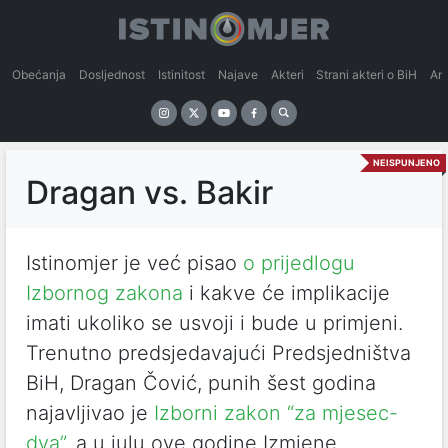
Obećanja
Dosljednost
Istinitost
Najave
Akteri
Strani akteri o BiH
An
NEISPUNJENO
Dragan vs. Bakir
Istinomjer je već pisao
o prijedlogu
Izbornog zakona
i kakve će implikacije
imati ukoliko se usvoji i bude u primjeni.
Trenutno predsjedavajući Predsjedništva
BiH, Dragan Čović, punih šest godina
najavljivao je
Izborni zakon “za mjesec-
dva”
, a u julu ove godine Izmjene