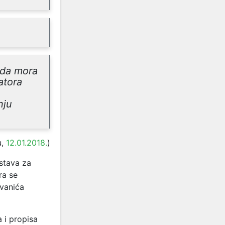
e da mora
atora
nju
u,
12.01.2018.
)
stava za
ra se
Ivanića
 i propisa