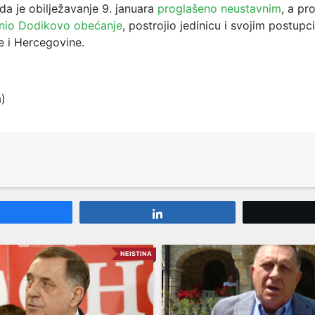
da je obilježavanje 9. januara
proglašeno neustavnim
, a pr
punio Dodikovo obećanje
, postrojio jedinicu i svojim postup
 i Hercegovine.
a)
Share
Share
NEISTINA