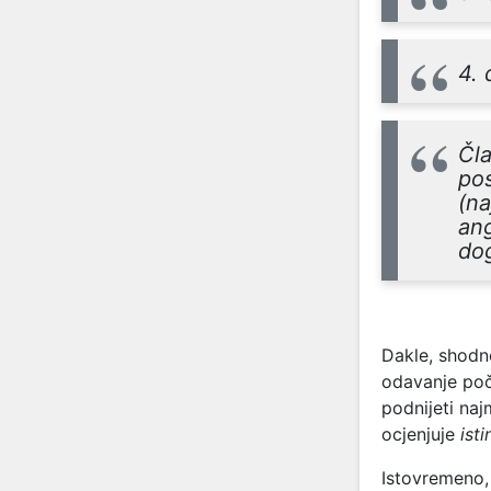
4. 
Čla
po
(na
ang
dog
Dakle, shodn
odavanje poč
podnijeti naj
ocjenjuje
ist
Istovremeno, 