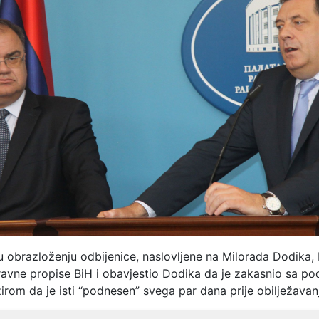
 obrazloženju odbijenice, naslovljene na Milorada Dodika, 
avne propise BiH i obavjestio Dodika da je zakasnio sa p
irom da je isti “podnesen” svega par dana prije obilježavanj