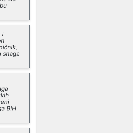
ebu
 i
an
ničnik,
h snaga
aga
skih
meni
ga BiH