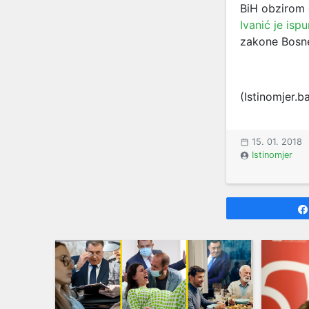
BiH obzirom 
Ivanić je is
zakone Bosne
(Istinomjer.b
15. 01. 2018
Istinomjer