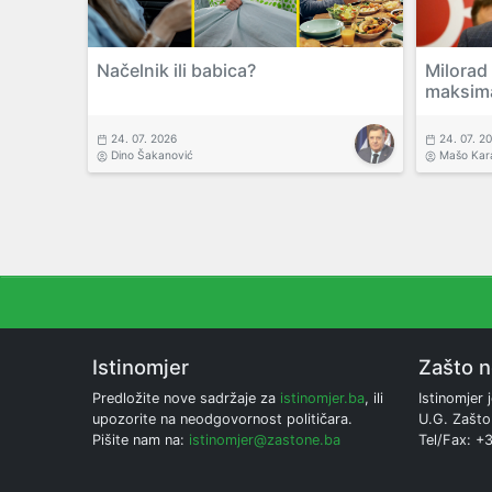
Načelnik ili babica?
Milorad
maksim
24. 07. 2026
24. 07. 2
Dino Šakanović
Mašo Kar
Istinomjer
Zašto 
Predložite nove sadržaje za
istinomjer.ba
, ili
Istinomjer j
upozorite na neodgovornost političara.
U.G. Zašto
Pišite nam na:
istinomjer@zastone.ba
Tel/Fax: +