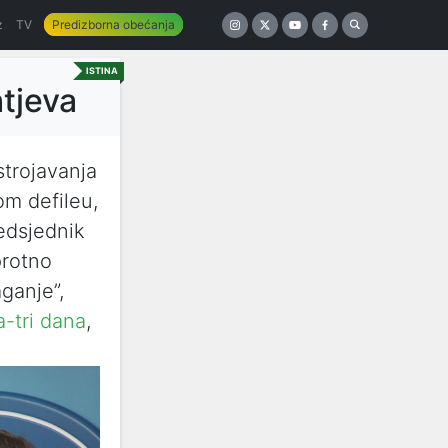
z
TV
Predizborna obećanja
ISTINA
tjeva
strojavanja
m defileu,
edsjednik
protno
ganje”,
a-tri dana
,