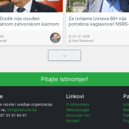
 Dodik nije osuđen
Za izmjene Ustava BiH nije
alnom zatvorskom kaznom
potrebna saglasnost NSRS
026
23. 07. 2026
avdić
Dino Šakanović
Pitajte Istinomjer!
ne
Linkovi
Pa
e razvila i uređuje organizacija:
O Istinomjeru
Ist
 ne,
info@zastone.ba
Metodologija
Ras
387 33 61 84 61
Istinomjer tim
Fak
Kontakt
Poy