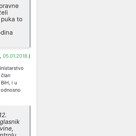
 pravne
eli
 puka to
odina
,
05.01.2018.
)
nistarstvo
 član
BiH, i u
, odnosno
12.
glasnik
vine,
ntrolu