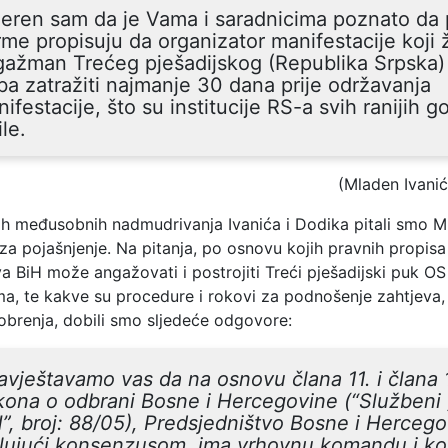
eren sam da je Vama i saradnicima poznato da
me propisuju da organizator manifestacije koji ž
gažman Trećeg pješadijskog (Republika Srpska)
ba zatražiti najmanje 30 dana prije održavanja
ifestacije, što su institucije RS-a svih ranijih g
ile.
(Mladen Ivanić
 međusobnih nadmudrivanja Ivanića i Dodika pitali smo Mi
a pojašnjenje. Na pitanja, po osnovu kojih pravnih propisa
a BiH može angažovati i postrojiti Treći pješadijski puk OS 
ama, te kakve su procedure i rokovi za podnošenje zahtjeva
obrenja, dobili smo sljedeće odgovore:
vještavamo vas da na osnovu člana 11. i člana 
ona o odbrani Bosne i Hercegovine (“Službeni 
”, broj: 88/05), Predsjedništvo Bosne i Hercego
elujući konsenzusom, ima vrhovnu komandu i ko