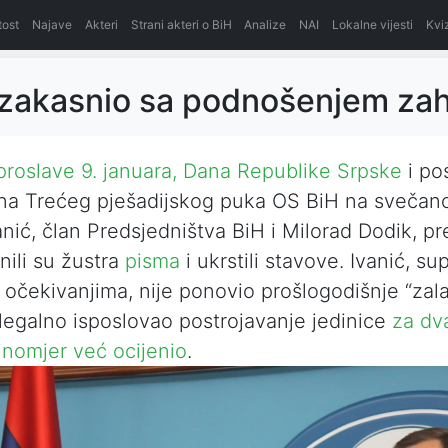
itost
Najave
Akteri
Strani akteri o BiH
Analize
NAI
Lokalne vijesti
Kvi
zakasnio sa podnošenjem zah
proslave 9. januara, Dana Republike Srpske
i po
na Trećeg pješadijskog puka OS BiH na svečano
nić, član Predsjedništva BiH i Milorad Dodik, pr
nili su žustra
pisma
i ukrstili stavove. Ivanić, su
očekivanjima, nije ponovio prošlogodišnje “zala
legalno isposlovao postrojavanje jedinice
za dv
tinomjer već ocijenio
.