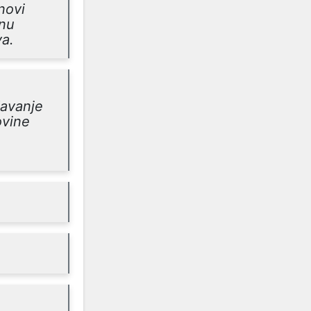
novi
snu
va.
davanje
ovine