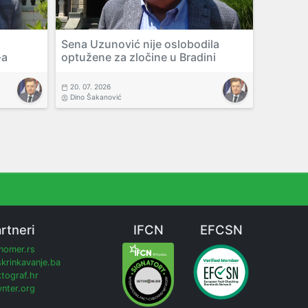
Sena Uzunović nije oslobodila
-a
optužene za zločine u Bradini
20. 07. 2026
Dino Šakanović
rtneri
IFCN
EFCSN
inomer.rs
krinkavanje.ba
tograf.hr
nter.org