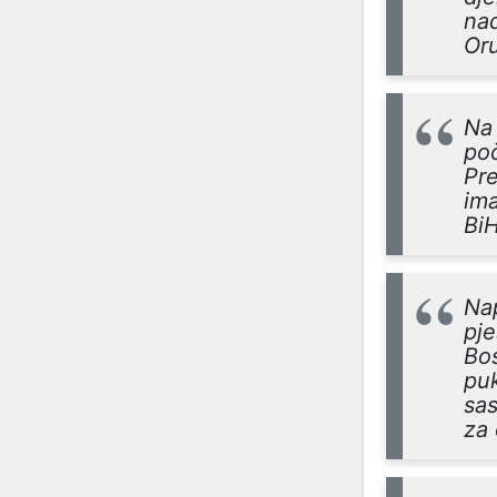
na
Or
Na 
poč
Pre
im
BiH
Nap
pje
Bos
puk
sas
za 