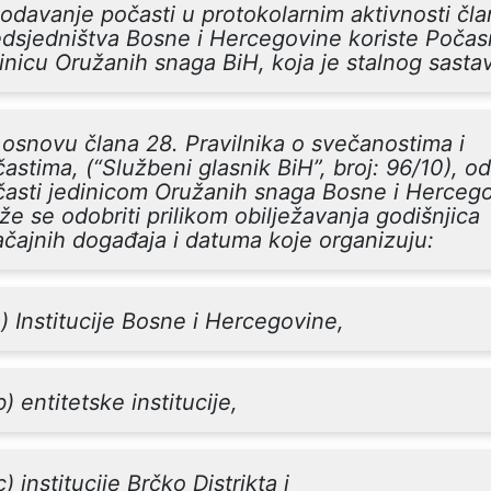
odavanje počasti u protokolarnim aktivnosti čla
dsjedništva Bosne i Hercegovine koriste Poča
inicu Oružanih snaga BiH, koja je stalnog sasta
osnovu člana 28. Pravilnika o svečanostima i
astima, (“Službeni glasnik BiH”, broj: 96/10), o
časti jedinicom Oružanih snaga Bosne i Herceg
e se odobriti prilikom obilježavanja godišnjica
čajnih događaja i datuma koje organizuju:
a) Institucije Bosne i Hercegovine,
b) entitetske institucije,
c) institucije Brčko Distrikta i