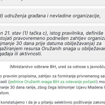
d) udruženja građana i nevladine organizacije,
n 21. stav (1) tačka c), istog pravilnika, definiš
stojati pravovremeno podnešen zahtjev organiz
jmanje 30 dana prije datuma obilježavanja) za
ažiranjem resursa Oružanih snaga u obilježava
ađaja ili aktivnosti.
(Ministarstvo odbrane BiH, ured za odnose s javnošć
o pravnim propisima, zahtjev za formiranje privremenog sa
asti (
jedinice Oružanih snaga BiH za odavanje počasti
) mo
manje 30 dana ranije, zbog čega Istinomjer izjavu Mladena 
initom
.
konstatujemo i da je u pitanju selektivno poštivanje zakona