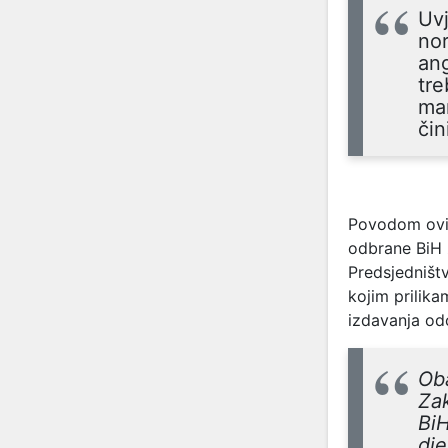
Uvj
nor
an
tre
man
čin
Povodom ovih
odbrane BiH z
Predsjedništv
kojim prilik
izdavanja od
Oba
Zak
BiH
dj