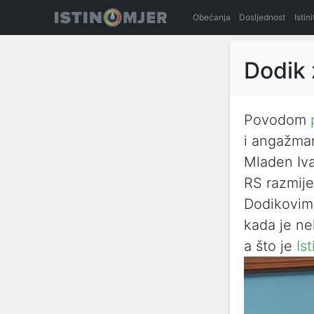
Obećanja
Dosljednost
Istin
Dodik 
Povodom
i angažma
Mladen Iva
RS razmije
Dodikovim 
kada je ne
a što je
Is