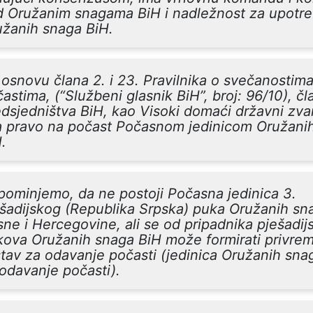
d Oružanim snagama BiH i nadležnost za upotr
užanih snaga BiH.
osnovu člana 2. i 23. Pravilnika o svečanostima
astima, (“Službeni glasnik BiH”, broj: 96/10), čl
dsjedništva BiH, kao Visoki domaći državni zva
a pravo na počast Počasnom jedinicom Oružani
.
ominjemo, da ne postoji Počasna jedinica 3.
šadijskog (Republika Srpska) puka Oružanih sn
ne i Hercegovine, ali se od pripadnika pješadij
ova Oružanih snaga BiH može formirati privre
tav za odavanje počasti (jedinica Oružanih sna
odavanje počasti).