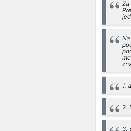
Za 
Pre
jed
Na 
poč
po
mož
zna
1. 
2. 
3. 