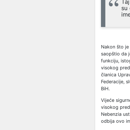
Taj
su 
ime
Nakon što je
saopštio da j
funkciju, is
visokog pred
članica Upra
Federacije, 
BiH.
Vijeće sigurn
visokog preds
Nebenzia ust
odbija ovo i