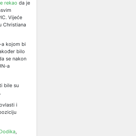
je rekao
da je
asvim
IC. Vijeće
u Christiana
N-a kojom bi
akođer bilo
da se nakon
 UN-a
i bile su
.
vlasti i
oziciju
 Dodika
,