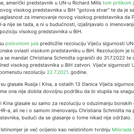
ne, američki predstavnik u UN-u Richard Mills
tom prilikom 
ovog visokog predstavnika u BiH “gotova stvar“ te da je s
saglasnost za imenovanje novog visokog predstavnika da P
-a nije se tada, a ni u budućnosti, izjašnjavalo o imenovanj
poziciju visokog predstavnika u BiH.
 su
polovinom jula
predložile rezoluciju Vijeću sigurnosti U
onske ovlasti visokom predstavniku u BiH. Rezolucijom je t
a se mandat Christiana Schmidta ograniči do 31.7.2022 te 
red visokog predstavnika u BiH zatvori. Vijeće sigurnosti
spomenutu rezoluciju
22.7.2021
. godine.
su glasale Rusija i Kina, a ostalih 13 članica Vijeća sigurnost
me ona nije dobila dovoljnu podršku da bi stupila na snagu
 i Kina glasale su samo za rezoluciju o oduzimanju bonskih o
HR-a, ali ne i o samom imenovanju Christiana Schmidta na p
stavnika, budući da se glasanje o tome nikad nije održalo.
stinomjer je već ocijenio kao neistinitom tvrdnju
Milorada