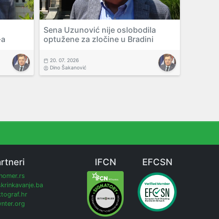
Sena Uzunović nije oslobodila
-a
optužene za zločine u Bradini
20. 07. 2026
Dino Šakanović
rtneri
IFCN
EFCSN
inomer.rs
krinkavanje.ba
tograf.hr
nter.org