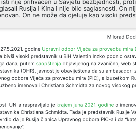
 isti nije prihvaćen u Savjetu bezbjednosti, prot
glasali Rusija i Kina i nije bilo saglasnosti. On ni
novan. On ne može da djeluje kao visoki preds
Milorad Dod
 27.5.2021. godine
Upravni odbor Vijeća za provedbu mira 
e bivši visoki predstavnik u BiH Valentin Inzko podnio osta
toga dana, putem
saopštenja
objavljenog na zvaničnoj web st
stavnika (OHR), javnost je obaviještena da su ambasadori 
vnog odbora Vijeća za provedbu mira (PIC), s izuzetkom R
službeno imenovali Christiana Schmidta za novog visokog p
osti UN-a raspravljalo je
krajem juna 2021. godine
o imenov
tavnika Christiana Schmidta. Tada je predstavnik Rusije Va
vrdio da je Rusija članica Upravnog odbora PIC-a i da “kat
menovanje”.