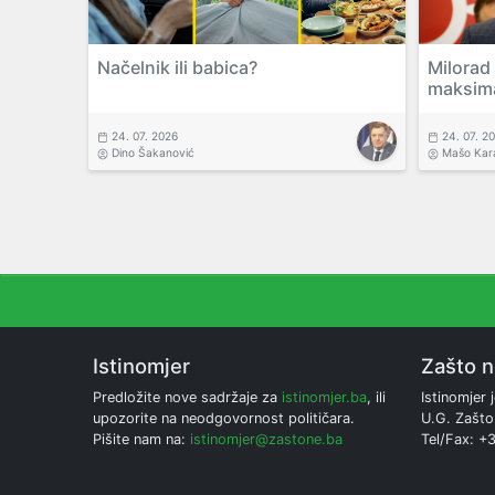
Načelnik ili babica?
Milorad
maksim
24. 07. 2026
24. 07. 2
Dino Šakanović
Mašo Kar
Istinomjer
Zašto 
Predložite nove sadržaje za
istinomjer.ba
, ili
Istinomjer j
upozorite na neodgovornost političara.
U.G. Zašto
Pišite nam na:
istinomjer@zastone.ba
Tel/Fax: +