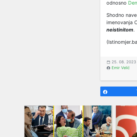
odnosno
Den
Shodno naved
imenovanja C
neistinitom
.
(Istinomjer.b
25. 08. 2023
Emir Velić
Share