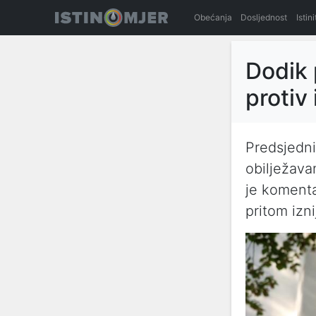
Obećanja
Dosljednost
Istin
Dodik 
protiv
Predsjedni
obilježava
je komenta
pritom izni