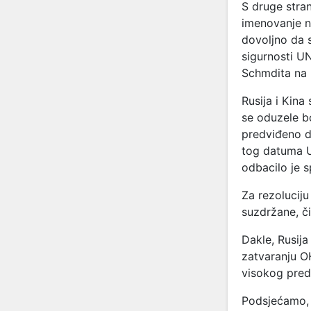
S druge stra
imenovanje n
dovoljno da 
sigurnosti UN
Schmdita na 
Rusija i Kina
se oduzele b
predviđeno d
tog datuma U
odbacilo je 
Za rezoluciju 
suzdržane, či
Dakle, Rusija
zatvaranju O
visokog pred
Podsjećamo, I