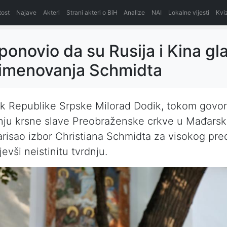
itost
Najave
Akteri
Strani akteri o BiH
Analize
NAI
Lokalne vijesti
Kvi
ponovio da su Rusija i Kina gl
 imenovanja Schmidta
k Republike Srpske Milorad Dodik, tokom govo
nju krsne slave Preobraženske crkve u Mađarsk
risao izbor Christiana Schmidta za visokog pre
jevši neistinitu tvrdnju.