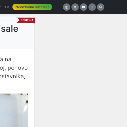
z
TV
Predizborna obećanja
NEISTINA
asale
ra na
oj, ponovo
dstavnika,