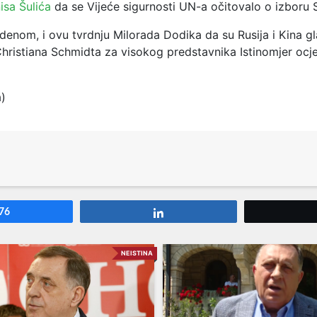
isa Šulića
da se Vijeće sigurnosti UN-a očitovalo o izboru 
enom, i ovu tvrdnju Milorada Dodika da su Rusija i Kina gl
hristiana Schmidta za visokog predstavnika Istinomjer ocje
a)
76
Share
NEISTINA