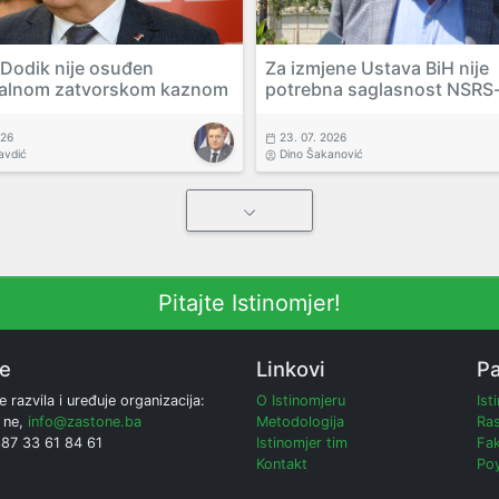
 Dodik nije osuđen
Za izmjene Ustava BiH nije
alnom zatvorskom kaznom
potrebna saglasnost NSRS
026
23. 07. 2026
avdić
Dino Šakanović
Pitajte Istinomjer!
ne
Linkovi
Pa
e razvila i uređuje organizacija:
O Istinomjeru
Ist
 ne,
info@zastone.ba
Metodologija
Ras
387 33 61 84 61
Istinomjer tim
Fak
Kontakt
Poy