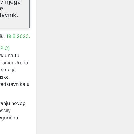
iv njega
je
tavnik.
ik,
19.8.2023.
(PIC)
vku na tu
ranici Ureda
zemalja
uske
redstavnika u
anju novog
ssily
egorično