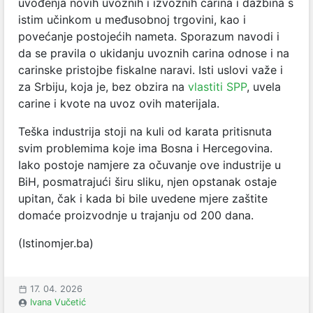
uvođenja novih uvoznih i izvoznih carina i dažbina s
istim učinkom u međusobnoj trgovini, kao i
povećanje postojećih nameta. Sporazum navodi i
da se pravila o ukidanju uvoznih carina odnose i na
carinske pristojbe fiskalne naravi. Isti uslovi važe i
za Srbiju, koja je, bez obzira na
vlastiti SPP
, uvela
carine i kvote na uvoz ovih materijala.
Teška industrija stoji na kuli od karata pritisnuta
svim problemima koje ima Bosna i Hercegovina.
Iako postoje namjere za očuvanje ove industrije u
BiH, posmatrajući širu sliku, njen opstanak ostaje
upitan, čak i kada bi bile uvedene mjere zaštite
domaće proizvodnje u trajanju od 200 dana.
(Istinomjer.ba)
17. 04. 2026
Ivana Vučetić