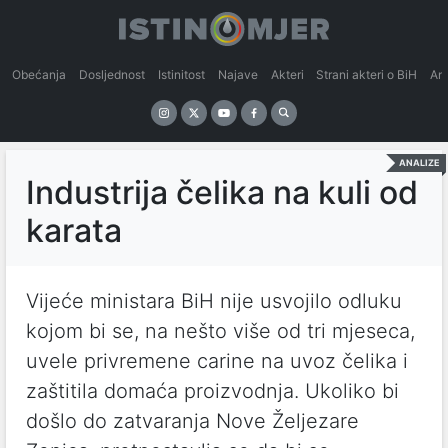
Obećanja
Dosljednost
Istinitost
Najave
Akteri
Strani akteri o BiH
An
ANALIZE
Industrija čelika na kuli od
karata
Vijeće ministara BiH nije usvojilo odluku
kojom bi se, na nešto više od tri mjeseca,
uvele privremene carine na uvoz čelika i
zaštitila domaća proizvodnja. Ukoliko bi
došlo do zatvaranja Nove Željezare