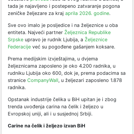
tada je najavljeno i postepeno zatvaranje pogona
zeničke željezare za kraj
aprila 2026. godine
.
Sve ovo imalo je posljedice i na željeznice u oba
entiteta.
Najveći partner
Željeznica Republike
Srpske
upravo je rudnik Ljubija, a
Željeznice
Federacije
već su pogođene gašanjem koksare.
Prema medijskim izvještajima, u dvjema
željeznicama zaposleno je oko 4.200 radnika, u
rudniku Ljubija oko 600, dok je, prema podacima sa
stranice
CompanyWall
, u željezari zaposleno 1.878
radnika.
Opstanak industrije čelika u BiH upitan je i zbog
trenda uvođenja carina na čelik i željezo u
Evropskoj uniji, ali i u susjednoj Srbiji.
Carine na čelik i željezo izvan BiH