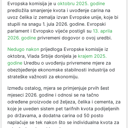
Evropska komisija je u
oktobru 2025. godine
predložila smanjenje kvota i uvođenje carina na
uvoz čelika iz zemalja izvan Evropske unije, koje bi
stupili na snagu 1. jula 2026. godine. Evropski
parlament i Evropsko vijeće postigli su
13. aprila
2026. godine
privremeni dogovor o ovoj uredbi.
Nedugo nakon
prijedloga Evropske komisije iz
oktobra, Vlada Srbije donijela je
krajem 2025.
godine
Uredbu o uvođenju privremene mjere za
obezbjeđenje ekonomske stabilnosti industrija od
strateške važnosti za ekonomiju.
Između ostalog, mjera se primjenjuje prvih šest
mjeseci 2026. godine i odnosi se na tačno
određene proizvode od željeza, čelika i cementa, za
koje je uveden sistem pet tarifnih kvota podijeljenih
po državama, a dodatna carina od 50 posto
naplaćuje se tek nakon što se individualna kvota za