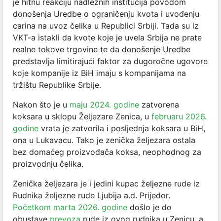
je hitnu reakciju nadležnih institucija povodom
donošenja Uredbe o ograničenju kvota i uvođenju
carina na uvoz čelika u Republici Srbiji. Tada su iz
VKT-a istakli da kvote koje je uvela Srbija ne prate
realne tokove trgovine te da donošenje Uredbe
predstavlja limitirajući faktor za dugoročne ugovore
koje kompanije iz BiH imaju s kompanijama na
tržištu Republike Srbije.
Nakon što je u
maju 2024. godine
zatvorena
koksara u sklopu Željezare Zenica, u
februaru 2026.
godine
vrata je zatvorila i posljednja koksara u BiH,
ona u Lukavacu. Tako je zenička željezara ostala
bez domaćeg proizvođača koksa, neophodnog za
proizvodnju čelika.
Zenička željezara je i jedini kupac željezne rude iz
Rudnika željezne rude Ljubija a.d. Prijedor.
Početkom marta 2026. godine
došlo je do
obustave
prevoza
rude iz ovog rudnika u Zenicu, a