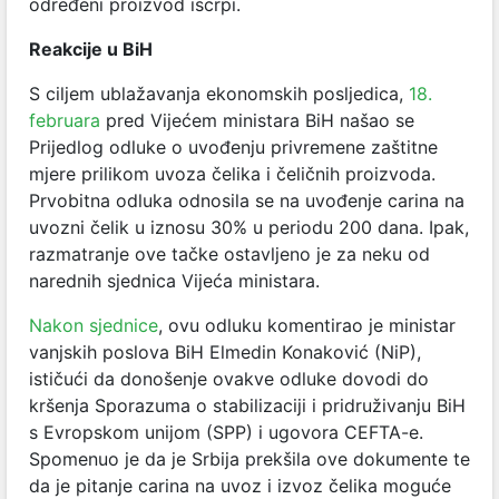
određeni proizvod iscrpi.
Reakcije u BiH
S ciljem ublažavanja ekonomskih posljedica,
18.
februara
pred Vijećem ministara BiH našao se
Prijedlog odluke o uvođenju privremene zaštitne
mjere prilikom uvoza čelika i čeličnih proizvoda.
Prvobitna odluka odnosila se na uvođenje carina na
uvozni čelik u iznosu 30% u periodu 200 dana. Ipak,
razmatranje ove tačke ostavljeno je za neku od
narednih sjednica Vijeća ministara.
Nakon sjednice
,
ovu odluku komentirao je ministar
vanjskih poslova BiH Elmedin Konaković (NiP),
ističući da donošenje ovakve odluke dovodi do
kršenja Sporazuma o stabilizaciji i pridruživanju BiH
s Evropskom unijom (SPP) i ugovora CEFTA-e.
Spomenuo je da je Srbija prekšila ove dokumente te
da je pitanje carina na uvoz i izvoz čelika moguće