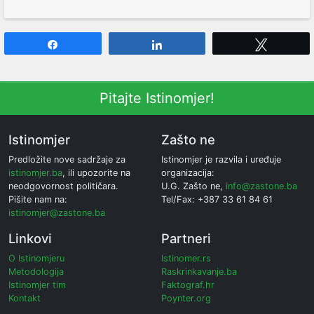
Share
Share
Tweet
Pitajte Istinomjer!
Istinomjer
Zašto ne
Predložite nove sadržaje za
Istinomjer je razvila i uređuje
istinomjer.ba
, ili upozorite na
organizacija:
neodgovornost političara.
U.G. Zašto ne,
info@zastone.ba
Pišite nam na:
Tel/Fax: +387 33 61 84 61
istinomjer@zastone.ba
Linkovi
Partneri
O Istinomjeru
Istinomer.rs
Metodologija
Raskrinkavanje.ba
Istinomjer tim
Faktograf.hr
Kontakt
Poynter.org