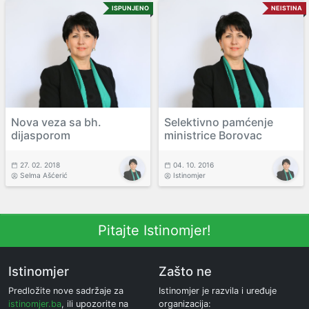
ISPUNJENO
NEISTINA
Nova veza sa bh.
Selektivno pamćenje
dijasporom
ministrice Borovac
27. 02. 2018
04. 10. 2016
Selma Ašćerić
Istinomjer
Pitajte Istinomjer!
Istinomjer
Zašto ne
Predložite nove sadržaje za
Istinomjer je razvila i uređuje
istinomjer.ba
, ili upozorite na
organizacija: