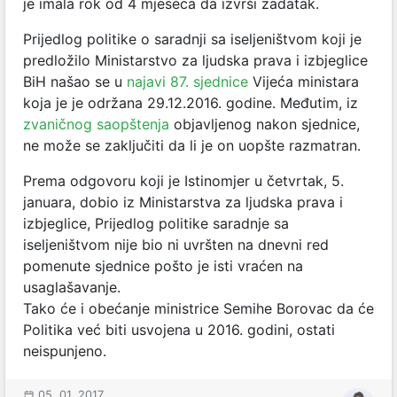
je imala rok od 4 mjeseca da izvrši zadatak.
Prijedlog politike o saradnji sa iseljeništvom koji je
predložilo Ministarstvo za ljudska prava i izbjeglice
BiH našao se u
najavi 87. sjednice
Vijeća ministara
koja je je održana 29.12.2016. godine. Međutim, iz
zvaničnog saopštenja
objavljenog nakon sjednice,
ne može se zaključiti da li je on uopšte razmatran.
Prema odgovoru koji je Istinomjer u četvrtak, 5.
januara, dobio iz Ministarstva za ljudska prava i
izbjeglice, Prijedlog politike saradnje sa
iseljeništvom nije bio ni uvršten na dnevni red
pomenute sjednice pošto je isti vraćen na
usaglašavanje.
Tako će i obećanje ministrice Semihe Borovac da će
Politika već biti usvojena u 2016. godini, ostati
neispunjeno.
05. 01. 2017