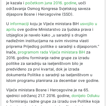
je kazala i
početkom juna 2016. godine
, uoči
održavanja Osmog Kongresa Svjetskog saveza
dijaspore Bosne i Hercegovine (SSD).
U
informaciji
koju je Vijeće ministara BiH
usvojilo u
aprilu
ove godine Ministarstvo za ljudska prava i
izbjeglice je navelo kako „u saradnji s drugim
nadležnim institucijama na svim nivoima vlasti
priprema Prijedlog politike o saradnji s dijasporom.“
Inače,
programom rada Vijeća ministara BiH
za
2016. godinu formiranje radne grupe za izradu
politike za saradnju sa iseljeništvom bilo je
predviđeno za prvi kvartal, dok je izrada
dokumenta Politike o saradnji sa iseljeništvom u
istom programu planirana za decembar ove godine.
Vijeće ministara Bosne i Hercegovine je na 65.
sjednici održanoj 21.7. 2016. godine,
donijelo Odluku
o formiranju radne grupe za izradu ove Politike koja