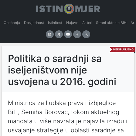
Obećanja
Dosljednost
Istinitost
Najave
Akteri
Strani akteri o BiH
An
NEISPUNJENO
Politika o saradnji sa
iseljeništvom nije
usvojena u 2016. godini
Ministrica za ljudska prava i izbjeglice
BiH, Semiha Borovac, tokom aktuelnog
mandata u više navrata je najavila izradu i
usvajanje strategije u oblasti saradnje sa