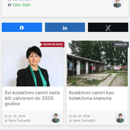
Dalio Sijah
Share
Share
Tweet
NEISPUNJENO
ANALIZE
Svi kolektivni centri neće
Kolektivni centri kao
biti zatvoreni do 2020.
kolektivna sramota
godine
21. 01. 2019
05. 07. 2018
Denis Čarkadžić
Denis Čarkadžić