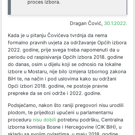
proces izbora.
Dragan Čović,
30.1.2022.
Kada je u pitanju Čovićeva tvrdnja da nema
formalno pravnih uvjeta za održavanje Općih izbora
2022. godine, prije svega treba napomenuti da u
periodu od raspisivanja Općih izbora 2018. godine
do danas, osim u dijelu koji se odnosio na lokalne
izbore u Mostaru, nije bilo izmjena Izbornog zakona
BiH te, na način i pod uslovima kako su održani
Opći izbori 2018. godine, ne postoje pravne
prepreke da se oni održe i 2022. godine.
Podsjećamo, nakon što raniji pregovori nisu urodili
plodom, te prijedlozi upućeni u parlamentarnu
proceduru
nisu dobili
potrebnu podršku, Centralna
izborna komisija Bosne i Hercegovine (CIK BiH), u
skladu sa svojim ovlastima, u maju 2018. godine