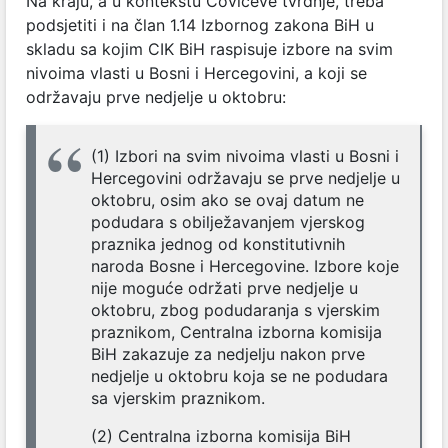
Na kraju, a u kontekstu Čovićeve tvrdnje, treba
podsjetiti i na član 1.14 Izbornog zakona BiH u
skladu sa kojim CIK BiH raspisuje izbore na svim
nivoima vlasti u Bosni i Hercegovini, a koji se
održavaju prve nedjelje u oktobru:
(1) Izbori na svim nivoima vlasti u Bosni i
Hercegovini održavaju se prve nedjelje u
oktobru, osim ako se ovaj datum ne
podudara s obilježavanjem vjerskog
praznika jednog od konstitutivnih
naroda Bosne i Hercegovine. Izbore koje
nije moguće održati prve nedjelje u
oktobru, zbog podudaranja s vjerskim
praznikom, Centralna izborna komisija
BiH zakazuje za nedjelju nakon prve
nedjelje u oktobru koja se ne podudara
sa vjerskim praznikom.
(2) Centralna izborna komisija BiH