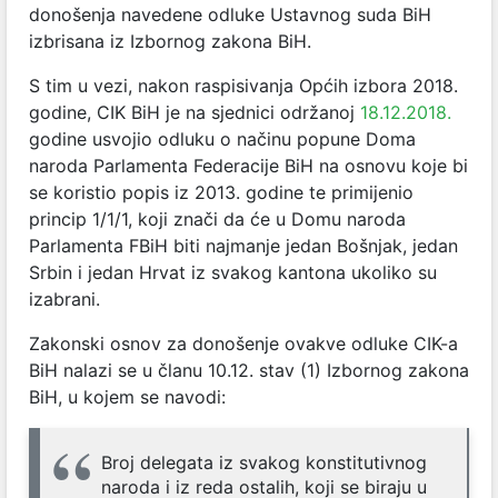
donošenja navedene odluke Ustavnog suda BiH
izbrisana iz Izbornog zakona BiH.
S tim u vezi, nakon raspisivanja Općih izbora 2018.
godine, CIK BiH je na sjednici održanoj
18.12.2018.
godine usvojio odluku o načinu popune Doma
naroda Parlamenta Federacije BiH na osnovu koje bi
se koristio popis iz 2013. godine te primijenio
princip 1/1/1, koji znači da će u Domu naroda
Parlamenta FBiH biti najmanje jedan Bošnjak, jedan
Srbin i jedan Hrvat iz svakog kantona ukoliko su
izabrani.
Zakonski osnov za donošenje ovakve odluke CIK-a
BiH nalazi se u članu 10.12. stav (1) Izbornog zakona
BiH, u kojem se navodi:
Broj delegata iz svakog konstitutivnog
naroda i iz reda ostalih, koji se biraju u