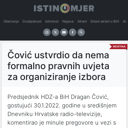
Obećanja
Dosljednost
Istinitost
Najave
Akteri
Strani akteri o BiH
An
NEISTINA
Čović ustvrdio da nema
formalno pravnih uvjeta
za organiziranje izbora
Predsjednik HDZ-a BiH Dragan Čović,
gostujući 30.1.2022. godine u središnjem
Dnevniku Hrvatske radio-televizije,
komentirao je minule pregovore u vezi s