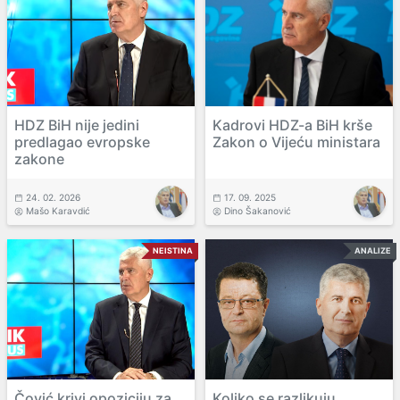
HDZ BiH nije jedini
Kadrovi HDZ-a BiH krše
predlagao evropske
Zakon o Vijeću ministara
zakone
24. 02. 2026
17. 09. 2025
Mašo Karavdić
Dino Šakanović
NEISTINA
ANALIZE
Čović krivi opoziciju za
Koliko se razlikuju