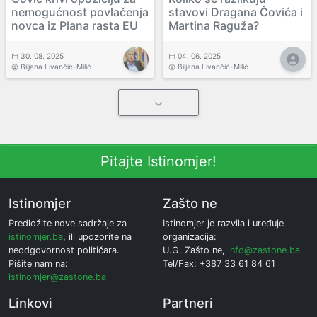
nemogućnost povlačenja
stavovi Dragana Čovića i
novca iz Plana rasta EU
Martina Raguža?
30. 08. 2025
04. 06. 2025
Biljana Livančić-Milić
Biljana Livančić-Milić
Pitajte Istinomjer!
Istinomjer
Zašto ne
Predložite nove sadržaje za
Istinomjer je razvila i uređuje
istinomjer.ba
, ili upozorite na
organizacija:
neodgovornost političara.
U.G. Zašto ne,
info@zastone.ba
Pišite nam na:
Tel/Fax: +387 33 61 84 61
istinomjer@zastone.ba
Linkovi
Partneri