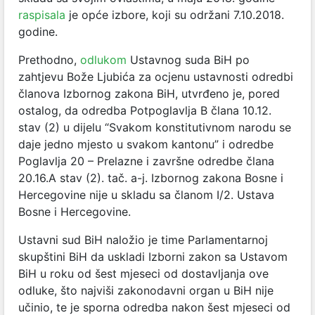
raspisala
je opće izbore, koji su održani 7.10.2018.
godine.
Prethodno,
odlukom
Ustavnog suda BiH po
zahtjevu Bože Ljubića za ocjenu ustavnosti odredbi
članova Izbornog zakona BiH, utvrđeno je, pored
ostalog, da odredba Potpoglavlja B člana 10.12.
stav (2) u dijelu “Svakom konstitutivnom narodu se
daje jedno mjesto u svakom kantonu” i odredbe
Poglavlja 20 – Prelazne i završne odredbe člana
20.16.A stav (2). tač. a-j. Izbornog zakona Bosne i
Hercegovine nije u skladu sa članom I/2. Ustava
Bosne i Hercegovine.
Ustavni sud BiH naložio je time Parlamentarnoj
skupštini BiH da uskladi Izborni zakon sa Ustavom
BiH u roku od šest mjeseci od dostavljanja ove
odluke, što najviši zakonodavni organ u BiH nije
učinio, te je sporna odredba nakon šest mjeseci od