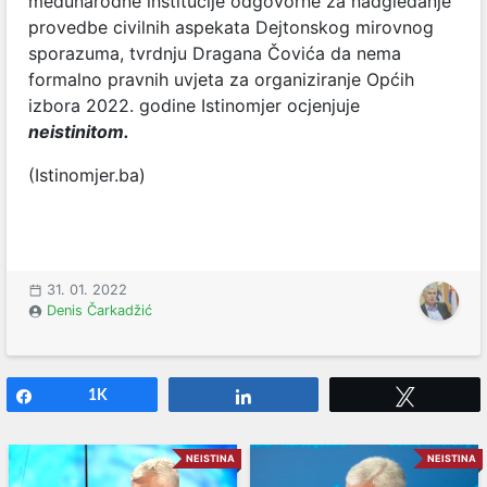
međunarodne institucije odgovorne za nadgledanje
provedbe civilnih aspekata Dejtonskog mirovnog
sporazuma, tvrdnju Dragana Čovića da nema
formalno pravnih uvjeta za organiziranje Općih
izbora 2022. godine Istinomjer ocjenjuje
neistinitom.
(Istinomjer.ba)
31. 01. 2022
Denis Čarkadžić
Share
1K
Share
Tweet
NEISTINA
NEISTINA