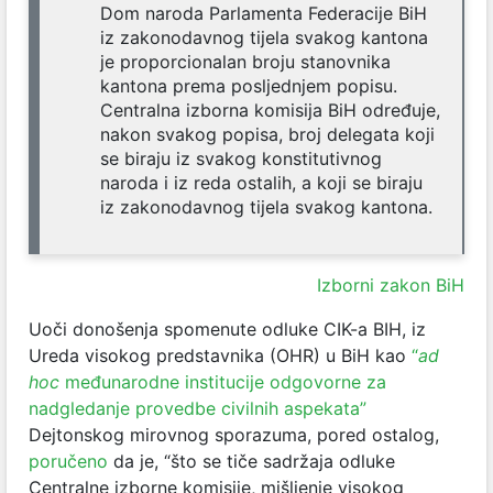
Dom naroda Parlamenta Federacije BiH
iz zakonodavnog tijela svakog kantona
je proporcionalan broju stanovnika
kantona prema posljednjem popisu.
Centralna izborna komisija BiH određuje,
nakon svakog popisa, broj delegata koji
se biraju iz svakog konstitutivnog
naroda i iz reda ostalih, a koji se biraju
iz zakonodavnog tijela svakog kantona.
Izborni zakon BiH
Uoči donošenja spomenute odluke CIK-a BIH, iz
Ureda visokog predstavnika (OHR) u BiH kao
“
ad
hoc
međunarodne institucije odgovorne za
nadgledanje provedbe civilnih aspekata”
Dejtonskog mirovnog sporazuma, pored ostalog,
poručeno
da je, “što se tiče sadržaja odluke
Centralne izborne komisije, mišljenje visokog