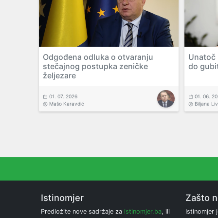
Odgođena odluka o otvaranju
Unatoč N
stečajnog postupka zeničke
do gubi
željezare
01. 07. 2026
01. 06. 2
Mašo Karavdić
Biljana Li
Istinomjer
Zašto 
Predložite nove sadržaje za
istinomjer.ba
, ili
Istinomjer j