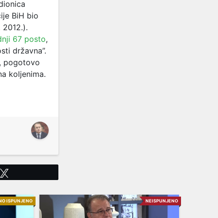
 dionica
ije BiH bio
. 2012.).
dnji 67 posto
,
sti državna”.
e, pogotovo
na koljenima.
Tweet
NO ISPUNJENO
NEISPUNJENO