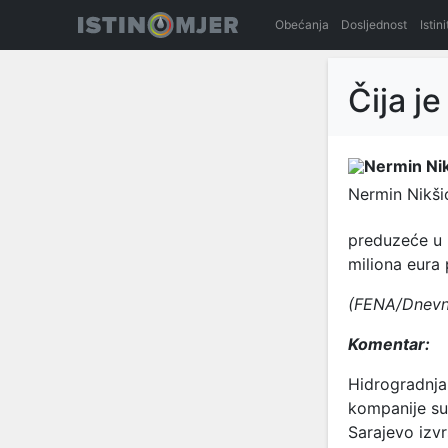
Obećanja
Dosljednost
Istin
Čija j
Nermin Nikši
preduzeće u 
miliona eura
(FENA/Dnevni
Komentar:
Hidrogradnja 
kompanije su 
Sarajevo izvr