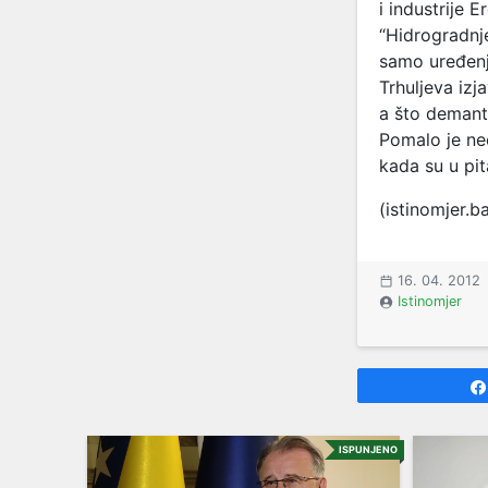
i industrije 
“Hidrogradnj
samo uređenj
Trhuljeva izj
a što demantu
Pomalo je neo
kada su u pit
(istinomjer.b
16. 04. 2012
Istinomjer
ISPUNJENO