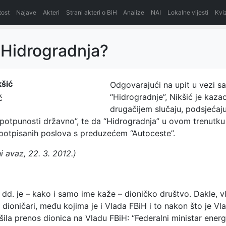
itost
Najave
Akteri
Strani akteri o BiH
Analize
NAI
Lokalne vijesti
Kvi
e Hidrogradnja?
Odgovarajući na upit u vezi s
“Hidrogradnje”, Nikšić je kaza
ć
drugačijem slučaju, podsjećaju
potpunosti državno”, te da “Hidrogradnja” u ovom trenutku
 potpisanih poslova s preduzećem “Autoceste”.
 avaz, 22. 3. 2012.)
dd. je – kako i samo ime kaže – dioničko društvo. Dakle, vl
dioničari, među kojima je i Vlada FBiH i to nakon što je V
šila prenos dionica na Vladu FBiH: “Federalni ministar energ