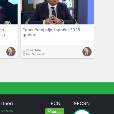
mo
Tunel Prenj nije započet 2025.
aja
godine
07. 01. 2026
Dino Šakanović
rtneri
IFCN
EFCSN
inomer.rs