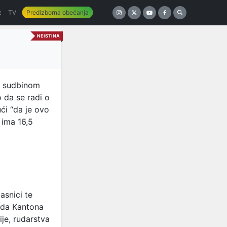
z
TV
Predizborna obećanja
NEISTINA
a sudbinom
o da se radi o
ći “da je ovo
 ima 16,5
asnici te
lada Kantona
ije, rudarstva