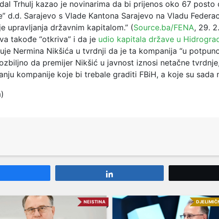
Erdal Trhulj kazao je novinarima da bi prijenos oko 67 posto
e” d.d. Sarajevo s Vlade Kantona Sarajevo na Vladu Federac
e upravljanja državnim kapitalom.” (
Source.ba/FENA
, 29. 2
ava takođe “otkriva” i da je
udio kapitala države u Hidrogra
je Nermina Nikšića u tvrdnji da je ta kompanija “u potpuno
zbiljno da premijer Nikšić u javnost iznosi netačne tvrdnj
anju kompanije koje bi trebale graditi FBiH, a koje su sada 
a)
Share
Share
NEISTINA
DJELIMIČ