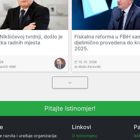
ikšićevoj tvrdnji, došlo je
Fiskalna reforma u FBiH sa
tka radnih mjesta
djelimično provedena do kr
2025.
026
10. 01. 2026
vančić-Milić
Mašo Karavdić
Pitajte Istinomjer!
ne
Linkovi
Pa
e razvila i uređuje organizacija:
O Istinomjeru
Ist