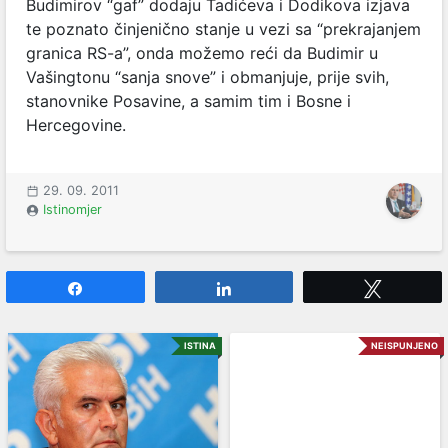
Budimirov “gaf” dodaju Tadićeva i Dodikova izjava
te poznato činjenično stanje u vezi sa “prekrajanjem
granica RS-a”, onda možemo reći da Budimir u
Vašingtonu “sanja snove” i obmanjuje, prije svih,
stanovnike Posavine, a samim tim i Bosne i
Hercegovine.
29. 09. 2011
Istinomjer
Share
Share
Tweet
ISTINA
NEISPUNJENO