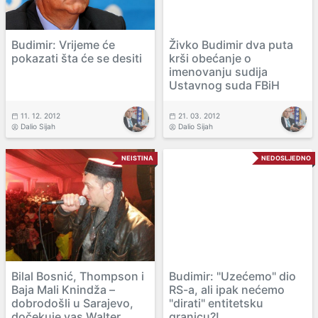
Budimir: Vrijeme će
Živko Budimir dva puta
pokazati šta će se desiti
krši obećanje o
imenovanju sudija
Ustavnog suda FBiH
11. 12. 2012
21. 03. 2012
Dalio Sijah
Dalio Sijah
NEISTINA
NEDOSLJEDNO
Bilal Bosnić, Thompson i
Budimir: "Uzećemo" dio
Baja Mali Knindža –
RS-a, ali ipak nećemo
dobrodošli u Sarajevo,
"dirati" entitetsku
dočekuje vas Walter
granicu?!