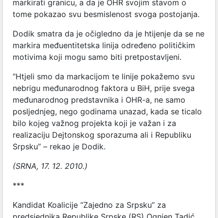
markirati granicu, a da je OHR svojim stavom o
tome pokazao svu besmislenost svoga postojanja.
Dodik smatra da je očigledno da je htijenje da se ne
markira međuentitetska linija određeno političkim
motivima koji mogu samo biti pretpostavljeni.
“Htjeli smo da markacijom te linije pokažemo svu
nebrigu međunarodnog faktora u BiH, prije svega
međunarodnog predstavnika i OHR-a, ne samo
posljednjeg, nego godinama unazad, kada se ticalo
bilo kojeg važnog projekta koji je važan i za
realizaciju Dejtonskog sporazuma ali i Republiku
Srpsku” – rekao je Dodik.
(SRNA, 17. 12. 2010.)
***
Kandidat Koalicije “Zajedno za Srpsku” za
predsjednika Republike Srpske (RS) Ognjen Tadić