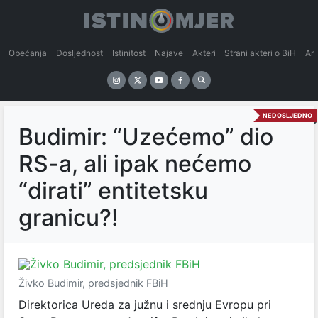
Obećanja
Dosljednost
Istinitost
Najave
Akteri
Strani akteri o BiH
An
NEDOSLJEDNO
Budimir: “Uzećemo” dio
RS-a, ali ipak nećemo
“dirati” entitetsku
granicu?!
Živko Budimir, predsjednik FBiH
Direktorica Ureda za južnu i srednju Evropu pri