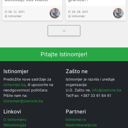
09. 12. 2011
29. 09. 2011
Istinomjer
Istinomjer
Pitajte Istinomjer!
Istinomjer
Zašto ne
Predložite nove sadržaje za
Istinomjer je razvila i uređuje
istinomjer.ba
, ili upozorite na
organizacija:
neodgovornost političara.
U.G. Zašto ne,
info@zastone.ba
Pišite nam na:
Tel/Fax: +387 33 61 84 61
istinomjer@zastone.ba
Linkovi
Partneri
O Istinomjeru
Istinomer.rs
Metodologija
Raskrinkavanje.ba