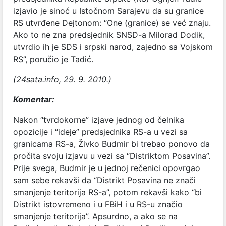
izjavio je sinoć u Istočnom Sarajevu da su granice
RS utvrđene Dejtonom: “One (granice) se već znaju.
Ako to ne zna predsjednik SNSD-a Milorad Dodik,
utvrdio ih je SDS i srpski narod, zajedno sa Vojskom
RS”, poručio je Tadić.
(24sata.info, 29. 9. 2010.)
Komentar:
Nakon “tvrdokorne” izjave jednog od čelnika
opozicije i “ideje” predsjednika RS-a u vezi sa
granicama RS-a, Živko Budmir bi trebao ponovo da
pročita svoju izjavu u vezi sa “Distriktom Posavina”.
Prije svega, Budmir je u jednoj rečenici opovrgao
sam sebe rekavši da “Distrikt Posavina ne znači
smanjenje teritorija RS-a”, potom rekavši kako “bi
Distrikt istovremeno i u FBiH i u RS-u značio
smanjenje teritorija”. Apsurdno, a ako se na