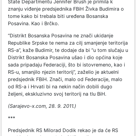
State Departmentu Jennifer Brush je primila k
znanju viđenje predsjednika FBiH Živka Budimira o
tome kako bi trebala biti uređena Bosanska
Posavina. Kao i Brčko.
“Distrikt Bosanska Posavina ne znači ukidanje
Republike Srpske te nema za cilj smanjenje teritorija
RS-a”, kaže Budimir, te dodaje da bi “u tom slučaju u
Distrikt Bosanska Posavina ušao i dio općina koje
sada pripadaju Federaciji, što bi istovremeno, kao i
RS-u, smanjilo njezin teritorij”, zaželio je aktuelni
predsjednik FBiH. Znači, malo od Federacije, malo
od RS-a i Hrvati bi na nekin način dobili dugo
željeni, ekskluzivno svoj teritorij na tlu BiH.
(Sarajevo-x.com, 28. 9. 2011.)
***
Predsjednik RS Milorad Dodik rekao je da će RS