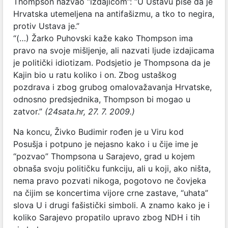
Thompson nazvao “izdajicom”: “U Ustavu piše da je
Hrvatska utemeljena na antifašizmu, a tko to negira,
protiv Ustava je.”
“(…) Žarko Puhovski kaže kako Thompson ima
pravo na svoje mišljenje, ali nazvati ljude izdajicama
je politički idiotizam. Podsjetio je Thompsona da je
Kajin bio u ratu koliko i on. Zbog ustaškog
pozdrava i zbog grubog omalovažavanja Hrvatske,
odnosno predsjednika, Thompson bi mogao u
zatvor.”
(24sata.hr, 27. 7. 2009.)
Na koncu, Živko Budimir rođen je u Viru kod
Posušja i potpuno je nejasno kako i u čije ime je
“pozvao” Thompsona u Sarajevo, grad u kojem
obnaša svoju političku funkciju, ali u koji, ako ništa,
nema pravo pozvati nikoga, pogotovo ne čovjeka
na čijim se koncertima vijore crne zastave, “uhata”
slova U i drugi fašistički simboli. A znamo kako je i
koliko Sarajevo propatilo upravo zbog NDH i tih