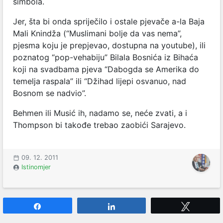
simbola.
Jer, šta bi onda spriječilo i ostale pjevače a-la Baja
Mali Knindža (“Muslimani bolje da vas nema”,
pjesma koju je prepjevao, dostupna na youtube), ili
poznatog “pop-vehabiju” Bilala Bosnića iz Bihaća
koji na svadbama pjeva “Dabogda se Amerika do
temelja raspala” ili “Džihad lijepi osvanuo, nad
Bosnom se nadvio”.
Behmen ili Musić ih, nadamo se, neće zvati, a i
Thompson bi takođe trebao zaobići Sarajevo.
09. 12. 2011
Istinomjer
Share
Share
Tweet