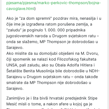
pjesama/pjesma/marko-perkovic-thompson/bojna-
cavoglave.html
)
Ako je “za dom spremni” pozdrav mira, nenasilja i u
čije ime je izgrađena ratom porušena zemlja, a
“zaludu” je poginulo 1. 000. 000 pripadnika
jugoslovenskih naroda u Drugom svjetskom ratu –
onda se slažemo, MP Thompson je dobrodošao u
Sarajevo.
Ako mislite da su domoljubi obješeni na M. Dvoru,
čiji spomenik se nalazi kod Filozofskog fakulteta
UNSA, pali zaludu, ako su Obala Adolfa Hitlera i
Šetalište Benita Musolinija bile dobrodošle u NDH-
Sarajevu u Drugom svjetskom ratu – onda takođe
smatrate da MP Thompson nije dobrodošao u
Sarajevo.
Zanimljivo je i šta bivši hrvatski predsjednik Stipe
Mesić misli o tome, a nakon afere u kojoj ga je