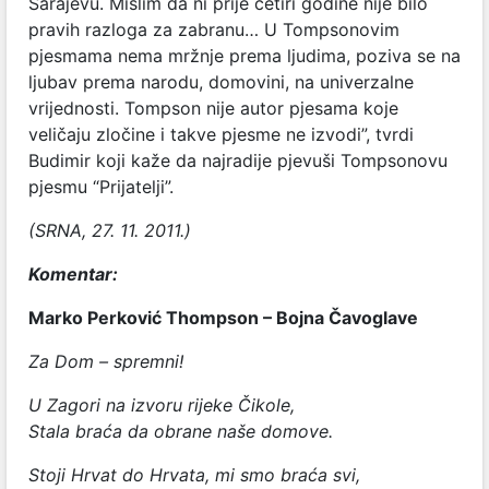
Sarajevu. Mislim da ni prije četiri godine nije bilo
pravih razloga za zabranu… U Tompsonovim
pjesmama nema mržnje prema ljudima, poziva se na
ljubav prema narodu, domovini, na univerzalne
vrijednosti. Tompson nije autor pjesama koje
veličaju zločine i takve pjesme ne izvodi”, tvrdi
Budimir koji kaže da najradije pjevuši Tompsonovu
pjesmu “Prijatelji”.
(SRNA, 27. 11. 2011.)
Komentar:
Marko Perković Thompson – Bojna Čavoglave
Za Dom – spremni!
U Zagori na izvoru rijeke Čikole,
Stala braća da obrane naše domove.
Stoji Hrvat do Hrvata, mi smo braća svi,