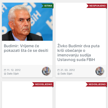
ISTINA
NEISPUNJENO
Budimir: Vrijeme će
Živko Budimir dva puta
pokazati šta će se desiti
krši obećanje o
imenovanju sudija
Ustavnog suda FBiH
11. 12. 2012
21. 03. 2012
Dalio Sijah
Dalio Sijah
NEDOSLJEDNO
NEDOSLJEDNO