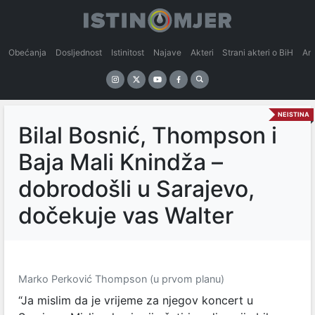
Obećanja
Dosljednost
Istinitost
Najave
Akteri
Strani akteri o BiH
An
NEISTINA
Bilal Bosnić, Thompson i
Baja Mali Knindža –
dobrodošli u Sarajevo,
dočekuje vas Walter
Marko Perković Thompson (u prvom planu)
“Ja mislim da je vrijeme za njegov koncert u