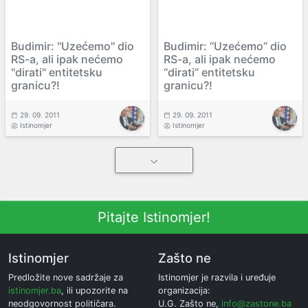
Budimir: "Uzećemo" dio
Budimir: “Uzećemo” dio
RS-a, ali ipak nećemo
RS-a, ali ipak nećemo
"dirati" entitetsku
“dirati” entitetsku
granicu?!
granicu?!
29. 09. 2011
29. 09. 2011
Istinomjer
Istinomjer
Pitajte Istinomjer!
Istinomjer
Zašto ne
Predložite nove sadržaje za
Istinomjer je razvila i uređuje
istinomjer.ba
, ili upozorite na
organizacija:
neodgovornost političara.
U.G. Zašto ne,
info@zastone.ba