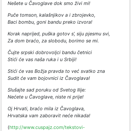
Nešete u Čavoglave dok smo živi mi!
Puče tomson, kalašnjikov a i zbrojevko,
Baci bombu, goni bandu preko izvora!
Korak naprijed, puška gotov s’, siju pjesmu svi,
Za dom braćo, za slobodu, borimo se mi.
Čujte srpski dobrovoljci bandu četnici
Stići će vas naša ruka i u Srbiji!
Stići će vas Božja pravda to već svatko zna
Sudit će vam bojovnici iz Čavoglava!
Slušajte sad poruku od Svetog Ilije:
Nećete u Čavoglave, niste ni prije!
Oj Hrvati, braćo mila iz Čavoglava,
Hrvatska vam zaboravit neće nikada!
(
http://www.cuspajz.com/tekstovi-