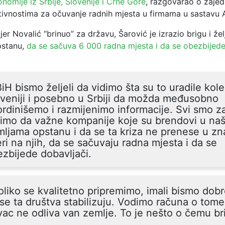
onomije iz Srbije, Slovenije i Crne Gore
,
razgovarao o zajed
tivnostima za očuvanje radnih mjesta u firmama u sastavu 
er Novalić “brinuo” za državu, Šarović je izrazio brigu i že
pstanu,
da se sačuva 6 000 radna mjesta i da se obezbijede
B
iH bismo željeli da vidimo šta su to uradile kol
veniji i posebno u Srbiji da možda međusobno
rdinišemo i razmijenimo informacije. Svi smo za
limo da važne kompanije koje su brendovi u na
ljama opstanu i da se ta kriza ne prenese u zna
ri na njih, da se sačuvaju radna mjesta i da se
zbijede dobavljači.
liko se kvalitetno pripremimo, imali bismo dob
se ta društva stabilizuju. Vodimo računa o tome
ac ne odliva van zemlje. To je nešto o čemu bri