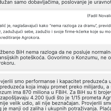
dužan samo dobavljačima, poslovanje je uravno
(Fadil Novali
lić je, naglašavajući kako “nema razloga za dramu”, previdi
, zadužujući sebe, zadužio i svoje firme-kćerke koje su mo
kreditiranje Agrokora.
užbeno BiH nema razloga da ne posluje normal
ansijskih poteškoća. Govorimo o Konzumu, ne o
rokoru.
vjerili smo performanse i kapacitet preduzeća 
preduzeća koja imaju promet preko milijardu, a
zum ima 870 miliona u FBiH. Za BiH su ti brojev
 zapošljavaju 4.200 ljudi što je 1/15 prometa Ag
nije velik udio, ali nije beznačajan. Provjerili sm
 je manji od zaliha i ukupnih potraživanja. Plać