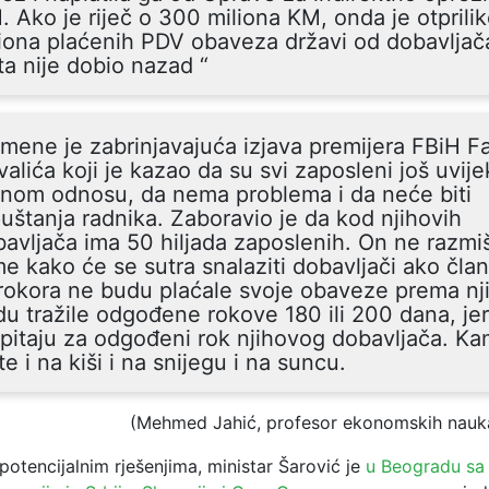
. Ako je riječ o 300 miliona KM, onda je otprili
iona plaćenih PDV obaveza državi od dobavljača
ta nije dobio nazad “
mene je zabrinjavajuća izjava premijera FBiH Fa
alića koji je kazao da su svi zaposleni još uvije
dnom odnosu, da nema problema i da neće biti
uštanja radnika. Zaboravio je da kod njihovih
avljača ima 50 hiljada zaposlenih. On ne razmiš
e kako će se sutra snalaziti dobavljači ako član
okora ne budu plaćale svoje obaveze prema nji
u tražile odgođene rokove 180 ili 200 dana, je
pitaju za odgođeni rok njihovog dobavljača. Ka
te i na kiši i na snijegu i na suncu.
(Mehmed Jahić, profesor ekonomskih nauk
potencijalnim rješenjima, ministar Šarović je
u Beogradu sa 