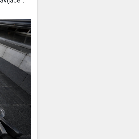
vljače”,