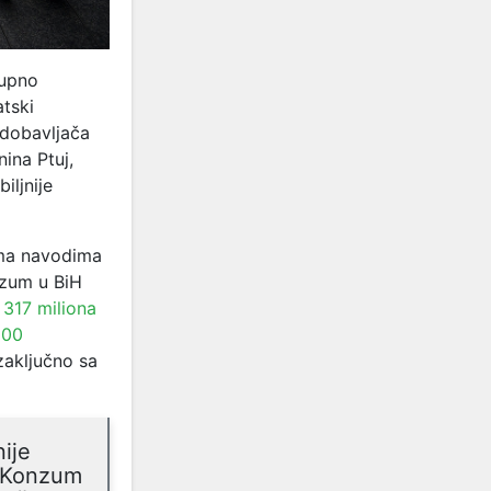
kupno
atski
/dobavljača
ina Ptuj,
iljnije
ma navodima
nzum u BiH
 317 miliona
200
zaključno sa
ije
. Konzum