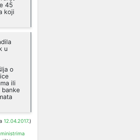
ke 45
 koji
dila
k u
lja o
ice
ma ili
r banke
mata
a
12.04.2017
.
)
ministrima