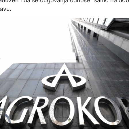
adužen i da se dugovanja odnose “samo na doba
žavu.