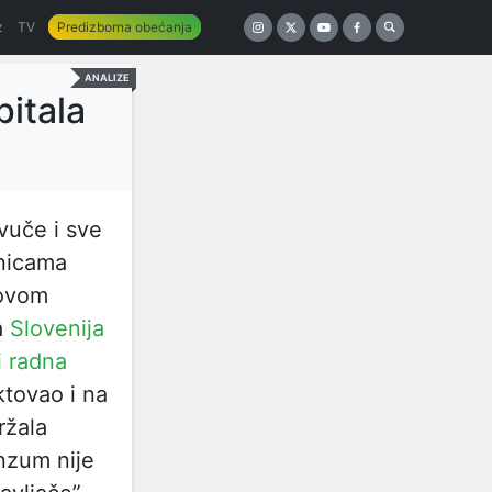
z
TV
Predizborna obećanja
ANALIZE
pitala
vuče i sve
dnicama
 ovom
a
Slovenija
i radna
ktovao i na
ržala
nzum nije