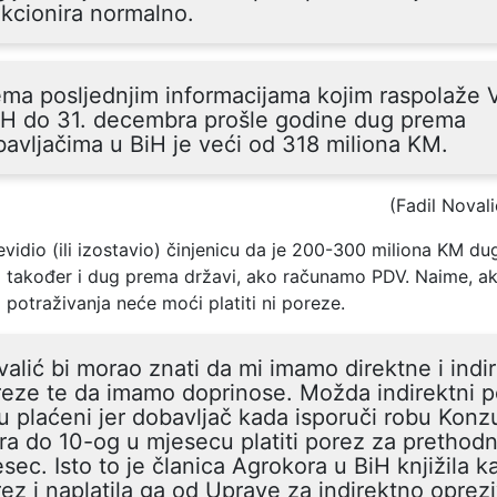
kcionira normalno.
ma posljednjim informacijama kojim raspolaže 
iH do 31. decembra prošle godine dug prema
avljačima u BiH je veći od 318 miliona KM.
(Fadil Novali
evidio (ili izostavio) činjenicu da je 200-300 miliona KM d
 također i dug prema državi, ako računamo PDV. Naime, ak
 potraživanja neće moći platiti ni poreze.
alić bi morao znati da mi imamo direktne i indi
eze te da imamo doprinose. Možda indirektni p
u plaćeni jer dobavljač kada isporuči robu Kon
a do 10-og u mjesecu platiti porez za prethodn
sec. Isto to je članica Agrokora u BiH knjižila k
ez i naplatila ga od Uprave za indirektno oprez