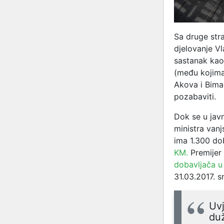
Sa druge str
djelovanje Vl
sastanak ka
(među kojima 
Akova i Bima
pozabaviti.
Dok se u jav
ministra van
ima 1.300 do
KM.
Premijer 
dobavljača u
31.03.2017. 
Uvj
duž