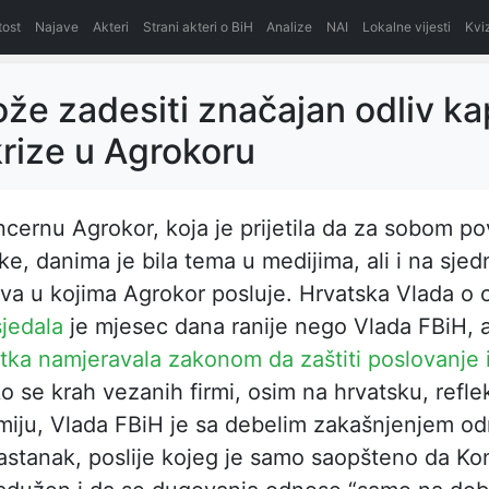
itost
Najave
Akteri
Strani akteri o BiH
Analize
NAI
Lokalne vijesti
Kvi
že zadesiti značajan odliv ka
rize u Agrokoru
ncernu Agrokor, koja je prijetila da za sobom po
ke, danima je bila tema u medijima, ali i na sje
va u kojima Agrokor posluje.
Hrvatska Vlada o
jedala
je mjesec dana ranije nego Vlada FBiH, 
tka namjeravala zakonom da zaštiti poslovanje 
ko se krah vezanih firmi, osim na hrvatsku, refle
miju,
Vlada FBiH je sa debelim zakašnjenjem od
astanak, poslije kojeg je samo saopšteno da Ko