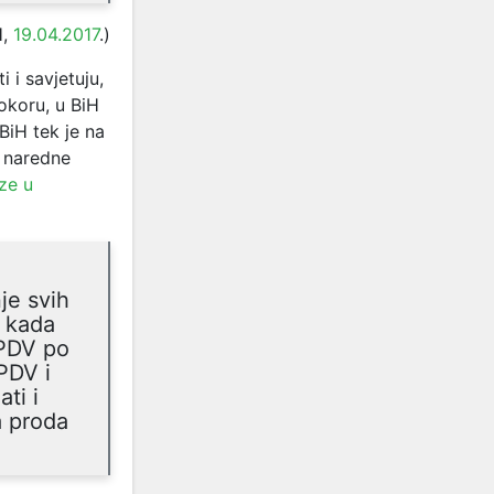
H,
19.04.2017
.)
 i savjetuju,
okoru, u BiH
BiH tek je na
o naredne
ze u
je svih
č kada
 PDV po
 PDV i
ti i
a proda