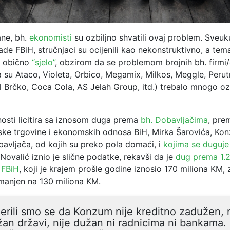
ane, bh.
ekonomisti
su
ozbiljno shvatili ovaj problem
. Sveu
ade FBiH, stručnjaci su ocijenili kao nekonstruktivno, a tem
o obično
“sjelo”
, obzirom da se problemom brojnih bh. firmi
su Ataco, Violeta, Orbico, Megamix, Milkos, Meggle, Perutn
l Brčko, Coca
Cola, AS Jelah Group, itd.) trebalo mnogo ozb
nosti licitira sa iznosom duga prema
bh. Dobavljačima
, pre
jske trgovine i ekonomskih odnosa BiH, Mirka Šarovića, Ko
bavljača, od kojih su preko pola domaći, i
kojima se duguje
Novalić iznio je slične podatke, rekavši da je
dug prema 1.
 FBiH
, koji je krajem prošle godine iznosio 170 miliona KM, 
smanjen na 130 miliona KM.
erili smo se da Konzum nije kreditno zadužen, n
an državi, nije dužan ni radnicima ni bankama