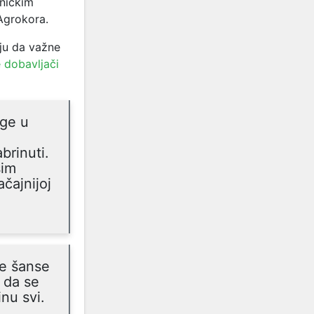
ničkim
Agrokora.
lju da
važne
 dobavljači
ege u
brinuti.
šim
čajnijoj
re šanse
 da se
nu svi.