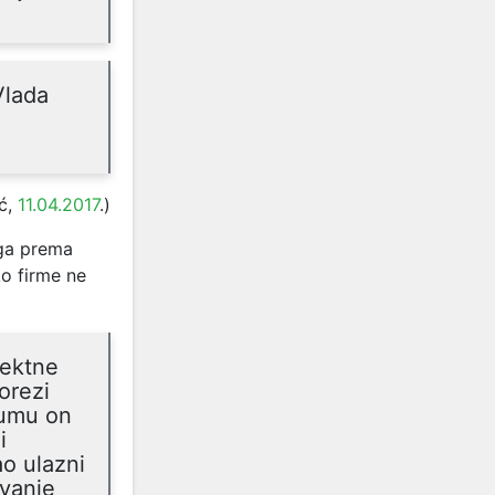
Vlada
ć,
11.04.2017
.)
uga prema
o firme ne
rektne
orezi
zumu on
i
ao ulazni
ivanje