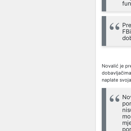
fun
Pre
FB
dob
Novalić je pr
dobavljačima
naplate svoja
Nov
por
nis
mor
mje
por