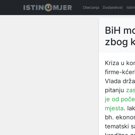
Obećanja
Dosljednost
Istin
BiH mo
zbog k
Kriza u ko
firme-kćer
Vlada drža
pitanju
zas
je od poče
mjesta
. Ia
bh. ekono
tematski s