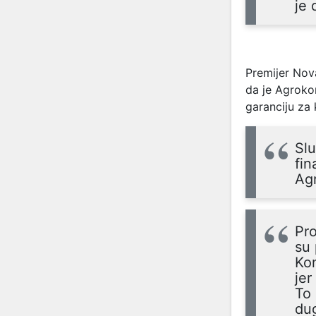
je 
Premijer Nova
da je Agrokor
garanciju za 
Sl
fin
Ag
Pro
su 
Kon
jer
To 
dug