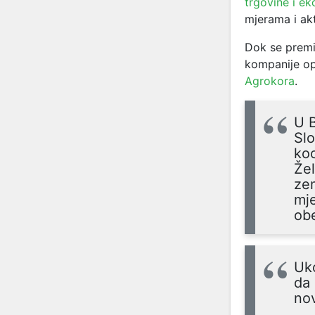
trgovine i ek
mjerama i ak
Dok se premij
kompanije
o
Agrokora
.
U 
Slo
koo
Že
zem
mje
obe
Uko
da 
nov