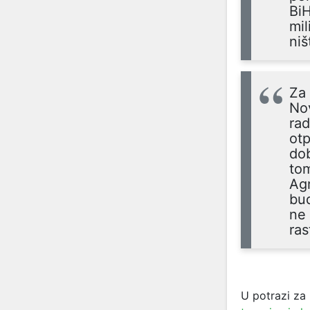
BiH
mil
niš
Za 
Nov
ra
otp
dob
tom
Agr
bud
ne 
ras
U potrazi za 