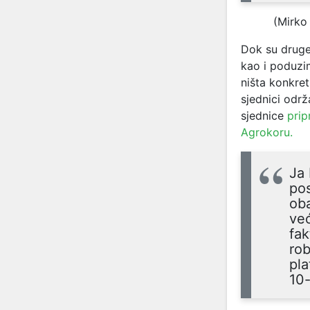
(Mirko
Dok su druge 
kao i poduzi
ništa konkre
sjednici odr
sjednice
prip
Agrokoru.
Ja 
pos
oba
već
fak
rob
pla
10