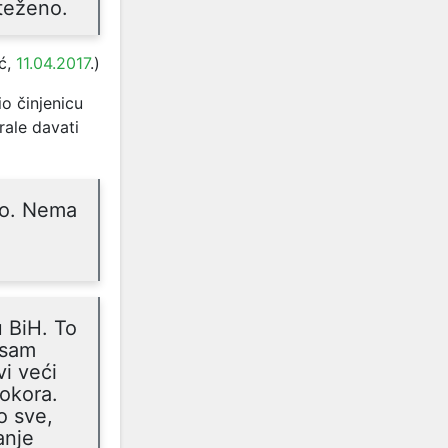
teženo.
ć
,
11.04.2017
.)
o činjenicu
rale davati
no. Nema
u BiH. To
 sam
i veći
rokora.
o sve,
anje