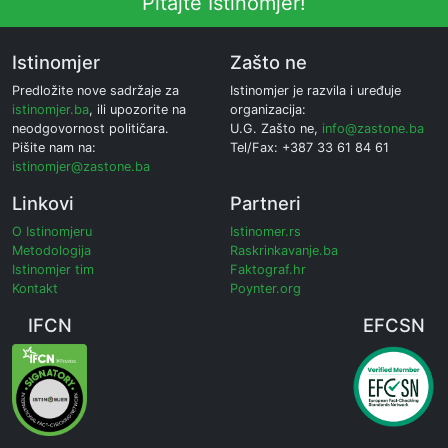
Pitajte Istinomjer!
Istinomjer
Zašto ne
Predložite nove sadržaje za
Istinomjer je razvila i uređuje
istinomjer.ba
, ili upozorite na
organizacija:
neodgovornost političara.
U.G. Zašto ne,
info@zastone.ba
Pišite nam na:
Tel/Fax: +387 33 61 84 61
istinomjer@zastone.ba
Linkovi
Partneri
O Istinomjeru
Istinomer.rs
Metodologija
Raskrinkavanje.ba
Istinomjer tim
Faktograf.hr
Kontakt
Poynter.org
IFCN
EFCSN