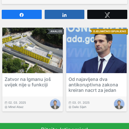
Share
Share
Tweet
ANALIZE
DJELIMIČNO ISPUNJENO
Zatvor na Igmanu još
Od najavljena dva
uvijek nije u funkciji
antikoruptivna zakona
kreiran nacrt za jedan
02. 03. 2025
03. 01. 2025
Minel Abaz
Dalio Sijah